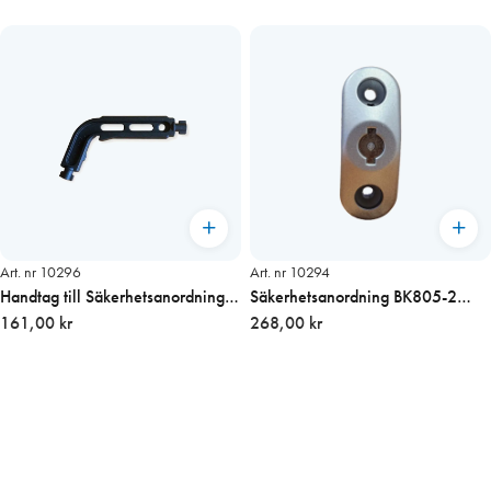
Art. nr 10296
Art. nr 10294
Handtag till Säkerhetsanordning
Säkerhetsanordning BK805-2
BK805
161,00 kr
Silver 7/8 x 43
268,00 kr