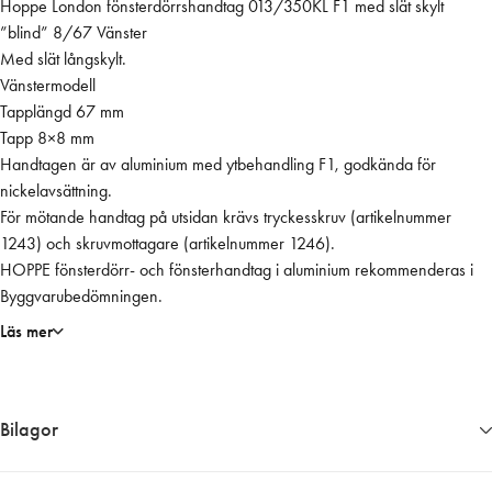
Hoppe London fönsterdörrshandtag 013/350KL F1 med slät skylt
n
”blind” 8/67 Vänster
s
Med slät långskylt.
t
Vänstermodell
e
Tapplängd 67 mm
r
Tapp 8×8 mm
d
Handtagen är av aluminium med ytbehandling F1, godkända för
ö
nickelavsättning.
r
För mötande handtag på utsidan krävs tryckesskruv (artikelnummer
r
1243) och skruvmottagare (artikelnummer 1246).
s
HOPPE fönsterdörr- och fönsterhandtag i aluminium rekommenderas i
h
Byggvarubedömningen.
.
s
Läs mer
l
ä
t
Bilagor
8
/
6
2009__EPD_Miljo╠Иdeklaration