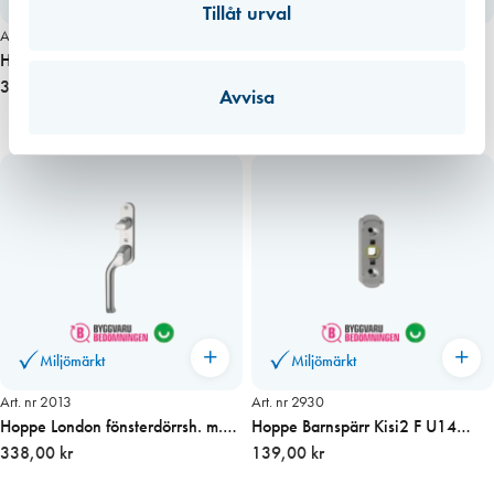
Tillåt urval
Art. nr 2008
Art. nr 1366
Hoppe London fönsterdörrsh.
Hoppe bygel (röd) för låsning
rokoko(rund) 8/67 Höge
345,00 kr
barnspärr vid transport
46,00 kr
Avvisa
Miljömärkt
Miljömärkt
Art. nr 2013
Art. nr 2930
Hoppe London fönsterdörrsh. m.
Hoppe Barnspärr Kisi2 F U14
vred 8/67 Vänster
338,00 kr
F1/Alu 8x8mm hål
139,00 kr