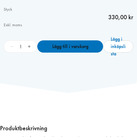
Styck
330,00 kr
Exkl. moms
Lägg i
H
−
+
Lägg till i varukorg
inköpsli
o
sta
p
p
e
L
o
n
d
o
n
f
Produktbeskrivning
ö