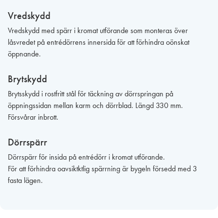
Vredskydd
Vredskydd med spärr i kromat utförande som monteras över
låsvredet på entrédörrens innersida för att förhindra oönskat
öppnande.
Brytskydd
Brytsskydd i rostfritt stål för täckning av dörrspringan på
öppningssidan mellan karm och dörrblad. Längd 330 mm.
Försvårar inbrott.
Dörrspärr
Dörrspärr för insida på entrédörr i kromat utförande.
För att förhindra oavsiktktlig spärrning är bygeln försedd med 3
fasta lägen.