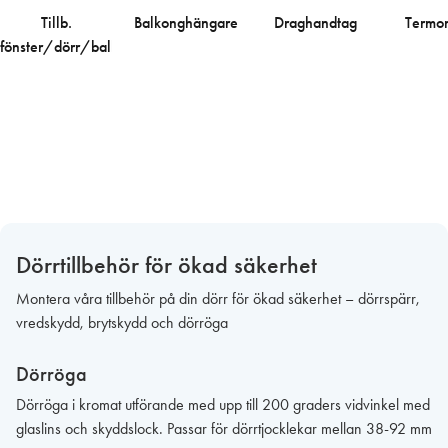
Tillb.
Balkonghängare
Draghandtag
Termo
fönster/dörr/balkong
Dörrtillbehör för ökad säkerhet
Montera våra tillbehör på din dörr för ökad säkerhet – dörrspärr,
vredskydd, brytskydd och dörröga
Dörröga
Dörröga i kromat utförande med upp till 200 graders vidvinkel med
glaslins och skyddslock. Passar för dörrtjocklekar mellan 38-92 mm