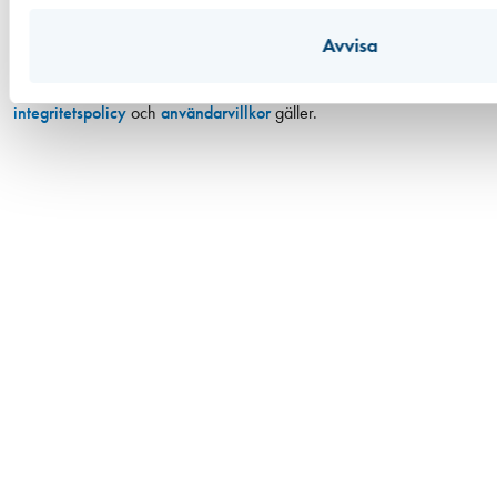
Avvisa
Facebook
Instagram
LinkedIn
YouTube
Den här webbplatsen skyddas av reCAPTCHA och Googles
integritetspolicy
och
användarvillkor
gäller.