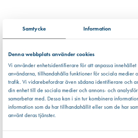
Samtycke
Information
Denna webbplats använder cookies
Vi använder enhetsidentifierare för att anpassa innehållet
användarna, tillhandahålla funktioner för sociala medier 
trafik. Vi vidarebefordrar även sådana identifierare och a
din enhet till de sociala medier och annons- och analysfö
samarbetar med. Dessa kan i sin tur kombinera informati
information som du har tillhandahållit eller som de har sam
Leif Arvidsson AB säljer byggmaterial som ofta har anknytning till
fönster och dörrar,
använt deras tjänster.
exempelvis ventiler, tätningslister, beslag, slipmaterial och klämskydd
. Som experter på fönsterrenovering erbjuder vi dig rätt kunskaper
och produkter.