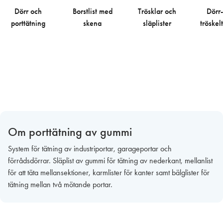
Dörr och
Borstlist med
Trösklar och
Dörr
porttätning
skena
släplister
tröskel
Om porttätning av gummi
System för tätning av industriportar, garageportar och
förrådsdörrar. Släplist av gummi för tätning av nederkant, mellanlist
för att täta mellansektioner, karmlister för kanter samt bälglister för
tätning mellan två mötande portar.