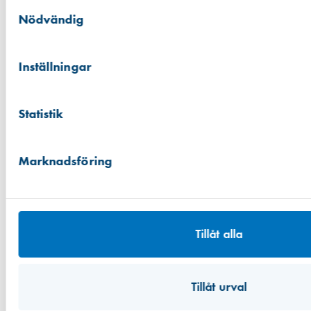
Samtyckesval
Nödvändig
info@leifarvidsson.se
0392-360 10
Inställningar
Om oss
Våra butiker
Statistik
Budservice
Kontakt
Projekt
Marknadsföring
Kurser
Hållbarhet
Jobba hos oss
Konto
Tillåt alla
Leverans och betalning
Tillgänglighetsredogörelse
Integritetspolicy
Tillåt urval