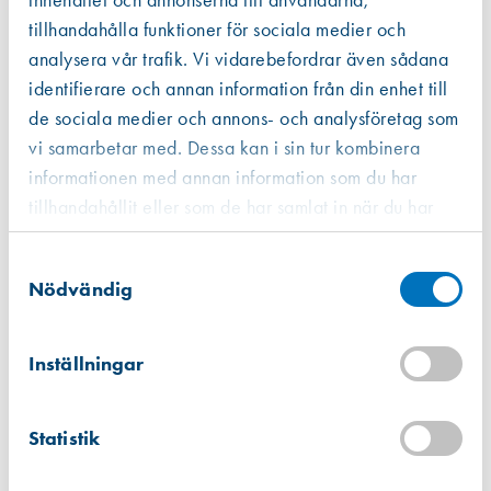
innehållet och annonserna till användarna,
tillhandahålla funktioner för sociala medier och
analysera vår trafik. Vi vidarebefordrar även sådana
identifierare och annan information från din enhet till
de sociala medier och annons- och analysföretag som
vi samarbetar med. Dessa kan i sin tur kombinera
informationen med annan information som du har
tillhandahållit eller som de har samlat in när du har
använt deras tjänster.
Samtyckesval
Nödvändig
Leif Arvidsson AB säljer byggmaterial som ofta har anknytning till
Inställningar
fönster och dörrar,
exempelvis ventiler, tätningslister, beslag, slipmaterial och klämskydd
. Som experter på fönsterrenovering erbjuder vi dig rätt kunskaper
Statistik
och produkter.