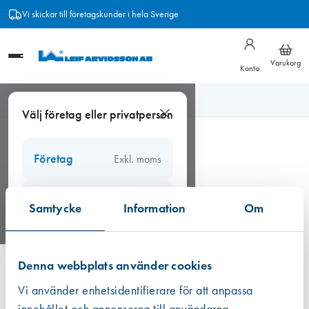
Hoppa
Vi skickar till företagskunder i hela Sverige
till
innehåll
Varukorg
Konto
Välj företag eller privatperson
Företag
Exkl. moms
Varukorg
Privatperson
Inkl. moms
Din varukorg är tom
Samtycke
Information
Om
Lägg till produkter i varukorgen för att komma igång.
Fortsätt handla
Denna webbplats använder cookies
Vi använder enhetsidentifierare för att anpassa