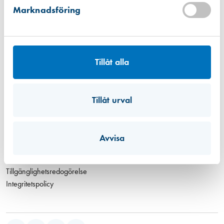
info@leifarvidsson.se
Marknadsföring
0392-360 10
Om oss
Våra butiker
Tillåt alla
Budservice
Kontakt
Projekt
Tillåt urval
Kurser
Hållbarhet
Jobba hos oss
Avvisa
Konto
Leverans och betalning
Tillgänglighetsredogörelse
Integritetspolicy