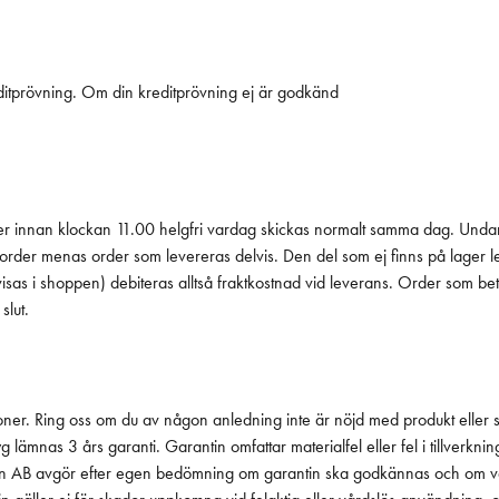
ditprövning. Om din kreditprövning ej är godkänd
ommer innan klockan 11.00 helgfri vardag skickas normalt samma dag. Und
torder menas order som levereras delvis. Den del som ej finns på lager le
(visas i shoppen) debiteras alltså fraktkostnad vid leverans. Order som be
 slut.
r. Ring oss om du av någon anledning inte är nöjd med produkt eller service
yg lämnas 3 års garanti. Garantin omfattar materialfel eller fel i tillverkn
idsson AB avgör efter egen bedömning om garantin ska godkännas och om va