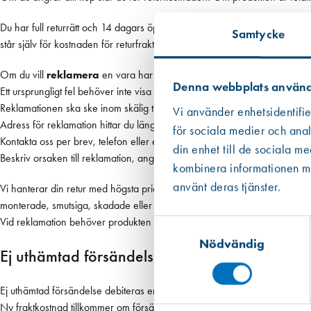
Du har full returrätt och 14 dagars öppet köp. Byten och återköp måste s
Samtycke
står själv för kostnaden för returfrakten.
Om du vill
reklamera
en vara har du rätt att göra det om felet var urs
Denna webbplats använd
Ett ursprungligt fel behöver inte visa sig direkt. Du har rätt att reklamer
Reklamationen ska ske inom skälig tid efter att du upptäckt eller borde ha 
Vi använder enhetsidentifie
Adress för reklamation hittar du längst ner på denna sida.
för sociala medier och anal
Kontakta oss per brev, telefon eller e-post om du önskar reklamera.
din enhet till de sociala m
Beskriv orsaken till reklamation, ange dina kontaktuppgifter och inköpsd
kombinera informationen med
använt deras tjänster.
Vi hanterar din retur med högsta prioritet och
återbetalar
så snabbt som
monterade, smutsiga, skadade eller ej kompletta varor återtas ej. OBS! De
Vid reklamation behöver produkten inte vara i originalskick.
Samtyckesval
Nödvändig
Ej uthämtad försändelse
Ej uthämtad försändelse debiteras en avgift på 150 kr inkl. moms för att 
Ny fraktkostnad tillkommer om försändelsen ska skickas på nytt.