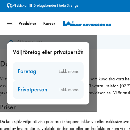
Hoppa
Frakt från 89 kr
till
innehåll
Produkter
Kurser
Välj företag eller privatperson
Du kan lita på oss!
Företag
Exkl. moms
Vi strävar efter bästa möjliga service och vill att du som kund ska vara h
oss så gör vi vårt bästa för att rätta till problemet. Vi svarar i telefon
Privatperson
Inkl. moms
yrkesbutiker. Du kan maila ditt ärende till info@leifarvidsson.se. Vi är ansl
Priser
Du kan själv välja att visa priserna i shoppen inklusive eller exklusive s
grund av leverantörer, valutaförändringar eller andra faktorer som vi ej k