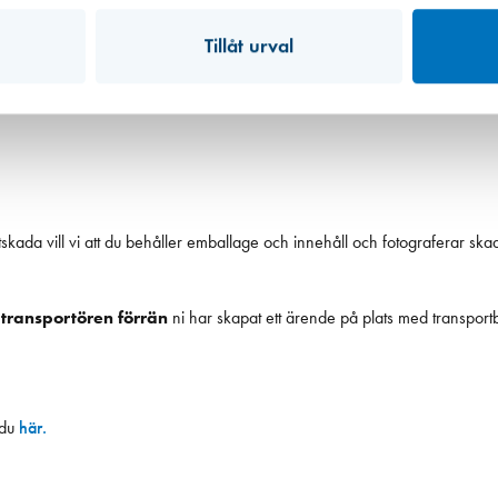
Tillåt urval
lse för dig, eller om du före köpet meddelade oss att leverans
rtskada vill vi att du behåller emballage och innehåll och fotograferar 
 transportören förrän
ni har skapat ett ärende på plats med transport
 du
här.