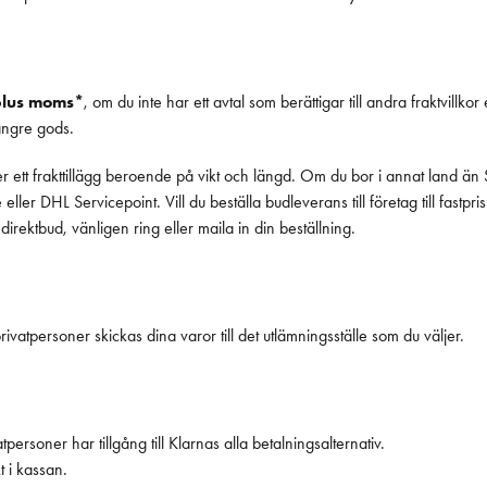
plus moms*
, om du inte har ett avtal som berättigar till andra fraktvil
längre gods.
tt frakttillägg beroende på vikt och längd. Om du bor i annat land än Sve
ler DHL Servicepoint. Vill du beställa budleverans till företag till fast
irektbud, vänligen ring eller maila in din beställning.
ivatpersoner skickas dina varor till det utlämningsställe som du väljer.
ersoner har tillgång till Klarnas alla betalningsalternativ.
t i kassan.