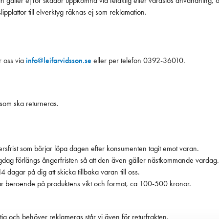
tin gäller ej för skador uppkomna vid felaktig eller vårdslös användning, 
ipplattor till elverktyg räknas ej som reklamation.
ar oss via
info@leifarvidsson.se
eller per telefon 0392-36010.
som ska returneras.
rsfrist som börjar löpa dagen efter konsumenten tagit emot varan.
lgdag förlängs ångerfristen så att den även gäller nästkommande vardag.
4 dagar på dig att skicka tillbaka varan till oss.
rar beroende på produktens vikt och format, ca 100-500 kronor.
ig och behöver reklameras står vi även för returfrakten.