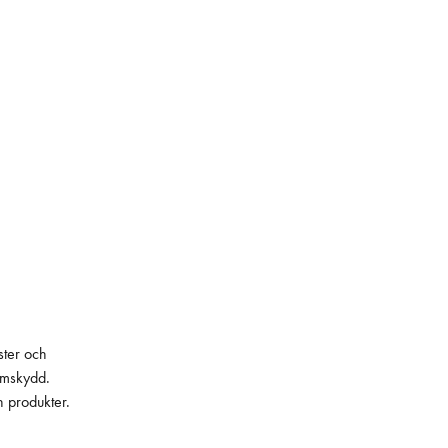
ster och
lämskydd.
h produkter.