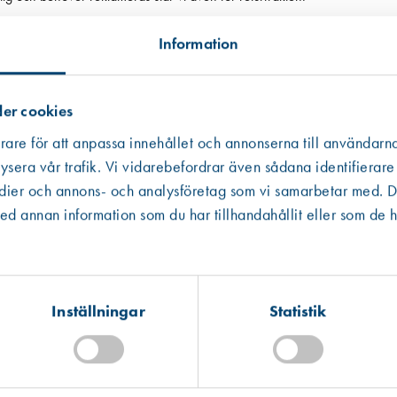
ke inom 14 dagar från leverans och måste bekräftas av Leif Arvidsson AB 
Information
prungligt och fanns när du tog emot varan.
er cookies
a om det är mindre än tre år sedan du köpte varan.
upptäckt felet.
rare för att anpassa innehållet och annonserna till användarna
ysera vår trafik. Vi vidarebefordrar även sådana identifierare
edier och annons- och analysföretag som vi samarbetar med. De
atum.
 annan information som du har tillhandahållit eller som de h
 möjligt efter att varan/varorna har kommit tillbaka till vårt lager och b
tta gäller om du ångrar ditt köp.
Inställningar
Statistik
täcka våra frakt- och administrationskostnader.