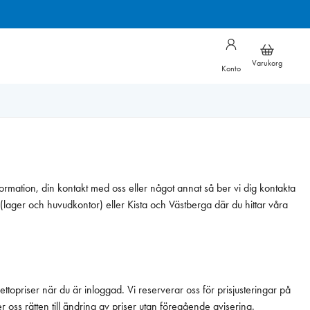
Varukorg
Konto
nformation, din kontakt med oss eller något annat så ber vi dig kontakta
ö (lager och huvudkontor) eller Kista och Västberga där du hittar våra
ttopriser när du är inloggad. Vi reserverar oss för prisjusteringar på
 oss rätten till ändring av priser utan föregående avisering.