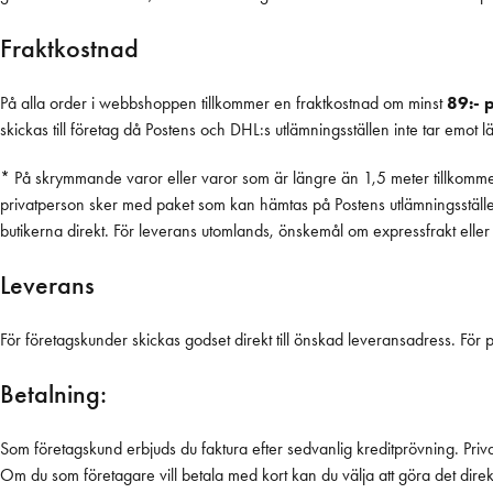
Fraktkostnad
På alla order i webbshoppen tillkommer en fraktkostnad om minst
89:- 
skickas till företag då Postens och DHL:s utlämningsställen inte tar emot 
* På skrymmande varor eller varor som är längre än 1,5 meter tillkommer e
privatperson sker med paket som kan hämtas på Postens utlämningsställe el
butikerna direkt. För leverans utomlands, önskemål om expressfrakt eller d
Leverans
För företagskunder skickas godset direkt till önskad leveransadress. För pr
Betalning:
Som företagskund erbjuds du faktura efter sedvanlig kreditprövning. Privatp
Om du som företagare vill betala med kort kan du välja att göra det direk