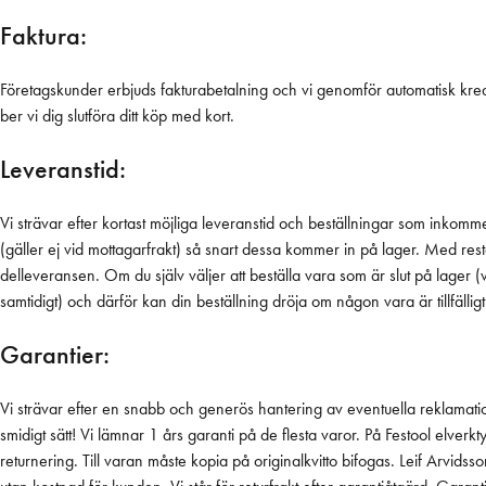
Faktura:
Företagskunder erbjuds fakturabetalning och vi genomför automatisk kre
ber vi dig slutföra ditt köp med kort.
Leveranstid:
Vi strävar efter kortast möjliga leveranstid och beställningar som ink
(gäller ej vid mottagarfrakt) så snart dessa kommer in på lager. Med res
delleveransen. Om du själv väljer att beställa vara som är slut på lager 
samtidigt) och därför kan din beställning dröja om någon vara är tillfälligt
Garantier:
Vi strävar efter en snabb och generös hantering av eventuella reklamatione
smidigt sätt! Vi lämnar 1 års garanti på de flesta varor. På Festool elverkt
returnering. Till varan måste kopia på originalkvitto bifogas. Leif Arv