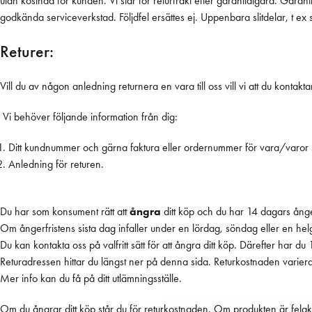
utan kostnad för kunden. Vi står för returfrakt efter garantiåtgärd. Garan
godkända serviceverkstad. Följdfel ersättes ej. Uppenbara slitdelar, t ex sl
Returer:
Vill du av någon anledning returnera en vara till oss vill vi att du kontakt
Vi behöver följande information från dig:
Ditt kundnummer och gärna faktura eller ordernummer för vara/varor 
Anledning för returen.
Du har som konsument rätt att
ångra
ditt köp och du har 14 dagars ånge
Om ångerfristens sista dag infaller under en lördag, söndag eller en he
Du kan kontakta oss på valfritt sätt för att ångra ditt köp. Därefter har du 1
Returadressen hittar du längst ner på denna sida. Returkostnaden varie
Mer info kan du få på ditt utlämningsställe.
Om du ångrar ditt köp står du för returkostnaden. Om produkten är felakt