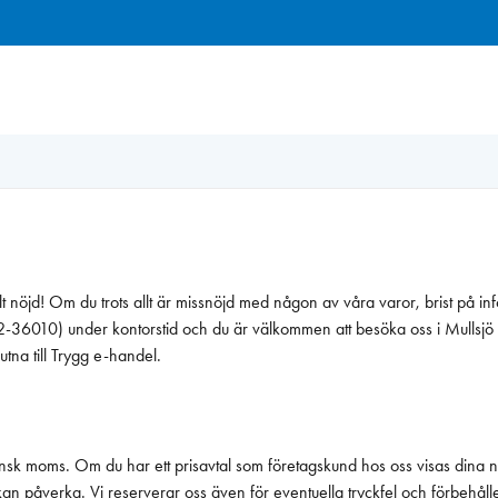
elt nöjd! Om du trots allt är missnöjd med någon av våra varor, brist på i
 (0392-36010) under kontorstid och du är välkommen att besöka oss i Mullsj
utna till Trygg e-handel.
vensk moms. Om du har ett prisavtal som företagskund hos oss visas dina ne
an påverka. Vi reserverar oss även för eventuella tryckfel och förbehåller