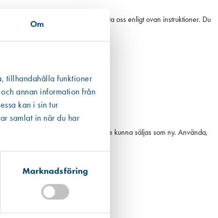
innan returnering genom att kontakta oss enligt ovan instruktioner. Du
Om
, tillhandahålla funktioner
 och annan information från
ssa kan i sin tur
ar samlat in när du har
ekräftats vara i originalskick och måste kunna säljas som ny. Använda,
Marknadsföring