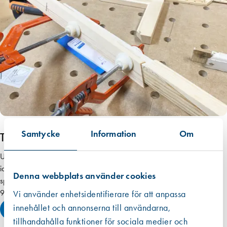
Samtycke
Information
Om
Trälagning
Under kursen kommer du lära dig de grundläggande teknikerna för att
identifiera och åtgärda rötskador på fönsterbågar, fönsterkarmar och
Denna webbplats använder cookies
spröjs.
9 500 kr (exkl. moms) per deltagare
Vi använder enhetsidentifierare för att anpassa
innehållet och annonserna till användarna,
Läs mer
tillhandahålla funktioner för sociala medier och