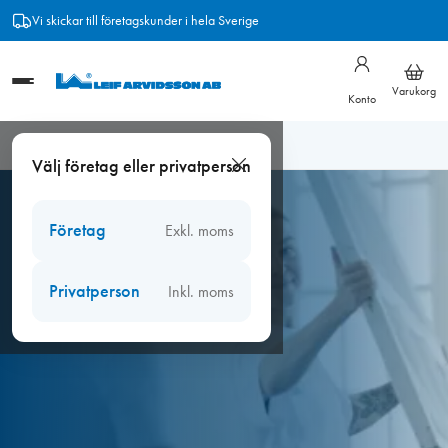
Hoppa
Vi skickar till företagskunder i hela Sverige
till
innehåll
Varukorg
Konto
Hem
/
Kurser
Välj företag eller privatperson
Företag
Exkl. moms
Privatperson
Inkl. moms