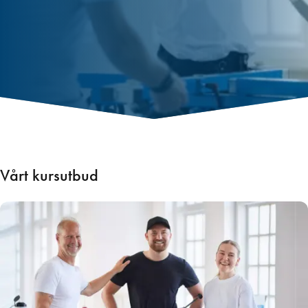
Vårt kursutbud
Kursutbud för hantverkare
Vi på Leif Arvidsson AB har en lång tradition av att erbjuda både
det material du behöver för effektiv renovering av fönster och
utbildningar för hantverkare. Vi vill nämligen vara mer än bara en
materialleverantör. Med rätt kunskap kring både produkter,