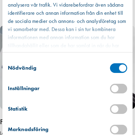
analysera vår trafik. Vi vidarebefordrar även sådana
identifierare och annan information från din enhet till
de sociala medier och annons- och analysföretag som
vi samarbetar med. Dessa kan i sin tur kombinera
informationen med annan information som du har
tillhandahållit eller som de har samlat in när du har
använt deras tjänster.
Samtyckesval
Nödvändig
Inställningar
Statistik
Fogteknik
Marknadsföring
Lär dig mer om fogmassor, materialval och fogteknik. Prova olika