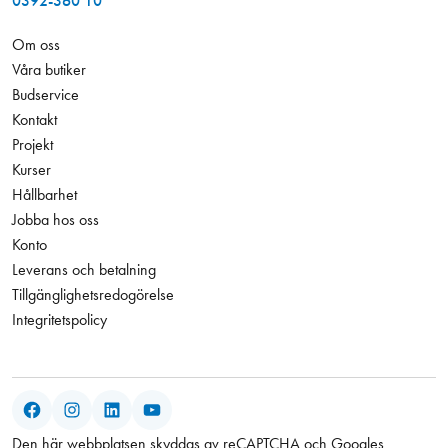
0392-360 10
Om oss
Våra butiker
Budservice
Kontakt
Projekt
Kurser
Hållbarhet
Jobba hos oss
Konto
Leverans och betalning
Tillgänglighetsredogörelse
Integritetspolicy
Facebook
Instagram
LinkedIn
YouTube
Den här webbplatsen skyddas av reCAPTCHA och Googles