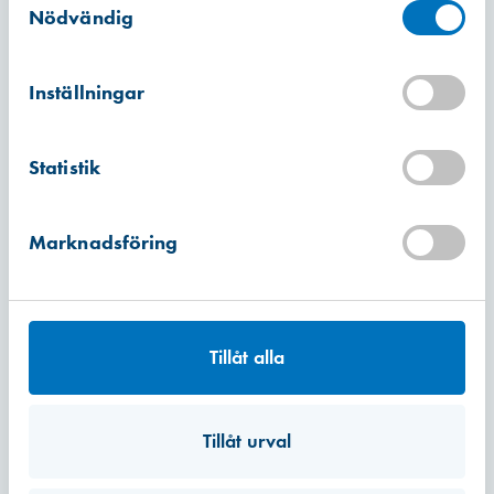
Nödvändig
Företag
*
Inställningar
E-post
*
Statistik
Marknadsföring
Telefonnummer
*
Meddelande
*
Tillåt alla
Tillåt urval