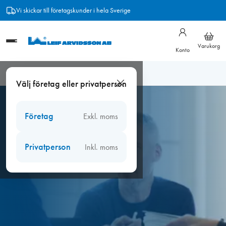
Hoppa
Vi skickar till företagskunder i hela Sverige
till
innehåll
Varukorg
Konto
Hem
/
Kurs i tätning och ventilation (4 timmar)
Välj företag eller privatperson
Företag
Exkl. moms
Privatperson
Inkl. moms