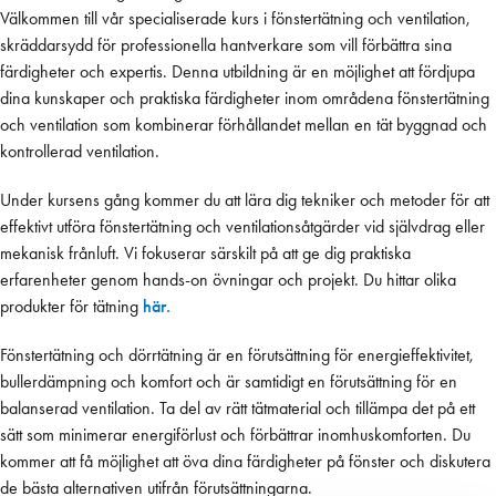
ventilation av byggnader.
Välkommen till vår specialiserade kurs i fönstertätning och ventilation,
skräddarsydd för professionella hantverkare som vill förbättra sina
färdigheter och expertis. Denna utbildning är en möjlighet att fördjupa
dina kunskaper och praktiska färdigheter inom områdena fönstertätning
och ventilation som kombinerar förhållandet mellan en tät byggnad och
kontrollerad ventilation.
Under kursens gång kommer du att lära dig tekniker och metoder för att
effektivt utföra fönstertätning och ventilationsåtgärder vid självdrag eller
mekanisk frånluft. Vi fokuserar särskilt på att ge dig praktiska
erfarenheter genom hands-on övningar och projekt. Du hittar olika
produkter för tätning
här.
Fönstertätning och dörrtätning är en förutsättning för energieffektivitet,
bullerdämpning och komfort och är samtidigt en förutsättning för en
balanserad ventilation. Ta del av rätt tätmaterial och tillämpa det på ett
sätt som minimerar energiförlust och förbättrar inomhuskomforten. Du
kommer att få möjlighet att öva dina färdigheter på fönster och diskutera
de bästa alternativen utifrån förutsättningarna.