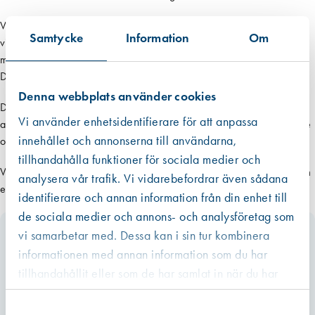
Ventilation är en avgörande aspekt för en byggnads funktion. Vår kurs
Samtycke
Information
Om
visar olika produkter för tilluft med eller utan bullerdämpning för
montering i fönster eller vägg.
Du hittar olika ventilationsprodukter
här.
Denna webbplats använder cookies
Dörrtätning är också en del av vår kurs, och vi visar olika lösningar för
Vi använder enhetsidentifierare för att anpassa
att säkerställa att dörrar är korrekt tätade för att förhindra värmeläckage
innehållet och annonserna till användarna,
och buller.
tillhandahålla funktioner för sociala medier och
Vår målsättning med kursen är att ge praktisk och teoretisk kunskap som
analysera vår trafik. Vi vidarebefordrar även sådana
enkelt kan tillämpas i ditt arbete.
identifierare och annan information från din enhet till
de sociala medier och annons- och analysföretag som
Kontakta oss
vi samarbetar med. Dessa kan i sin tur kombinera
informationen med annan information som du har
Fyll i dina uppgifter så återkommer vi till dig med mer information.
tillhandahållit eller som de har samlat in när du har
använt deras tjänster.
”
*
” anger obligatoriska fält
Namn
*
Samtyckesval