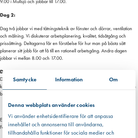
9.00 i Mullsjö och jobbar till 17.00.
Dag 2:
Dag två jobbar vi med tätningsteknik av fönster och dörrar, ventilation
och målning. Vi diskuterar arbetsplanering, kvalitet, tidsåtgång och
prissättning. Deltagarna får en förståelse för hur man på bästa sätt
planerar sitt jobb för att få till en rationell arbetsgång. Andra dagen
jobbar vi mellan 8.00 och 17.00.
Dag 3:
Samtycke
Information
Om
Dag 3 slutför vi de praktiska momenten och vi tittar på ombyggnad av
kopplade tvåglasfönster till energieffektiva isolerglasfönster. Sista dagen
blir en kortare dag, vi börjar 8.00 och avslutar klockan 13.00.
Denna webbplats använder cookies
Vi använder enhetsidentifierare för att anpassa
Efter genomförd kurs har du möjlighet att söka inträde i Auktoriserat
innehållet och annonserna till användarna,
Fönsterunderhåll.
tillhandahålla funktioner för sociala medier och