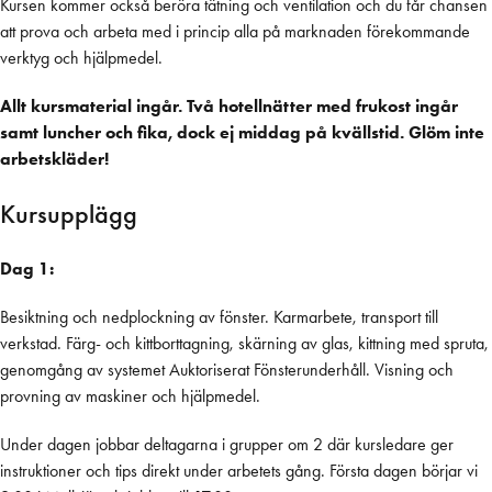
Kursen kommer också beröra tätning och ventilation och du får chansen
kvalificerad, yrkesmässig och rationell renovering av fönster.
att prova och arbeta med i princip alla på marknaden förekommande
verktyg och hjälpmedel.
Allt kursmaterial ingår. Två hotellnätter med frukost ingår
samt luncher och fika, dock ej middag på kvällstid. Glöm inte
arbetskläder!
Kursupplägg
Dag 1:
Besiktning och nedplockning av fönster. Karmarbete, transport till
verkstad. Färg- och kittborttagning, skärning av glas, kittning med spruta,
genomgång av systemet Auktoriserat Fönsterunderhåll. Visning och
provning av maskiner och hjälpmedel.
Under dagen jobbar deltagarna i grupper om 2 där kursledare ger
instruktioner och tips direkt under arbetets gång. Första dagen börjar vi