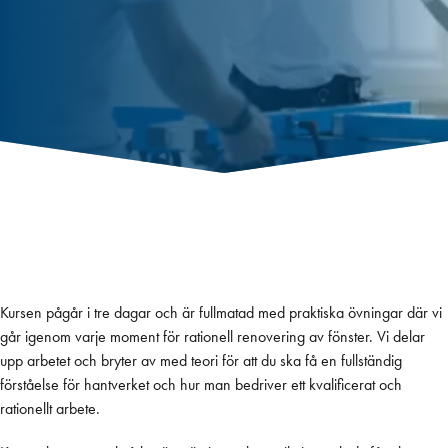
Kursen pågår i tre dagar och är fullmatad med praktiska övningar där vi
går igenom varje moment för rationell renovering av fönster. Vi delar
Grundkurs i avancerad
upp arbetet och bryter av med teori för att du ska få en fullständig
förståelse för hantverket och hur man bedriver ett kvalificerat och
fönsterrenovering
rationellt arbete.
I teori och främst praktik får du lära dig teknik och metoder för