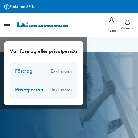
Hoppa
Frakt från 89 kr
till
innehåll
Varukorg
Konto
Hem
/
Grundkurs i avancerad fönsterrenovering
Välj företag eller privatperson
Företag
Exkl. moms
Privatperson
Inkl. moms