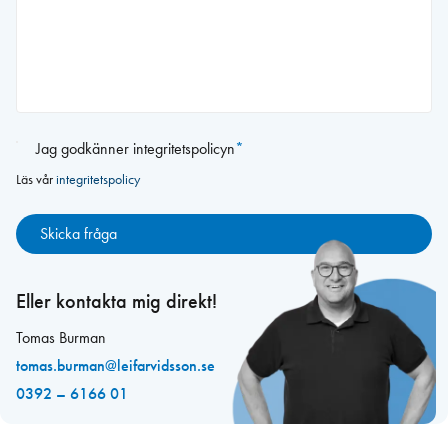
0 av 2000 maximalt antal tecken
Samtycke
*
Jag godkänner integritetspolicyn
*
Läs vår
integritetspolicy
Eller kontakta mig direkt!
Tomas Burman
tomas.burman@leifarvidsson.se
0392 – 6166 01