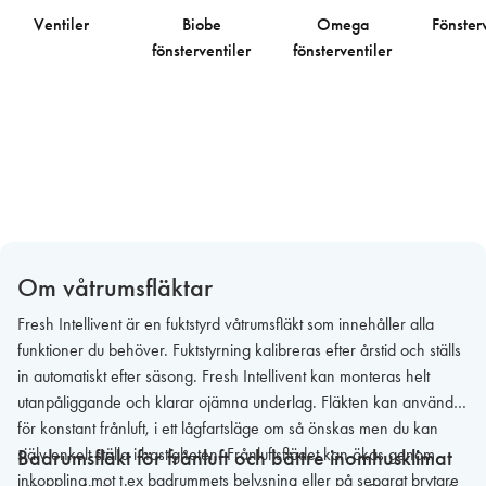
Ventiler
Biobe
Omega
Fönster
fönsterventiler
fönsterventiler
Om våtrumsfläktar
Fresh Intellivent är en fuktstyrd våtrumsfläkt som innehåller alla
funktioner du behöver. Fuktstyrning kalibreras efter årstid och ställs
in automatiskt efter säsong. Fresh Intellivent kan monteras helt
utanpåliggande och klarar ojämna underlag. Fläkten kan användas
för konstant frånluft, i ett lågfartsläge om så önskas men du kan
själv enkelt ställa i hastigheten. Frånluftsflödet kan ökas genom
Badrumsfläkt för frånluft och bättre inomhusklimat
inkoppling mot t ex badrummets belysning eller på separat brytare