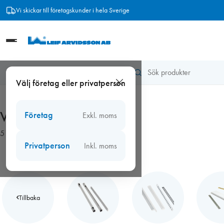
Hoppa
Vi skickar till företagskunder i hela Sverige
till
innehåll
Hem
/
Ventiler
/
Våtrumsfläktar
Välj företag eller privatperson
Våtrumsfläktar
Företag
Exkl. moms
5 produkter
Privatperson
Inkl. moms
Tillbaka