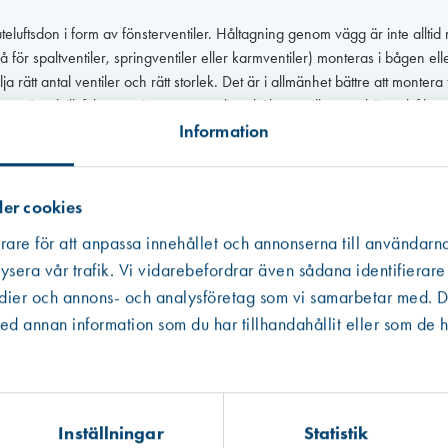
eluftsdon i form av fönsterventiler. Håltagning genom vägg är inte alltid m
ör spaltventiler, springventiler eller karmventiler) monteras i bågen elle
ja rätt antal ventiler och rätt storlek. Det är i allmänhet bättre att monter
or mängd tilluft komma in genom en liten hålarea vilket ger högre lufthast
Information
alt över vilken ventilen är monterad, men vid montering i efterhand bor
t snyggt montage och rätt antal hål är det vettigt att använda vår borrmall
s ut genom ventilen. I så fall monteras en dammlist under hålraden mellan
er cookies
rare för att anpassa innehållet och annonserna till användarna
ysera vår trafik. Vi vidarebefordrar även sådana identifierare
edier och annons- och analysföretag som vi samarbetar med. De
 annan information som du har tillhandahållit eller som de h
ämpar din fönsterventil. Exempelvis ljudkanaler för infräsning, dämpare
Inställningar
Statistik