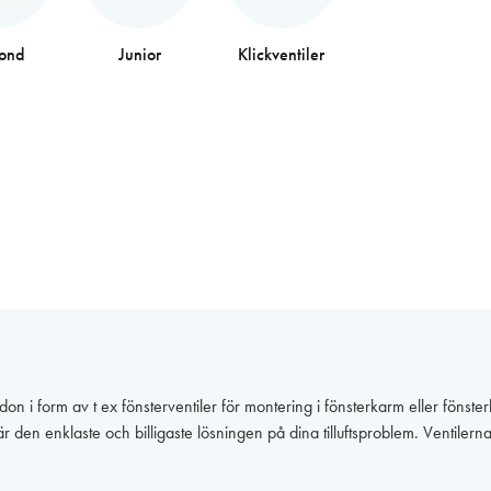
fond
Junior
Klickventiler
ftsdon i form av t ex fönsterventiler för montering i fönsterkarm eller f
den enklaste och billigaste lösningen på dina tilluftsproblem. Ventilerna ä