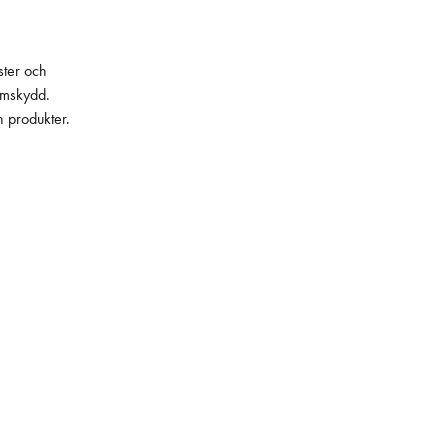
ster och
lämskydd.
h produkter.