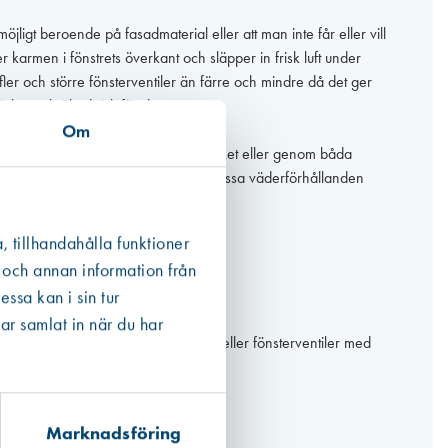
öjligt beroende på fasadmaterial eller att man inte får eller vill
r karmen i fönstrets överkant och släpper in frisk luft under
a fler och större fönsterventiler än färre och mindre då det ger
ighet och ökad risk för drag.
Om
ras en hålrad genom hela karmöverstycket eller genom båda
 vilket garanterar rätt luftflöde. Vid vissa väderförhållanden
 bågarna för att förhindra kondens.
, tillhandahålla funktioner
 och annan information från
ssa kan i sin tur
ar samlat in när du har
 i kassett som monteras mot karmen eller fönsterventiler med
Marknadsföring