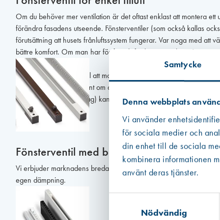
Om du behöver mer ventilation är det oftast enklast att montera ett ut
förändra fasadens utseende. Fönsterventiler (som också kallas också f
förutsättning att husets frånluftssystem fungerar. Var noga med att väl
bättre komfort. Om man har för få och för korta ventiler måste en st
Samtycke
Våra uteluftsdon är enkel att montera. Nya fönster har en fräst sp
fönsterbågarna i överkant om det är ett kopplat tvåglasfönster. För et
(oftast i hus med självdrag) kan det hända att luften går baklänge
Denna webbplats använd
Vi använder enhetsidentifie
för sociala medier och anal
din enhet till de sociala m
Fönsterventil med bullerdämpning
kombinera informationen med
Vi erbjuder marknadens bredaste sortiment av produkter som bullerd
använt deras tjänster.
egen dämpning.
Samtyckesval
Nödvändig