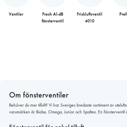
Ventiler
Fresh Al-dB
Friskluftsventil
Pre
fönsterventil
4010
Om fönsterventiler
Behöver du mer tilluft? Vi har Sveriges bredaste sortiment av utelu
varumärken är Biobe, Omega, Junior och Spaltex. En fönsterventil är 
Fönsterventil för enkel tilluft