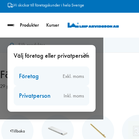
Hoppa
Frakt från 89 kr
till
innehåll
Produkter
Kurser
Hem
/
Ventiler
/
Fönsterventiler
Välj företag eller privatperson
Fönsterventiler
Företag
Exkl. moms
29 produkter
Privatperson
Inkl. moms
Tillbaka