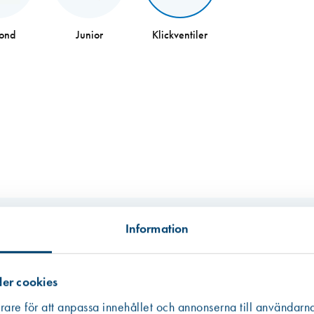
fond
Junior
Klickventiler
Information
enska Fönster, SP Fönster, Mockfjärds Fönster, Traryds Fönster och Velfac. 
ng med måtten 23×340 mm. Klickventilens öppningshöjd är 10 mm och höjde
er cookies
ckas fast med stålclips.
rare för att anpassa innehållet och annonserna till användarna