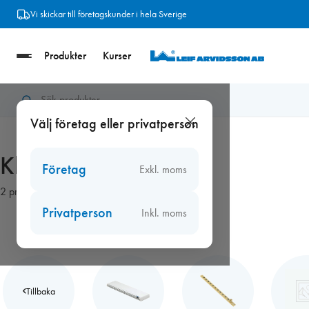
Hoppa
Vi skickar till företagskunder i hela Sverige
till
innehåll
Produkter
Kurser
Hem
/
Ventiler
/
Fönsterventiler
/
Klickventiler
Välj företag eller privatperson
Klickventiler
Företag
Exkl. moms
2 produkter
Privatperson
Inkl. moms
Tillbaka