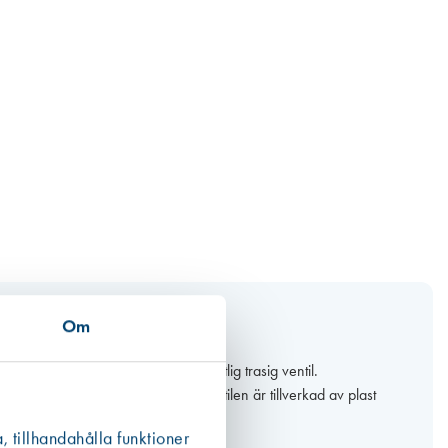
Om
Ventilen passar för utbyte av befintlig trasig ventil.
n i stängt läge är 2 mm. Klickventilen är tillverkad av plast
, tillhandahålla funktioner