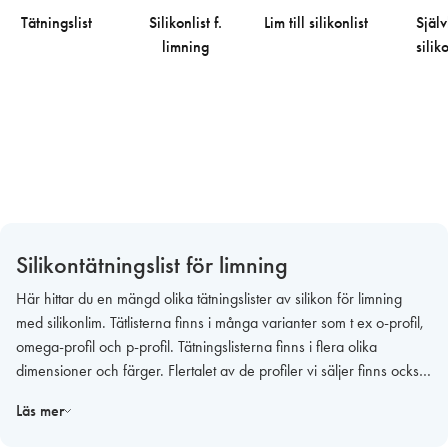
Tätningslist
Silikonlist f.
Lim till silikonlist
Själv
limning
siliko
Silikontätningslist för limning
Här hittar du en mängd olika tätningslister av silikon för limning
med silikonlim. Tätlisterna finns i många varianter som t ex o-profil,
omega-profil och p-profil. Tätningslisterna finns i flera olika
dimensioner och färger. Flertalet av de profiler vi säljer finns också
i konsumentförpackning om 8 meter.
Läs mer