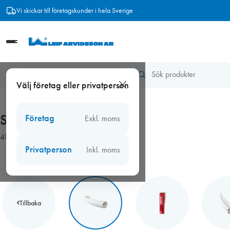
Hoppa
Vi skickar till företagskunder i hela Sverige
till
innehåll
Hem
/
Tätningslist
/
Silikonlist f. limning
Välj företag eller privatperson
Silikonlist f. limning
Företag
Exkl. moms
41 produkter
Privatperson
Inkl. moms
Tillbaka