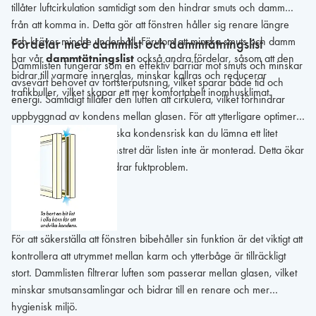
tillåter luftcirkulation samtidigt som den hindrar smuts och damm
från att komma in. Detta gör att fönstren håller sig renare längre
och kräver mindre underhåll. Förutom att minska smuts och damm
Fördelar med dammlist och dammtätningslist
har vår
dammtätningslist
också andra fördelar, såsom att den
Dammlisten fungerar som en effektiv barriär mot smuts och minskar
bidrar till varmare innerglas, minskar kallras och reducerar
avsevärt behovet av fönsterputsning, vilket sparar både tid och
trafikbuller, vilket skapar ett mer komfortabelt inomhusklimat.
energi. Samtidigt tillåter den luften att cirkulera, vilket förhindrar
uppbyggnad av kondens mellan glasen. För att ytterligare optimera
luftcirkulationen och minska kondensrisk kan du lämna ett litet
utrymme i hörnen på fönstret där listen inte är monterad. Detta ökar
ventilationen och förhindrar fuktproblem.
För att säkerställa att fönstren bibehåller sin funktion är det viktigt att
kontrollera att utrymmet mellan karm och ytterbåge är tillräckligt
stort. Dammlisten filtrerar luften som passerar mellan glasen, vilket
minskar smutsansamlingar och bidrar till en renare och mer
hygienisk miljö.