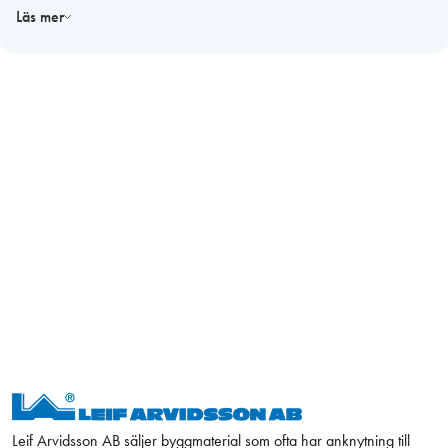
Genom att välja rätt storlek på listan kan du säkerställa effektiv
Läs mer
tätning och maximal luftcirkulation för att hålla dina fönster rena och
funktionella längre.
Leif Arvidsson AB säljer byggmaterial som ofta har anknytning till