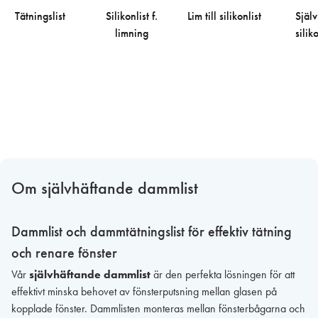
Tätningslist
Silikonlist f.
Lim till silikonlist
Själv
limning
siliko
Om självhäftande dammlist
Dammlist och dammtätningslist för effektiv tätning
och renare fönster
Vår
självhäftande dammlist
är den perfekta lösningen för att
effektivt minska behovet av fönsterputsning mellan glasen på
kopplade fönster. Dammlisten monteras mellan fönsterbågarna och