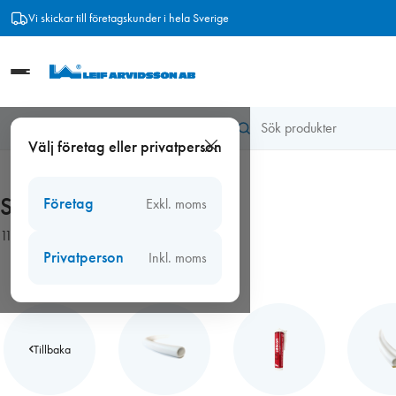
Hoppa
Vi skickar till företagskunder i hela Sverige
till
innehåll
Hem
/
Tätningslist
/
Självhäftande dammlist
Välj företag eller privatperson
Självhäftande dammlist
Företag
Exkl. moms
11 produkter
Privatperson
Inkl. moms
Tillbaka