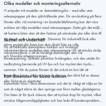
Olika modeller och monteringsalternativ
Vi erbjuder två modeller av dammtätningslist – med eller utan
releasepapper på den självhäftande ytan. För användning på flera
fönster eller vid montering i en bostadsrättsförening kan det vara
enklare att välja modellen med releasepapper. Detta gör det möjligt
att hantera listan utan att den fastnar på oönskade ytor eller drar till
sig damm under hanteringen. Däremot, för industriellt bruk eller
Skötsel och underhåll
större projekt där listan kan dras direkt från en rulle,
För att bibehålla dammlistens funktion och livslängd
rekommenderas modellen utan releasepapper för att minska skräp
rekommenderar vi att du försiktigt dammsuger den vid
och förenkla arbetsprocessen.
fönsterputsning. Skötseln påverkar livslängden, och den utsätts för
nedbrytning beroende på UV-ljus och hur mycket den trycks
samman. När du putsar fönster är det också en bra idé att
kontrollera listens skick och byta ut den om den blivit full av damm
Rätt dimension för bästa funktion
eller förlorat sin elasticitet.
Dammlister finns i flera dimensioner och det är viktigt att välja en list
som är något större än den springa som finns mellan glasbågarna.
Om listen är för tjock riskerar den att tryckas ihop för mycket, vilket
minskar luftgenomsläppligheten och kan leda till kondensproblem.