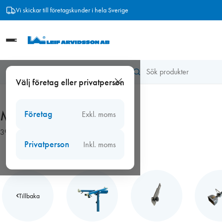
Hoppa
Vi skickar till företagskunder i hela Sverige
till
innehåll
Hem
/
Verktyg
/
Makita
Välj företag eller privatperson
Makita
Företag
Exkl. moms
39 produkter
Privatperson
Inkl. moms
Tillbaka