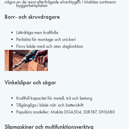
några av de mest efterfrågade elverktygen i Makitas sortiment:
byggarbetsplatser
Borr- och skruvdragare
Lättviktiga men kraftfulla
Perfekta för montage och snickeri
Finns både med och utan slagfunktion
Vinkelslipar och sågar
Kraftfull kapacitet för metall, trä och betong
Tillgängliga i både nät- och batteridrift
Populära modeller: Makita DGA504, DJR187, DHS680
Slipmaskiner och multifunktionsverktyg