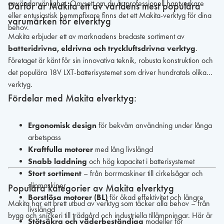
användarvänlighet. Oavsett om du är professionell hantverkare
Därför är Makita ett av världens mest populära
eller entusiastisk hemmafixare finns det ett Makita-verktyg för dina
varumärken för elverktyg
behov.
Makita erbjuder ett av marknadens bredaste sortiment av
batteridrivna, eldrivna och tryckluftsdrivna verktyg
.
Företaget är känt för sin innovativa teknik, robusta konstruktion och
det populära 18V LXT-batterisystemet som driver hundratals olika
verktyg.
Fördelar med Makita elverktyg:
Ergonomisk design
för bekväm användning under långa
arbetspass
Kraftfulla motorer
med lång livslängd
Snabb laddning
och hög kapacitet i batterisystemet
Stort sortiment
– från borrmaskiner till cirkelsågar och
slipmaskiner
Populära kategorier av Makita elverktyg
Borstlösa motorer (BL)
för ökad effektivitet och längre
Makita har ett brett utbud av verktyg som täcker alla behov – från
livslängd
bygg och snickeri till trädgård och industriella tillämpningar. Här är
Stötsäkra och väderbeständiga
modeller för