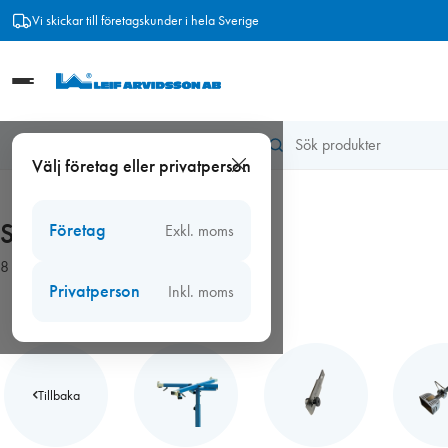
Hoppa
Vi skickar till företagskunder i hela Sverige
till
innehåll
Hem
/
Verktyg
/
Spotheater
Välj företag eller privatperson
Spotheater
Företag
Exkl. moms
8 produkter
Privatperson
Inkl. moms
Tillbaka