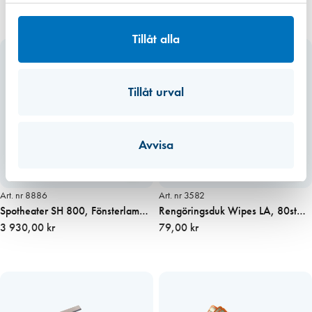
Tillåt alla
Tillåt urval
Avvisa
Miljömärkt
Art. nr 8886
Art. nr 3582
Spotheater SH 800, Fönsterlampa
Rengöringsduk Wipes LA, 80st
för färg och kitt
3 930,00 kr
per behållare
79,00 kr