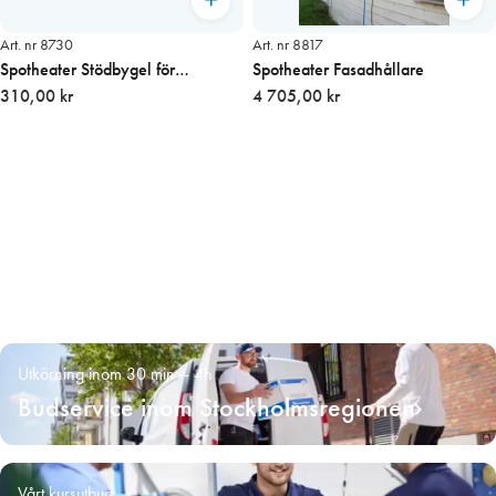
Art. nr 8730
Art. nr 8817
Spotheater Stödbygel för
Spotheater Fasadhållare
SH800/1000/2000
310,00 kr
4 705,00 kr
Utkörning inom 30 min – 4h
Budservice inom Stockholmsregionen
Vårt kursutbud