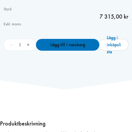
Styck
7 315,00 kr
Exkl. moms
Lägg i
S
−
+
Lägg till i varukorg
inköpsli
p
sta
o
t
h
e
a
t
e
r
S
H
Produktbeskrivning
2