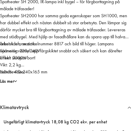
Spotheater SH 2000, IR-lampa inkl bygel – för färgborttagning på
0
målade träfasader!
0
Spotheater SH2000 har samma goda egenskaper som SH1000, men
0
har dubbel effekt och nästan dubbelt så stor arbetsyta. Den lämpar sig
,
därför mycket bra till färgborttagning av målade träfasader. Levereras
I
med stödbygel. Med hjälp av fasadhållare kan du spara upp till halva
R
arbetstiden, se artikelnummer 8817 och bild till höger. Lampans
Teknisk information:
-
värmerör värmer upp färgskiktet snabbt och säkert och kan därefter
Spänning: 220/240V
l
enkelt skrapas bort!
Effekt: 2000W
a
Vikt: 2,2 kg
m
Youtubevideo:
LxBxH: 410x240x165 mm
p
Arbetsytansmått: 285×210 mm
a
Läs mer
f
ö
r
Klimatavtryck
f
ä
r
Ungefärligt klimatavtryck 18,08 kg CO2 ekv. per enhet
g