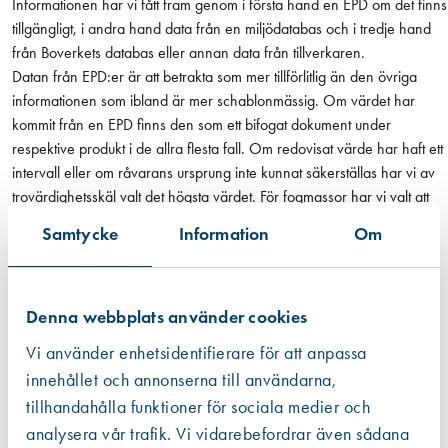
Informationen har vi fått fram genom i första hand en EPD om det finns
b
tillgängligt, i andra hand data från en miljödatabas och i tredje hand
o
från Boverkets databas eller annan data från tillverkaren.
r
Datan från EPD:er är att betrakta som mer tillförlitlig än den övriga
t
informationen som ibland är mer schablonmässig. Om värdet har
t
kommit från en EPD finns den som ett bifogat dokument under
a
respektive produkt i de allra flesta fall. Om redovisat värde har haft ett
g
intervall eller om råvarans ursprung inte kunnat säkerställas har vi av
n
trovärdighetsskäl valt det högsta värdet. För fogmassor har vi valt att
i
även inkludera emballaget, dvs patronen eller foliepåsen.
n
Samtycke
Information
Om
Läs mer
g
m
ä
Denna webbplats använder cookies
n
Vi använder enhetsidentifierare för att anpassa
g
d
innehållet och annonserna till användarna,
tillhandahålla funktioner för sociala medier och
analysera vår trafik. Vi vidarebefordrar även sådana