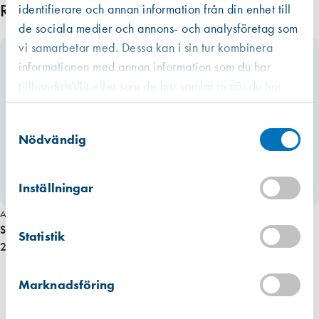
Relaterade produkter
identifierare och annan information från din enhet till
de sociala medier och annons- och analysföretag som
vi samarbetar med. Dessa kan i sin tur kombinera
informationen med annan information som du har
tillhandahållit eller som de har samlat in när du har
använt deras tjänster.
Västberga
Samtyckesval
Hitta hit
Slut i lager
Nödvändig
Kista
Hitta hit
Inställningar
Förväntad leverans: 2026-08-02
Art. nr 3252
Speedheater Cobra
Mullsjö (lager)
Statistik
Hitta hit
2 396,00 kr
Förväntad leverans: 2026-09-18
Marknadsföring