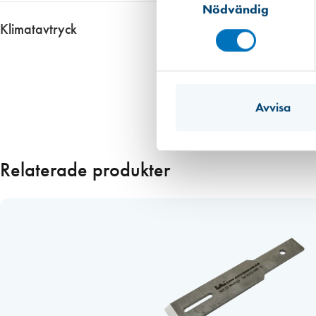
Nödvändig
8712__Spot1000InfoBlad
8712__produktblad
Klimatavtryck
Ungefärligt klimatavtryck 16,61 kg CO2 ekv. per enhet
Informationen har vi fått fram genom i första hand en EPD om det finns 
Datan från EPD:er är att betrakta som mer tillförlitlig än den övriga
Avvisa
i de allra flesta fall. Om redovisat värde har haft ett intervall eller om
emballaget, dvs patronen eller foliepåsen.
Läs mer
Relaterade produkter