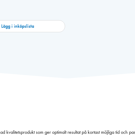
Lägg i inköpslista
ing. SH 1000 är en svensktillverkad kvalitetsprodukt som ger optimalt resultat på kortast möjliga 