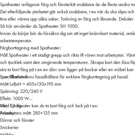
,
Spotheater avlägsnar färg och fönsterkitt snabbare än de flesta andra m
I
Det efterföljande ytarbetet går också snabbare, t ex när du ska slipa och ytbehandla trä. 
R
tina eller värma upp olika saker. Torkning av färg och liknande. Dekaler 
-
Så här använder du Spotheater SH 1000:
l
Innan du börjar bör du försäkra dig om att inget brännbart material, antän
a
arbetstemperatur.
m
Färgborttagning med Spotheater:
p
Håll Spotheater i ett stadigt grepp och rikta IR-rören mot arbetsytan. Vänt
a
och tjocklek samt den omgivande temperaturen. Skrapa bort den lösa fä
f
ska ta bort färg på t ex en dörr som ligger på bockar eller en möbel k
ö
Som tillbehör finns fasadhållare för enklare färgborttagning på fasad.
Specifikationer:
r
Mått LxBxH = 405x130x195 mm
f
Spänning: 220/240 V
ä
Effekt: 1000 W
r
Vikt: 1,3 kg
Med Spotheater kan du ta bort färg och lack på t ex:
g
Arbetsytans mått: 285×125 mm
Fasader
b
Dörrar och fönster
o
Snickerier
r
Möbler