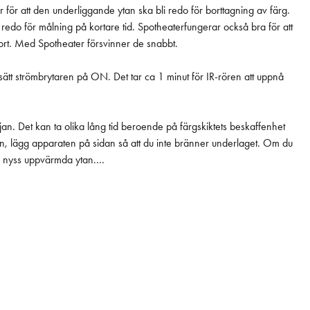
för att den underliggande ytan ska bli redo för borttagning av färg.
id. Spotheaterfungerar också bra för att
 bort. Med Spotheater försvinner de snabbt.
h sätt strömbrytaren på ON. Det tar ca 1 minut för IR-rören att uppnå
örjan. Det kan ta olika lång tid beroende på färgskiktets beskaffenhet
n, lägg apparaten på sidan så att du inte bränner underlaget. Om du
n nyss uppvärmda ytan.