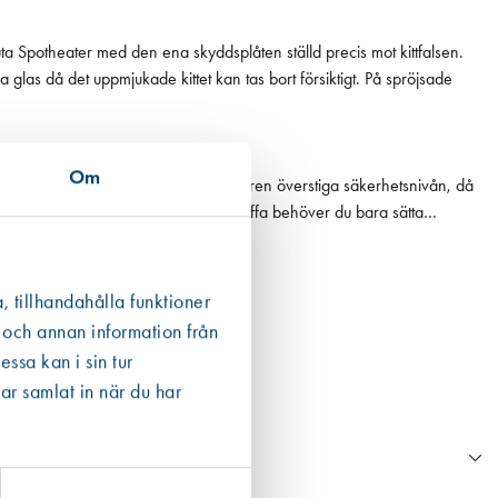
ta Spotheater med den ena skyddsplåten ställd precis mot kittfalsen.
las då det uppmjukade kittet kan tas bort försiktigt. På spröjsade
 det underlag du önskar värma.
Om
nta fall kan temperaturen under IR-rören överstiga säkerhetsnivån, då
en slutat fungera. Skulle detta inträffa behöver du bara sätta
, tillhandahålla funktioner
 och annan information från
ssa kan i sin tur
ar samlat in när du har