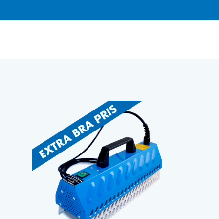
eater SH 1000, IR-lampa för färgborttagning