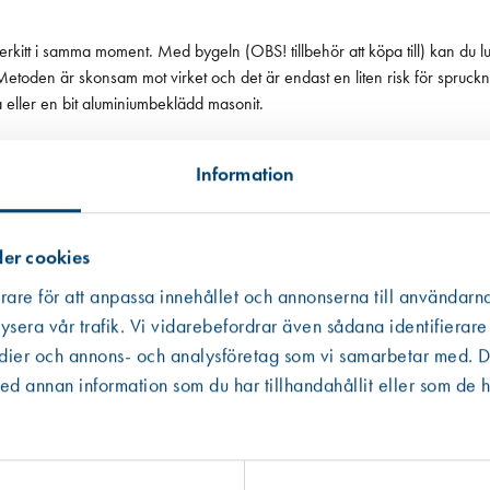
kitt i samma moment. Med bygeln (OBS! tillbehör att köpa till) kan du lu
oden är skonsam mot virket och det är endast en liten risk för spruckna g
a eller en bit aluminiumbeklädd masonit.
ch tid. Spotheater är mycket effektiv och kan, om du är oförsiktig, skada
Information
r din Spotheater. Spotheater är utrustad med överhettningsskydd. I sällsy
fortsätter att lysa när överhettningsskyddet har löst ut även om apparat
ddet återställer sig automatiskt).
er cookies
en till eluttag och inte är varm.
mentskydden. Lossa därefter skruvarna som håller IRM-elementen på plats.
rare för att anpassa innehållet och annonserna till användarna
ysera vår trafik. Vi vidarebefordrar även sådana identifierare
ch känsligt för yttre påverkan. Så se till att det sitter fast stadigt.
edier och annons- och analysföretag som vi samarbetar med. De
Västberga
Hitta hit
 annan information som du har tillhandahållit eller som de h
Slut i lager
Kista
Hitta hit
Förväntad leverans: 2026-08-08