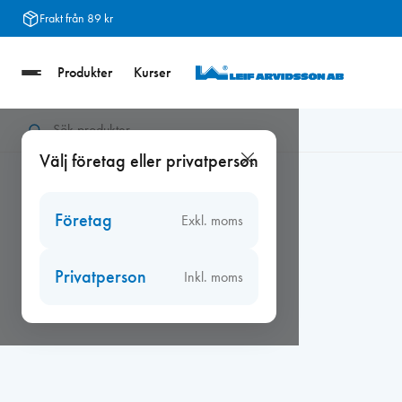
Hoppa
Frakt från 89 kr
till
innehåll
Produkter
Kurser
Hem
/
Kampanjer och utgående varor
/
EXTRA BRA PRIS
/
Spoth
Välj företag eller privatperson
Företag
Exkl. moms
Privatperson
Inkl. moms