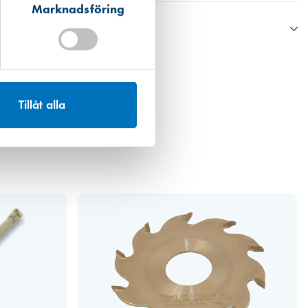
Marknadsföring
n Boverkets databas eller annan data från tillverkaren.
ån en EPD finns den som ett bifogat dokument under respektive produkt
Tillåt alla
 det högsta värdet. För fogmassor har vi valt att även inkludera