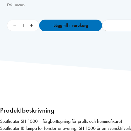
Exkl. moms
S
−
+
Lägg till i varukorg
p
o
t
h
e
a
t
e
r
S
H
1
Produktbeskrivning
0
0
Spotheater SH 1000 – färgborttagning för proffs och hemmafixare!
0
Spotheater IR-lampa för fönsterrenover