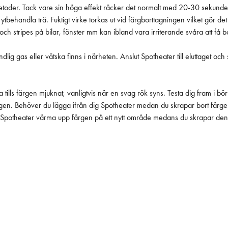
etoder. Tack vare sin höga effekt räcker det normalt med 20-30 sekunder 
Fuktigt virke torkas ut vid färgborttagningen vilket gör det redo för målning på kortare t
och stripes på bilar, fönster mm kan ibland vara irriterande svåra att få
dlig gas eller vätska finns i närheten. Anslut Spotheater till eluttaget oc
a tills färgen mjuknat, vanligtvis när en svag rök syns. Testa dig fram i b
gen. Behöver du lägga ifrån dig Spotheater medan du skrapar bort färge
an Spotheater värma upp färgen på ett nytt område medans du skrapar de