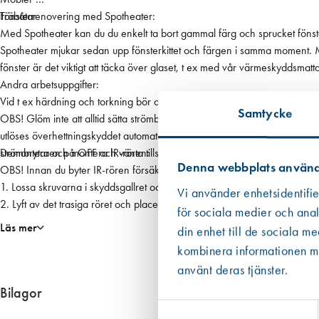
t
Träbåtar
Fönsterrenovering med Spotheater:
t
Med Spotheater kan du du enkelt ta bort gammal färg och sprucket fönster
a
Spotheater mjukar sedan upp fönsterkittet och färgen i samma moment. Met
g
fönster är det viktigt att täcka över glaset, t ex med vår värmeskyddsmatt
n
Andra arbetsuppgifter:
i
Vid t ex härdning och torkning bör du testa dig fram till lagom avstånd o
Samtycke
n
OBS! Glöm inte att alltid sätta strömbrytaren på OFF när du inte använde
g
utlöses överhettningskyddet automatiskt. OBS! Lampan på ON-OFF-knappen 
m
strömbrytaren på OFF och vänta tills Spotheater svalnat (Överhettningssky
Demontera och montera IR-rören:
Denna webbplats använd
ä
OBS! Innan du byter IR-rören försäkra dig om att Spotheater inte är anslut
n
1. Lossa skruvarna i skyddsgallret och lyft av det till sammans med ele
Vi använder enhetsidentifie
g
2. Lyft av det trasiga röret och placera ett nytt IRM500 på sin plats.
för sociala medier och anal
d
3. Fixera röret med ena handen och skruva med den andra. Röret är av glas o
Läs mer
din enhet till de sociala m
4. Återplacera elementskydden och skyddsgallret och skruva fast
kombinera informationen med
använt deras tjänster.
Bilagor
Samtyckesval