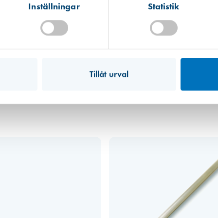
Inställningar
Statistik
Mullsjö (lager)
Hitta hit
Finns i lager (1 st)
tillgängligt, i andra hand data från en miljödatabas och i tredje hand frå
 informationen som ibland är mer schablonmässig. Om värdet har kommit fr
Tillåt urval
 råvarans ursprung inte kunnat säkerställas har vi av trovärdighetsskäl valt