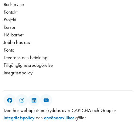
Budservice
Kontakt
Projekt
Kurser
Hållbarhet
Jobba hos oss
Konto
Leverans och betalning
Tillgänglighetsredogörelse
Integritetspolicy
Facebook
Instagram
LinkedIn
YouTube
Den här webbplatsen skyddas av reCAPTCHA och Googles
integritetspolicy
och
användarvillkor
gäller.
2 065,00 kr
Antal
−
+
Exkl. moms