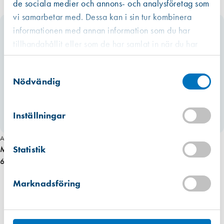
de sociala medier och annons- och analysföretag som
vi samarbetar med. Dessa kan i sin tur kombinera
informationen med annan information som du har
tillhandahållit eller som de har samlat in när du har
använt deras tjänster.
Västberga
Samtyckesval
Hitta hit
Finns i lager (2 st)
Nödvändig
Kista
Hitta hit
Inställningar
Finns i lager (3 st)
Art. nr 3615
Mullsjö (lager)
Statistik
Makita bakre bandrulle 9031
Hitta hit
Förväntad leverans: 2026-07-17
690,00 kr
Marknadsföring