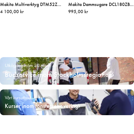
Makita Multiverktyg DTM52Z
Makita Dammsugare DCL180ZB
18V + 5-pack blad
4 100,00 kr
18V
995,00 kr
Utkörning inom 30 min – 4h
Budservice inom Stockholmsregionen
Vårt kursutbud
Kurser inom fönsterrenovering