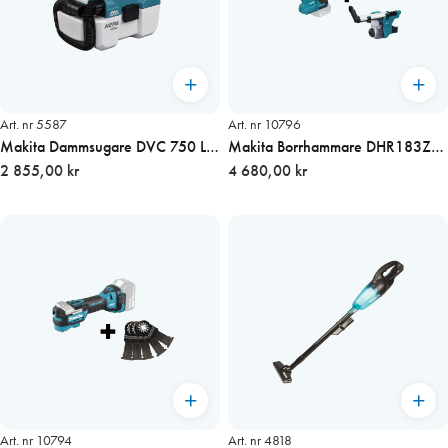
Art. nr 5587
Art. nr 10796
Makita Dammsugare DVC 750 LZ
Makita Borrhammare DHR183Z
18V utan batteri
2 855,00 kr
(18V) Basic+dammuppsamlare
4 680,00 kr
Art. nr 10794
Art. nr 4818