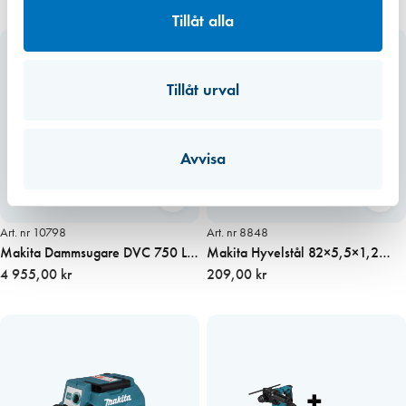
Tillåt alla
Tillåt urval
Avvisa
Art. nr 10798
Art. nr 8848
Makita Dammsugare DVC 750 LZ
Makita Hyvelstål 82×5,5×1,2
18V + laddare+batteri
4 955,00 kr
mm, 2 st/frp
209,00 kr