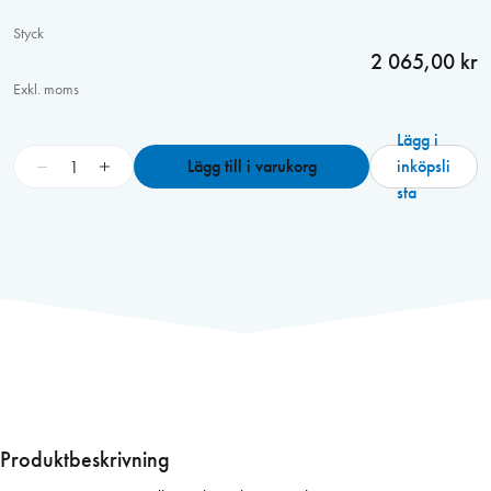
Styck
2 065,00 kr
Exkl. moms
Lägg i
M
−
+
Lägg till i varukorg
inköpsli
a
sta
k
i
t
a
B
o
r
r
h
a
Produktbeskrivning
m