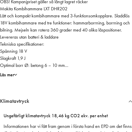
OBS! Kampanjpriset gäller så långt lagret räcker
m
Makita Kombihammare LXT DHR202
a
Lätt och kompakt kombihammare med 3-funktionsomkopplare. Sladdlös
r
18V kombihammare med tre funktioner: hammarborrning, borrning och
e
bilning. Mejseln kan rotera 360 grader med 40 olika låspositioner.
D
Levereras utan batteri & laddare
H
Tekniska specifikationer:
R
Spänning 18 V
2
Slagkraft 1,9 J
0
Optimal borr Ø: betong 6 – 10 mm
2
Kapacitet: betong 20 mm
Z
Läs mer
Kapacitet: trä 26 mm
L
Kapacitet: stål 13 mm
X
Antal slag 0 – 4000 min?¹
T
Klimatavtryck
Varvtal 0 – 1100 min?¹
1
Sidohandtag
8
Mått (LxBxH) 358 x 84 x 259 mm
V
Ungefärligt klimatavtryck 18,46 kg CO2 ekv. per enhet
Vikt med standardbatteri 3,2 – 4,0 kg
B
Informationen har vi fått fram genom i första hand en EPD om det finns
Ljudeffektnivå 99 dB(A)
a