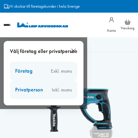
Hoppa
Vi skickar till företagskunder i hela Sverige
till
innehåll
Varukorg
Konto
Hem
/
Verktyg
/
Makita
/
Makita Borrhammare DHR202Z LXT
Välj företag eller privatperson
18V Basic
Företag
Exkl. moms
Privatperson
Inkl. moms