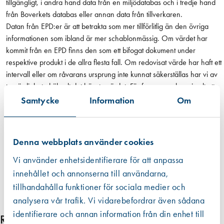
tillgängligt, i andra hand data från en miljödatabas och i tredje hand
Ljudtrycksnivå 88 dB(A)
s
från Boverkets databas eller annan data från tillverkaren.
Vibrationsnivå: borrning 3 m/sec²
i
Datan från EPD:er är att betrakta som mer tillförlitlig än den övriga
Vibrationsnivå: slagborr 14,5 m/sec²
c
informationen som ibland är mer schablonmässig. Om värdet har
Vibrationsnivå: bilning 11 m/sec²
m
kommit från en EPD finns den som ett bifogat dokument under
ä
respektive produkt i de allra flesta fall. Om redovisat värde har haft ett
n
intervall eller om råvarans ursprung inte kunnat säkerställas har vi av
g
trovärdighetsskäl valt det högsta värdet. För fogmassor har vi valt att
d
även inkludera emballaget, dvs patronen eller foliepåsen.
Samtycke
Information
Om
Läs mer
Denna webbplats använder cookies
Vi använder enhetsidentifierare för att anpassa
innehållet och annonserna till användarna,
tillhandahålla funktioner för sociala medier och
analysera vår trafik. Vi vidarebefordrar även sådana
identifierare och annan information från din enhet till
Relaterade produkter