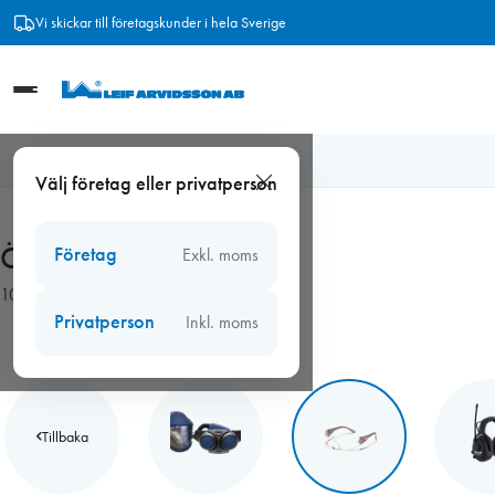
Hoppa
Vi skickar till företagskunder i hela Sverige
till
innehåll
Hem
/
Arbetsmiljö
/
Ögonskydd
Välj företag eller privatperson
Ögonskydd
Företag
Exkl. moms
10 produkter
Privatperson
Inkl. moms
Tillbaka