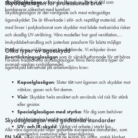
skyddsglasögon
och andra former av ögonskydd som
Skyddsglasögon för professionellt bruk
kombinerar säkerhet med komfort.
Skyddsglasögon är det vanligaste och mest mångsidiga
ögonskyddet. De är tillverkade i stöt- och reptåligt material, ofta
med linser i polykarbonat som skyddar mot både mekaniska risker
och skadlig UV-strålning. Våra modeller har god ventilation,
imskyddsbehandling och justerbar passform för bästa möjliga
komfort även vid långvarigt användande. Vi erbjuder även
Olika typer av ögonskydd
övertäckningsglasögon
som är särskilt utformade för att bäras
Förutom traditionella skyddsglasögon finns flera andra typer av
ovanpå vanliga synhjälpmedel.
ögonskydd beroende på arbetsmiljöns krav:
Kapselglasögon
: Sluter tätt runt ögonen och skyddar mot
vätskor, gaser och fint damm.
Visir
: Skyddar hela ansiktet och används vid risk för stänk
eller gnistor.
Specialglasögon med styrka
: För dig som behöver
synkorrigering kombinerat med skydd.
Skyddsglasögon med godkända standarder
UV- och IR-skydd
: Viktigt vid arbete i starkt ljus,
Alla våra ögonskydd följer gällande europeiska standarder, som
exempelvis svetsning eller laserskärning.
EN 166
, vilket garanterar att de testats för stötar, optisk klarhet,