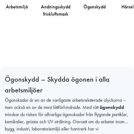
Arbetsmiljö
Andningsskydd
Ögonskydd
Hörse
friskluftsmask
Ögonskydd – Skydda ögonen i alla
arbetsmiljöer
Ögonskador är en av de vanligaste arbetsrelaterade olyckorna –
men också en av de mest lättförhindrade. Med rätt
ögonskydd
minskar du risken för allvarliga ögonskador från flygande partiklar,
kemikalier, gnistor och UV-strålning. Oavsett om du arbetar inom
bygg, industri, laboratoriemiljö eller hantverk har vi