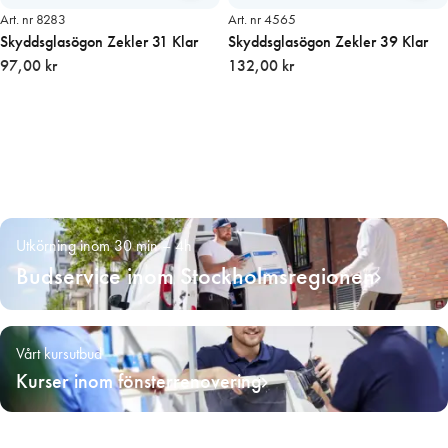
Art. nr 8283
Art. nr 4565
Skyddsglasögon Zekler 31 Klar
Skyddsglasögon Zekler 39 Klar
97,00 kr
132,00 kr
Utkörning inom 30 min – 4h
Budservice inom Stockholmsregionen
Vårt kursutbud
Kurser inom fönsterrenovering