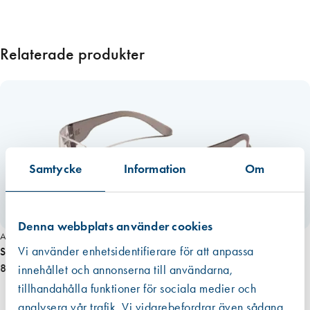
m
ä
n
Relaterade produkter
g
d
Samtycke
Information
Om
Denna webbplats använder cookies
Art. nr 5556
Vi använder enhetsidentifierare för att anpassa
Skyddsglasögon Zekler 30 Klar
83,00 kr
innehållet och annonserna till användarna,
tillhandahålla funktioner för sociala medier och
analysera vår trafik. Vi vidarebefordrar även sådana