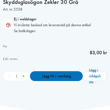
Skyddsglasögon Zekler 30 Grå
Art. nr
5558
Ej i webblager
Vi inväntar besked om leveranstid på denna artikel
Se butikslager
Par
83,00 kr
Exkl. moms
Lägg i
S
−
+
Lägg till i varukorg
inköpsli
k
sta
y
d
d
s
g