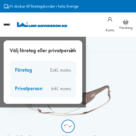
Hoppa
Vi skickar till företagskunder i hela Sverige
till
innehåll
Varukorg
Konto
Hem
/
Arbetsmiljö
/
Ögonskydd
/
Skyddsglasögon Zekler 30
Välj företag eller privatperson
Grå
Företag
Exkl. moms
Privatperson
Inkl. moms