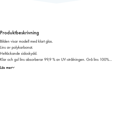
l
a
s
ö
g
Produktbeskrivning
o
Bilden visar modell med klart glas.
n
Lins av polykarbonat.
Z
Heltäckande sidoskydd.
e
Klar och gul lins absorberar 99,9 % av UV-strålningen. Grå lins 100%
k
(UV400)
l
Läs mer
e
r
3
0
G
r
å