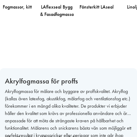
Fogmassor, kitt
LAflexseal Bygg
Fönsterkitt LAseal
Linol
& Fasadfogmassa
Akrylfogmassa för proffs
Akrylfogmassa för målare och byggare av proffskvalitet. Akrylfog
(kallas även latexfog, akustikfog, målarfog och ventilationsfog etc.)
förekommer i en mängd olika kvaliteter. De produkter vi erbjuder
håller den kvalitet som krävs av professionella användare och är
anpassade för att möta de strängaste kraven på hållbarhet och
funktionalitet. Målarens och snickarens bästa vän som möjliggör ett
perfekt resultat i krympsprickor eller geringar som inte går ihop