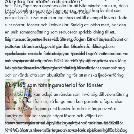
Akrylfog för måleri och snickeri
helt. Akrylfogmassa används ofta för att fylla mindre sprickor, dölja
LAkryl latexfog är en akrylfogmassa av mycket hög kvalitet som
fogar och ge en jämn yta som kan målas över.
passar bra till krympsprickor inomhus runt till exempel listverk, foder
runt dörrar, fönster och i takvinklar. Smidig att jobba med, har den
en unik sammansättning som reducerar sprickbildning till ett
minimum och ger perfekt vidhäftning. Fogen blir diffusionstät,
Fogmassan är vattenbaserad, vilket gör den lätt att stryka ut samt att
petsäker och elastisk, vilket gör den idealisk för både
tvätta bort från verktyg och händer. Dess övermålningsbara
snickeriarbeten och måleriarbeten. Härdad fog tål vatten och är
egenskaper med de flesta färgtyper gör den särskilt användbar vid
temperaturbeständig från -20°C till +75°C, vilket ger den en lång
målningsprojekt där en fin finish och långvarigt resultat krävs.
hållbarhet även i varierande klimatförhållanden.
LAkryl är dessutom lämplig som tätning i ventilationssammanhang
och används ofta som akustiktätning för att minska ljudöverföring
mellan rum.
Akrylfog som tätningsmaterial för fönster
LAkryl akrylfog kan också användas som invändig diffusionstätning
vid fogning runt fönster, så länge man kan garantera fogrörelser
under 10%. Vid fogning runt fönster föredrar många av våra
kunder en kvalitet som är något lösare och väljer i de
sammanhangen ofta LAkryl-E. LAkryl-E är särskilt användbar för
Vi rekommenderar en appliceringstemperatur mellan +5°C till
fönsterkonstruktioner där fogen ska vara elastisk och hållbar i lång
+40°C. Ytorna ska vara rena och torra före applicering för bästa