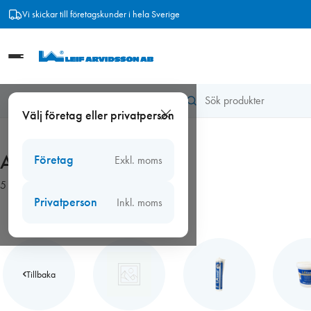
Hoppa
Vi skickar till företagskunder i hela Sverige
till
innehåll
Hem
/
Fogmassor, kitt
/
Akrylfogmassa
Välj företag eller privatperson
Akrylfogmassa
Företag
Exkl. moms
5 produkter
Privatperson
Inkl. moms
Tillbaka