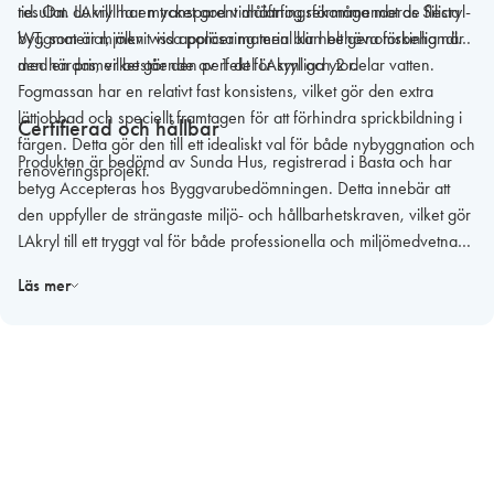
tid. Om du vill ha en transparent målarfog rekommenderas Silicryl-
resultat. LAkryl har mycket god vidhäftningsförmåga mot de flesta
WT, som är mjölkvit vid applicering men blir helt genomskinlig när
byggmaterial, men vissa porösa material kan behöva förbehandlas
den härdas, vilket gör den perfekt för synliga ytor.
med en primer bestående av 1 del LAkryl och 2 delar vatten.
Fogmassan har en relativt fast konsistens, vilket gör den extra
lättjobbad och speciellt framtagen för att förhindra sprickbildning i
Certifierad och hållbar
färgen. Detta gör den till ett idealiskt val för både nybyggnation och
Produkten är bedömd av Sunda Hus, registrerad i Basta och har
renoveringsprojekt.
betyg Accepteras hos Byggvarubedömningen. Detta innebär att
den uppfyller de strängaste miljö- och hållbarhetskraven, vilket gör
LAkryl till ett tryggt val för både professionella och miljömedvetna
användare.
Läs mer