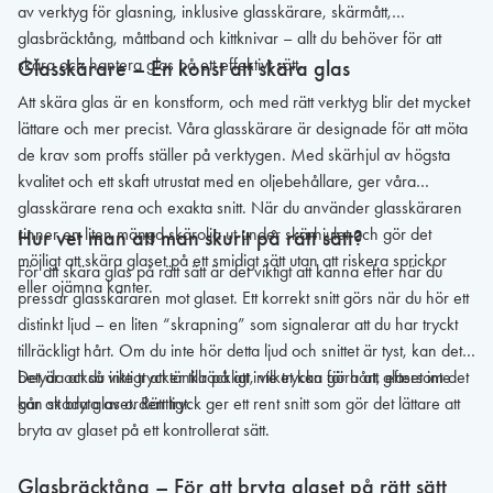
av verktyg för glasning, inklusive glasskärare, skärmått,
glasbräcktång, måttband och kittknivar – allt du behöver för att
skära och hantera glas på ett effektivt sätt.
Glasskärare – En konst att skära glas
Att skära glas är en konstform, och med rätt verktyg blir det mycket
lättare och mer precist. Våra glasskärare är designade för att möta
de krav som proffs ställer på verktygen. Med skärhjul av högsta
kvalitet och ett skaft utrustat med en oljebehållare, ger våra
glasskärare rena och exakta snitt. När du använder glasskäraren
rinner en liten mängd skärolja ut under skärhjulet och gör det
Hur vet man att man skurit på rätt sätt?
möjligt att skära glaset på ett smidigt sätt utan att riskera sprickor
För att skära glas på rätt sätt är det viktigt att känna efter när du
eller ojämna kanter.
pressar glasskäraren mot glaset. Ett korrekt snitt görs när du hör ett
distinkt ljud – en liten “skrapning” som signalerar att du har tryckt
tillräckligt hårt. Om du inte hör detta ljud och snittet är tyst, kan det
betyda att du inte trycker tillräckligt, vilket kan göra att glaset inte
Det är också viktigt att tänka på att inte trycka för hårt, eftersom det
går att bryta av ordentligt.
kan skada glaset. Rätt tryck ger ett rent snitt som gör det lättare att
bryta av glaset på ett kontrollerat sätt.
Glasbräcktång – För att bryta glaset på rätt sätt