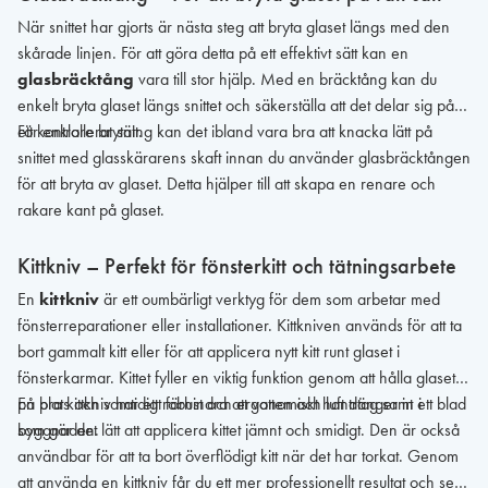
När snittet har gjorts är nästa steg att bryta glaset längs med den
skårade linjen. För att göra detta på ett effektivt sätt kan en
glasbräcktång
vara till stor hjälp. Med en bräcktång kan du
enkelt bryta glaset längs snittet och säkerställa att det delar sig på
ett kontrollerat sätt.
För enklare brytning kan det ibland vara bra att knacka lätt på
snittet med glasskärarens skaft innan du använder glasbräcktången
för att bryta av glaset. Detta hjälper till att skapa en renare och
rakare kant på glaset.
Kittkniv – Perfekt för fönsterkitt och tätningsarbete
En
kittkniv
är ett oumbärligt verktyg för dem som arbetar med
fönsterreparationer eller installationer. Kittkniven används för att ta
bort gammalt kitt eller för att applicera nytt kitt runt glaset i
fönsterkarmar. Kittet fyller en viktig funktion genom att hålla glaset
på plats och samtidigt förhindra att vatten och luft tränger in i
En bra kittkniv har ett robust och ergonomiskt handtag samt ett blad
byggnaden.
som gör det lätt att applicera kittet jämnt och smidigt. Den är också
användbar för att ta bort överflödigt kitt när det har torkat. Genom
att använda en kittkniv får du ett mer professionellt resultat och ser