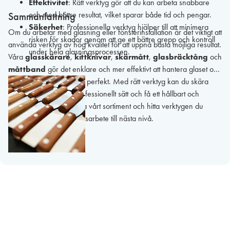
Effektivitet
: Rätt verktyg gör att du kan arbeta snabbare
och med bättre resultat, vilket sparar både tid och pengar.
Sammanfattning
Säkerhet
: Professionella verktyg hjälper till att minimera
Om du arbetar med glasning eller fönsterinstallation är det viktigt att
risken för skador genom att ge ett bättre grepp och kontroll
använda verktyg av hög kvalitet för att uppnå bästa möjliga resultat.
under hela glasningsprocessen.
Våra
glasskärare
,
kittknivar
,
skärmått
,
glasbräcktång
och
måttband
gör det enklare och mer effektivt att hantera glaset och
säkerställa att allt passar perfekt. Med rätt verktyg kan du skära
och bryta glas på ett professionellt sätt och få ett hållbart och
estetiskt resultat. Utforska vårt sortiment och hitta verktygen du
behöver för att ta ditt glasarbete till nästa nivå.