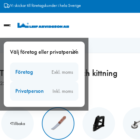
Hoppa
Frakt från 89 kr
till
innehåll
Hem
/
Verktyg
/
Handverktyg
/
Tillbehör vid glasning och kittning
Välj företag eller privatperson
Tillbehör vid glasning och kittning
Företag
Exkl. moms
25 produkter
Privatperson
Inkl. moms
Tillbaka