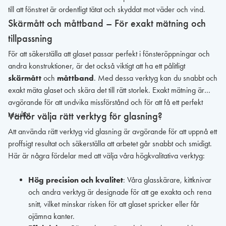
till att fönstret är ordentligt tätat och skyddat mot väder och vind.
Skärmått och måttband – För exakt mätning och
tillpassning
För att säkerställa att glaset passar perfekt i fönsteröppningar och
andra konstruktioner, är det också viktigt att ha ett pålitligt
skärmått
och
måttband
. Med dessa verktyg kan du snabbt och
exakt mäta glaset och skära det till rätt storlek. Exakt mätning är
avgörande för att undvika missförstånd och för att få ett perfekt
resultat.
Varför välja rätt verktyg för glasning?
Att använda rätt verktyg vid glasning är avgörande för att uppnå ett
proffsigt resultat och säkerställa att arbetet går snabbt och smidigt.
Här är några fördelar med att välja våra högkvalitativa verktyg:
Hög precision och kvalitet
: Våra glasskärare, kittknivar
och andra verktyg är designade för att ge exakta och rena
snitt, vilket minskar risken för att glaset spricker eller får
ojämna kanter.