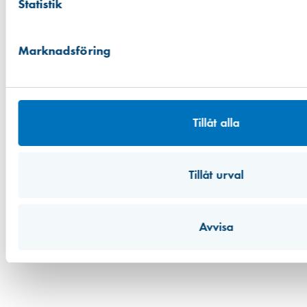
Statistik
Kontakt
Projekt
Kurser
Marknadsföring
Hållbarhet
Jobba hos oss
Konto
Leverans och betalning
Tillåt alla
Tillgänglighetsredogörelse
Integritetspolicy
Tillåt urval
Facebook
Instagram
LinkedIn
YouTube
Avvisa
Den här webbplatsen skyddas av reCAPTCHA och Googles
integritetspolicy
och
användarvillkor
gäller.