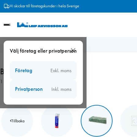
Hoppa
Vi skickar till företagskunder i hela Sverige
till
innehåll
Frakt från 89 kr
Hem
/
Fogmassor, kitt
/
Brandfogning
/
Branddrev
Välj företag eller privatperson
Branddrev
Företag
Exkl. moms
1 produkter
Privatperson
Inkl. moms
Tillbaka