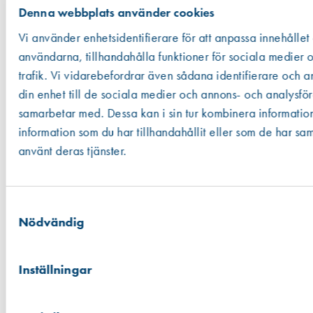
Denna webbplats använder cookies
Vi använder enhetsidentifierare för att anpassa innehållet
användarna, tillhandahålla funktioner för sociala medier 
trafik. Vi vidarebefordrar även sådana identifierare och a
din enhet till de sociala medier och annons- och analysfö
samarbetar med. Dessa kan i sin tur kombinera informati
Leif Arvidsson AB säljer byggmaterial som ofta har anknytning till
fönster och dörrar,
information som du har tillhandahållit eller som de har sam
exempelvis ventiler, tätningslister, beslag, slipmaterial och klämskydd
använt deras tjänster.
. Som experter på fönsterrenovering erbjuder vi dig rätt kunskaper
och produkter.
Samtyckesval
info@leifarvidsson.se
Nödvändig
0392-360 10
Inställningar
Om oss
Våra butiker
Budservice