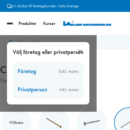
Hoppa
Vi skickar till företagskunder i hela Sverige
till
innehåll
Produkter
Kurser
Hem
/
Beslag
/
Träskruv och bleckskruv
/
Cutters rostfri försänkt
Välj företag eller privatperson
Cutters rostfri försänkt
Företag
Exkl. moms
3 produkter
Privatperson
Inkl. moms
Tillbaka