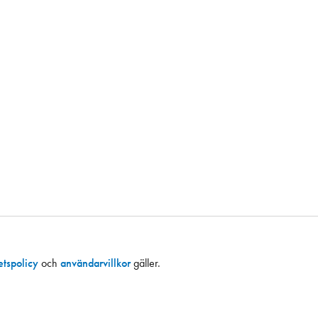
tetspolicy
och
användarvillkor
gäller.