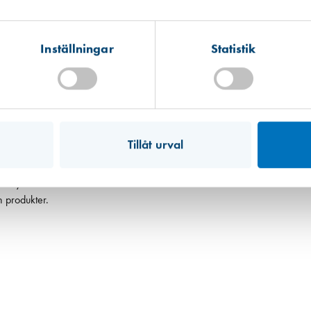
Inställningar
Statistik
Tillåt urval
ster och
lämskydd.
h produkter.