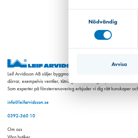
Samtyckesval
Nödvändig
Avvisa
Leif Arvidsson AB säljer byggmaterial som ofta har anknytning till fön
dörrar, exempelvis ventiler, tätningslister, beslag, slipmaterial och k
Som experter på fönsterrenovering erbjuder vi dig rätt kunskaper oc
info@leifarvidsson.se
0392-360 10
Om oss
Våra butiker