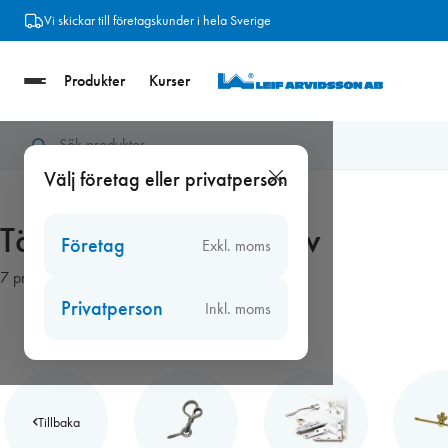
Hoppa
Vi skickar till företagskunder i hela Sverige
till
innehåll
Produkter
Kurser
Hem
/
Beslag
/
Täcklock för karmskruv
Välj företag eller privatperson
Täcklock för karmskruv
Företag
Exkl. moms
7 produkter
Privatperson
Inkl. moms
Tillbaka