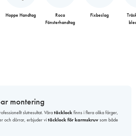
Hoppe Handtag
Roca
Fixbeslag
Träs
Fönsterhandtag
ble
lbar montering
ofessionellt slutresultat. Våra
täcklock
finns i flera olika färger,
ter och dörrar, erbjuder vi
täcklock för karmskruv
som både