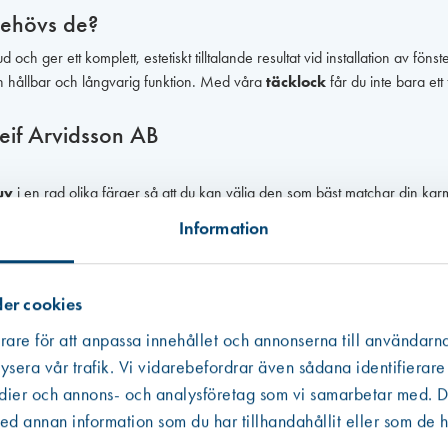
behövs de?
och ger ett komplett, estetiskt tilltalande resultat vid installation av f
år en hållbar och långvarig funktion. Med våra
täcklock
får du inte bara ett
Leif Arvidsson AB
uv
i en rad olika färger så att du kan välja den som bäst matchar din kar
Information
rial för att säkerställa ett långvarigt skydd för dina karmskruvar och ger 
idsson AB är enkla att installera och passar perfekt till våra karmskruvar.
dörrinstallation ett professionellt och välfärdigt utseende. De döljer skruvh
er cookies
rare för att anpassa innehållet och annonserna till användarna
lera färger, vilket ger dig flexibiliteten att välja exakt den lösning som pass
ysera vår trafik. Vi vidarebefordrar även sådana identifierare
edier och annons- och analysföretag som vi samarbetar med. De
if Arvidsson AB?
 annan information som du har tillhandahållit eller som de h