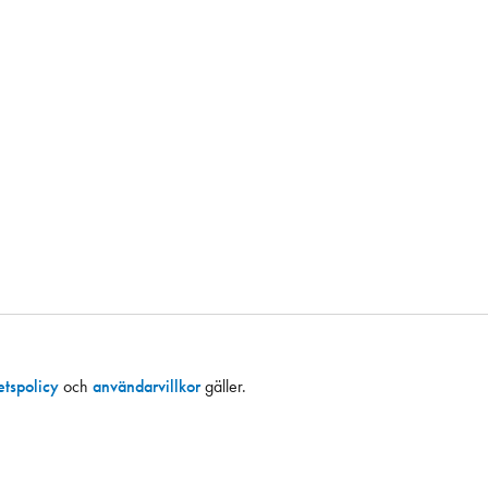
tetspolicy
och
användarvillkor
gäller.