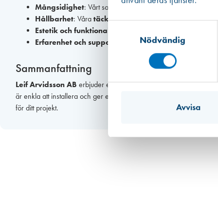
Mångsidighet
: Vårt sortiment av
täcklock för karmskru
Hållbarhet
: Våra
täcklock
är designade för att hålla länge 
Samtyckesval
Estetik och funktionalitet
:
Täcklocken
döljer skruvhål oc
Nödvändig
Erfarenhet och support
: Med vår långvariga erfarenhet i
Sammanfattning
Leif Arvidsson AB
erbjuder ett brett sortiment av
täcklock för 
är enkla att installera och ger ett professionellt och snyggt slutresu
Avvisa
för ditt projekt.