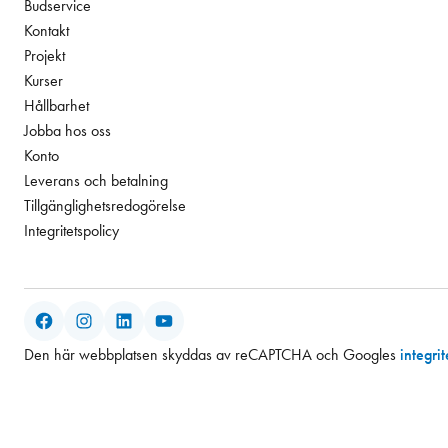
Budservice
Kontakt
Projekt
Kurser
Hållbarhet
Jobba hos oss
Konto
Leverans och betalning
Tillgänglighetsredogörelse
Integritetspolicy
Facebook
Instagram
LinkedIn
YouTube
Den här webbplatsen skyddas av reCAPTCHA och Googles
integri