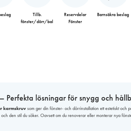
beslag
Tillb.
Reservdelar
Barnsäkra beslag
fönster/dörr/balkong
Fönster
 – Perfekta lösningar för snygg och hål
ör karmskruv
som ger din fönster- och dörrinstallation ett estetiskt och pr
ehov och den stil du söker. Oavsett om du renoverar eller monterar nya föns