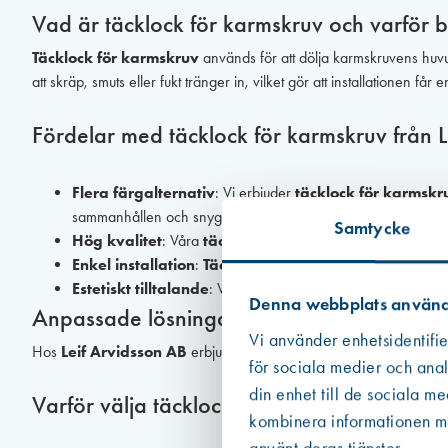
Vad är täcklock för karmskruv och varför 
Täcklock för karmskruv
används för att dölja karmskruvens huvud 
att skräp, smuts eller fukt tränger in, vilket gör att installationen f
Fördelar med täcklock för karmskruv från 
Flera färgalternativ
: Vi erbjuder
täcklock för karmskr
sammanhållen och snygg design.
Samtycke
Hög kvalitet
: Våra
täcklock
är tillverkade av hållbara mate
Enkel installation
:
Täcklock för karmskruv
från Leif Arv
Estetiskt tilltalande
: Våra
täcklock
ger din fönster- eller 
Denna webbplats använd
Anpassade lösningar för ditt projekt
Vi använder enhetsidentifie
Hos
Leif Arvidsson AB
erbjuder vi
täcklock för karmskruv
i f
för sociala medier och anal
din enhet till de sociala m
Varför välja täcklock för karmskruv från Le
kombinera informationen med
använt deras tjänster.