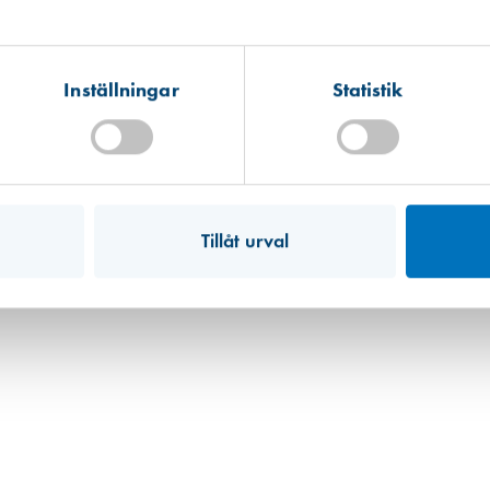
v
finns i olika storlekar och färger för att du ska kunna hitta rätt alternativ f
och ger ett skydd som både är funktionellt och estetiskt tilltalande.
h skyddar karmskruvarna, samtidigt som de bidrar till ett professionellt o
Inställningar
Statistik
nom bygg- och fönsterbranschen erbjuder vi expertis och hjälp för att hit
karmskruv
i olika färger för att säkerställa att din fönster- eller dörrinstalla
ltat som döljer skruvhål och skyddar dina karmskruvar. Kontakta oss idag för 
Tillåt urval