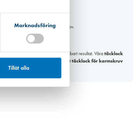
ör din installation.
ch snyggt utseende.
Marknadsföring
ta de bästa produkterna för dina behov.
tion får ett estetiskt tilltalande och hållbart resultat. Våra
täcklock
mer information eller för att hitta rätt
täcklock för karmskruv
Tillåt alla