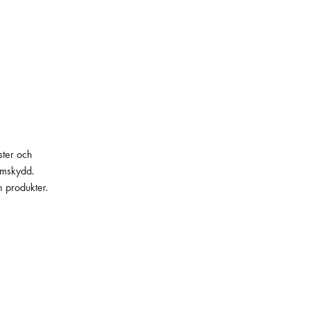
ster och
lämskydd.
h produkter.