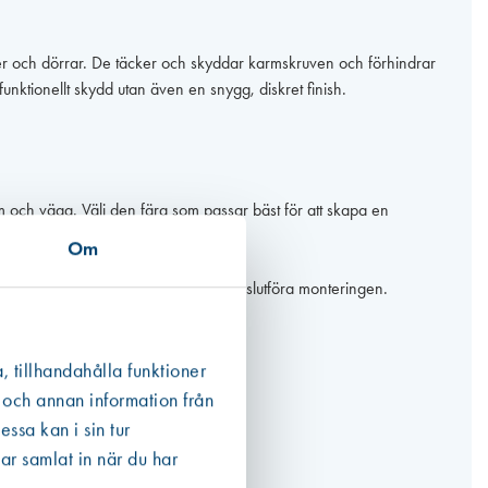
önster och dörrar. De täcker och skyddar karmskruven och förhindrar
 funktionellt skydd utan även en snygg, diskret finish.
m och vägg. Välj den färg som passar bäst för att skapa en
Om
en hållbar lösning.
 De ger ett snabbt och smidigt sätt att slutföra monteringen.
ålen och ger ett rent, snyggt resultat.
, tillhandahålla funktioner
ar för ditt projekt.
 och annan information från
ssa kan i sin tur
ar samlat in när du har