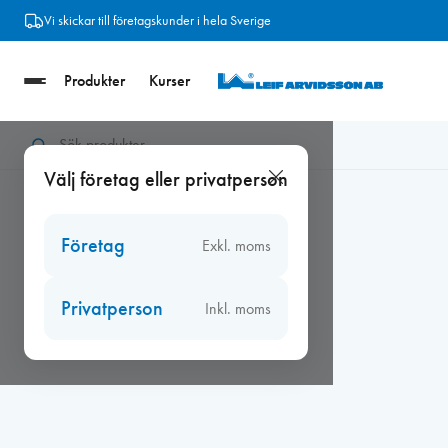
Hoppa
Vi skickar till företagskunder i hela Sverige
till
innehåll
Produkter
Kurser
Hem
/
Beslag
/
Hoppe Handtag
/
Hoppe London Fönsterhandta
Välj företag eller privatperson
Företag
Exkl. moms
Privatperson
Inkl. moms