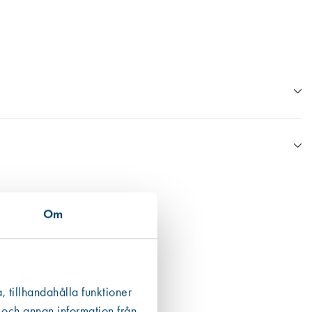
n Boverkets databas eller annan data från tillverkaren.
ån en EPD finns den som ett bifogat dokument under respektive produkt
Om
 det högsta värdet. För fogmassor har vi valt att även inkludera
, tillhandahålla funktioner
 och annan information från