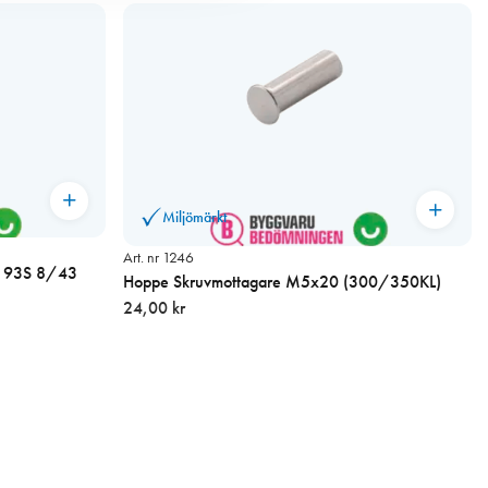
Miljömärkt
Art. nr 1246
g 93S 8/43
Hoppe Skruvmottagare M5x20 (300/350KL)
24,00 kr