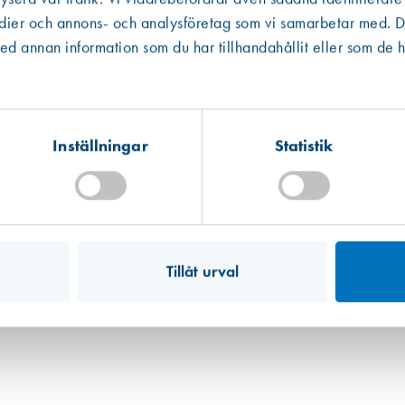
edier och annons- och analysföretag som vi samarbetar med. De
Västberga
Hitta hit
 annan information som du har tillhandahållit eller som de h
Finns i lager (35 st)
Kista
Hitta hit
Finns i lager (23 st)
Inställningar
Statistik
Mullsjö (lager)
Miljömärkt
Hitta hit
Förväntad leverans: 2026-07-30
Art. nr 2011
Hoppe London fönsterdörrsh. slät
330,00 kr
Tillåt urval