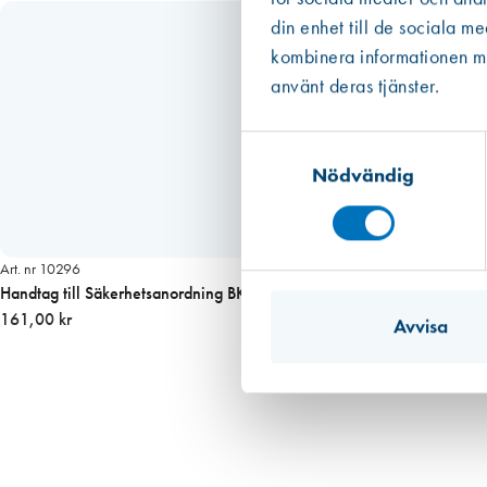
ä
din enhet till de sociala m
n
kombinera informationen med
g
använt deras tjänster.
d
Samtyckesval
Nödvändig
Art. nr 10296
Handtag till Säkerhetsanordning BK805
161,00 kr
Avvisa