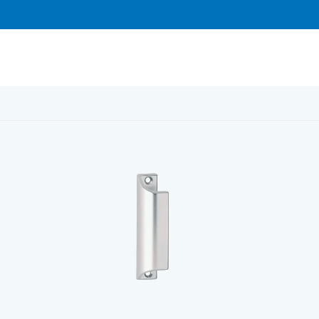
g
/
Hoppe Draghandtag 430/9 F1 Alu/Silver