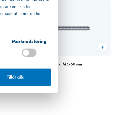
ssa kan i sin tur
ar samlat in när du har
Marknadsföring
Art. nr 4585
 8/67 Höger
Skruv (tryckesskruv) M5x60 mm
8,10 kr
Tillåt alla