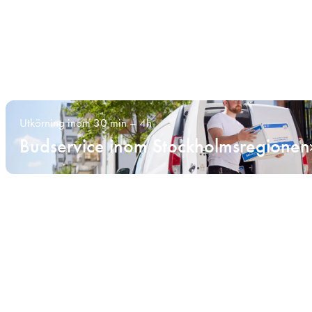
Utkörning inom 30 min – 4h
Budservice inom Stockholmsregionen