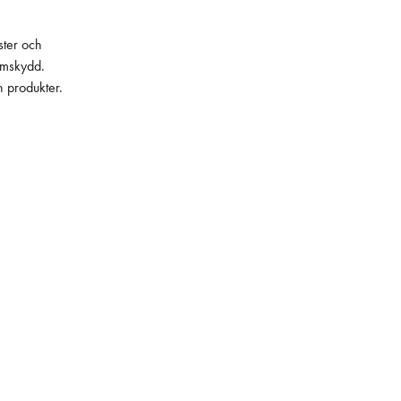
ster och
lämskydd.
h produkter.