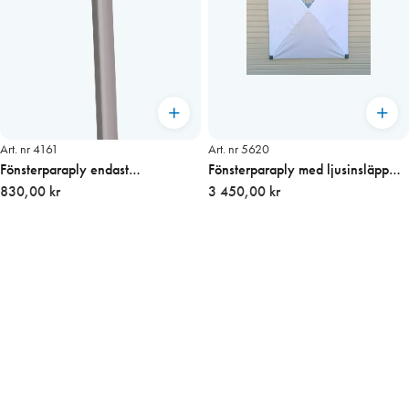
Art. nr 4161
Art. nr 5620
Fönsterparaply endast
Fönsterparaply med ljusinsläpp
Teleskopstolpe
830,00 kr
160 x 210 cm
3 450,00 kr