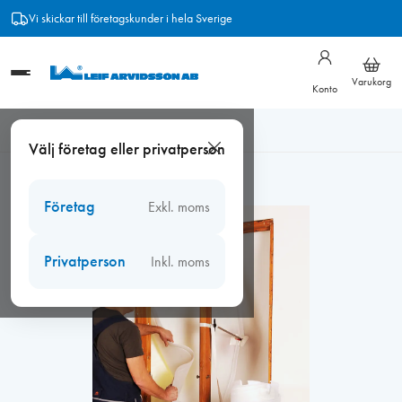
Hoppa
Vi skickar till företagskunder i hela Sverige
till
innehåll
Varukorg
Konto
Hem
/
Byggavskärmning
/
Fönsterparaply
/
Fönsterparaply
Välj företag eller privatperson
Isolering 190 x 270 cm
Företag
Exkl. moms
Privatperson
Inkl. moms