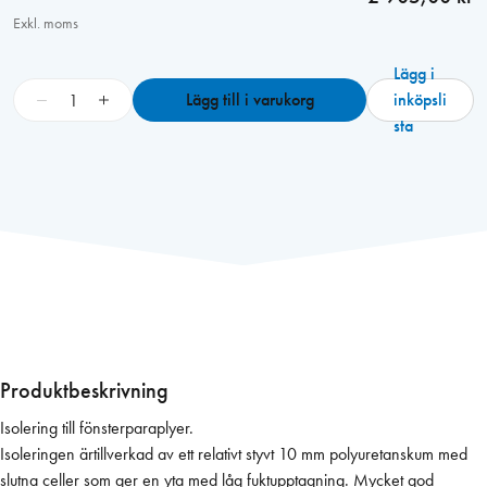
Exkl. moms
Lägg i
F
−
+
Lägg till i varukorg
inköpsli
ö
sta
n
s
t
e
r
p
a
r
a
p
Produktbeskrivning
l
Isolering till fönsterparaplyer.
y
Isoleringen ärtillverkad av ett relativt styvt 10 mm polyuretanskum med
I
slutna celler som ger en yta med låg fuktupptagning. Mycket god
s