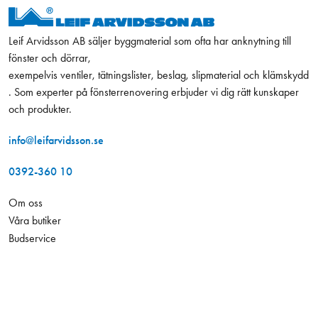
Leif Arvidsson AB säljer byggmaterial som ofta har anknytning till
fönster och dörrar,
exempelvis ventiler, tätningslister, beslag, slipmaterial och klämskydd
. Som experter på fönsterrenovering erbjuder vi dig rätt kunskaper
och produkter.
info@leifarvidsson.se
0392-360 10
Om oss
Våra butiker
Budservice
Kontakt
2 905,00 kr
Antal
−
+
Projekt
Exkl. moms
Kurser
Hållbarhet