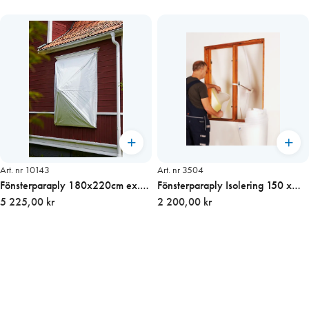
Art. nr 10143
Art. nr 3504
Fönsterparaply 180x220cm ex.
Fönsterparaply Isolering 150 x
stolpe (förstärkt)
5 225,00 kr
180 cm
2 200,00 kr