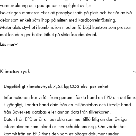
värmeisolering och god genomsläpplighet av ljus.
o
Isoleringen monteras efter att paraplyet satts på plats och består av två
l
delar som enkelt sätts ihop på mitten med kardborreinfästning.
e
Materialets styvhet i kombination med en förböjd kantzon som pressar
r
mot fasaden ger bättre täthet på släta fasadmaterial.
i
n
Läs mer
g
1
9
Klimatavtryck
0
x
2
Ungefärligt klimatavtryck 7,54 kg CO2 ekv. per enhet
7
Informationen har vi fått fram genom i första hand en EPD om det finns
0
tillgängligt, i andra hand data från en miljödatabas och i tredje hand
c
från Boverkets databas eller annan data från tillverkaren.
m
Datan från EPD:er är att betrakta som mer tillförlitlig än den övriga
m
informationen som ibland är mer schablonmässig. Om värdet har
ä
kommit från en EPD finns den som ett bifogat dokument under