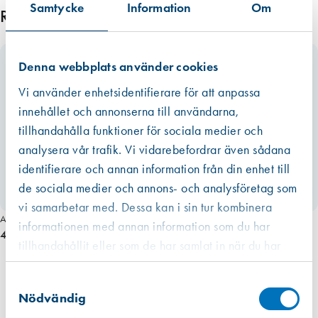
kommit från en EPD finns den som ett bifogat dokument under
Samtycke
Information
Om
0
Relaterade produkter
respektive produkt i de allra flesta fall. Om redovisat värde har haft ett
x
intervall eller om råvarans ursprung inte kunnat säkerställas har vi av
2
trovärdighetsskäl valt det högsta värdet. För fogmassor har vi valt att
1
Denna webbplats använder cookies
även inkludera emballaget, dvs patronen eller foliepåsen.
0
Vi använder enhetsidentifierare för att anpassa
Läs mer
c
innehållet och annonserna till användarna,
m
tillhandahålla funktioner för sociala medier och
m
ä
analysera vår trafik. Vi vidarebefordrar även sådana
n
identifierare och annan information från din enhet till
g
de sociala medier och annons- och analysföretag som
d
vi samarbetar med. Dessa kan i sin tur kombinera
Art. nr 6194
informationen med annan information som du har
4 585,00 kr
tillhandahållit eller som de har samlat in när du har
använt deras tjänster.
Västberga
Samtyckesval
Hitta hit
Slut i lager
Nödvändig