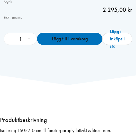
Styck
2 295,00 kr
Exkl. moms
Lägg i
F
−
+
Lägg till i varukorg
inköpsli
ö
sta
n
s
t
e
r
p
a
r
a
p
Produktbeskrivning
l
Isolering 160×210 cm till fönsterparaply lättvikt & litescreen.
y