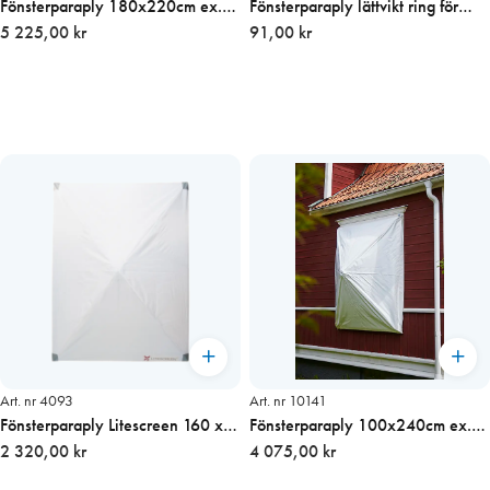
Fönsterparaply 180x220cm ex.
Fönsterparaply lättvikt ring för
stolpe (förstärkt)
5 225,00 kr
infästning
91,00 kr
Art. nr 4093
Art. nr 10141
Fönsterparaply Litescreen 160 x
Fönsterparaply 100x240cm ex.
210 cm
2 320,00 kr
stolpe (förstärkt)
4 075,00 kr