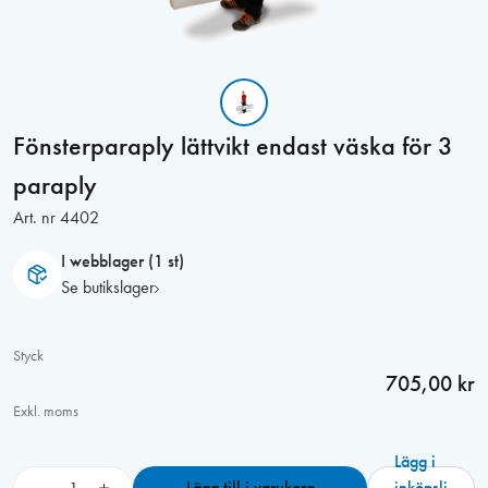
Fönsterparaply lättvikt endast väska för 3
paraply
Art. nr
4402
I webblager (1 st)
Se butikslager
Styck
705,00 kr
Exkl. moms
Lägg i
F
−
+
Lägg till i varukorg
inköpsli