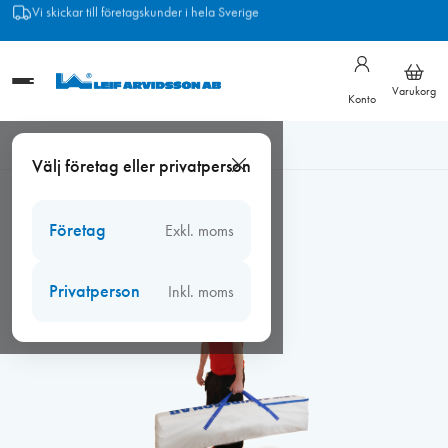
Hoppa
Frakt från 89 kr
till
innehåll
Varukorg
Konto
Hem
/
Byggavskärmning
/
Fönsterparaply
/
Fönsterparaply
Välj företag eller privatperson
lättvikt endast väska för 3 paraply
Företag
Exkl. moms
Privatperson
Inkl. moms