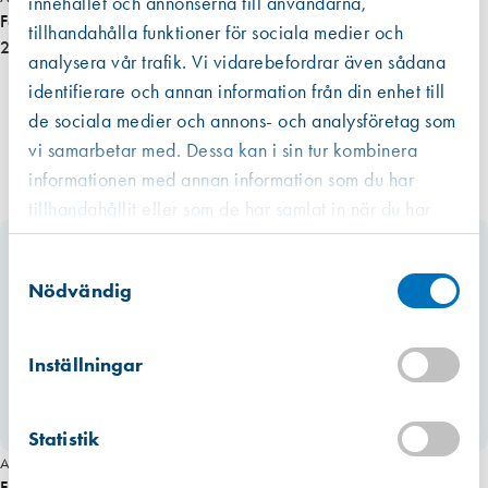
innehållet och annonserna till användarna,
a
Fönsterparaply Isolering 190 x 270 cm
tillhandahålla funktioner för sociala medier och
r
2 905,00 kr
analysera vår trafik. Vi vidarebefordrar även sådana
a
p
identifierare och annan information från din enhet till
l
de sociala medier och annons- och analysföretag som
y
vi samarbetar med. Dessa kan i sin tur kombinera
m
informationen med annan information som du har
ä
tillhandahållit eller som de har samlat in när du har
n
använt deras tjänster.
g
Västberga
Samtyckesval
Hitta hit
d
Finns i lager (1 st)
Nödvändig
Kista
Hitta hit
Inställningar
Förväntad leverans: 2026-07-22
Mullsjö (lager)
Statistik
Hitta hit
Finns i lager (1 st)
Art. nr 4093
Art. nr 5620
Fönsterparaply Litescreen 160 x
Fönsterparaply med ljusinsläpp