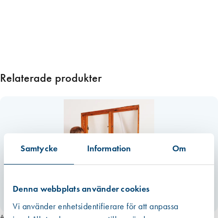
k
t
e
n
d
a
Relaterade produkter
s
t
v
ä
s
k
Samtycke
Information
Om
a
f
ö
r
Denna webbplats använder cookies
3
Vi använder enhetsidentifierare för att anpassa
p
Art. nr 3538