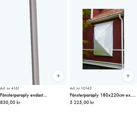
Art. nr 4161
Art. nr 10143
Fönsterparaply endast
Fönsterparaply 180x220cm ex.
Teleskopstolpe
830,00 kr
stolpe (förstärkt)
5 225,00 kr