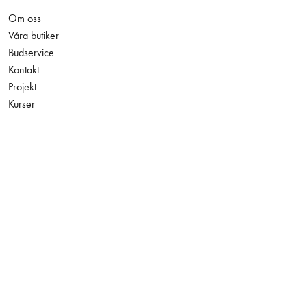
Om oss
Våra butiker
Budservice
Kontakt
Projekt
Kurser
Hållbarhet
705,00 kr
Antal
−
+
Jobba hos oss
Exkl. moms
Konto
Leverans och betalning
Tillgänglighetsredogörelse
Integritetspolicy
Facebook
Instagram
LinkedIn
YouTube
Den här webbplatsen skyddas av reCAPTCHA och Googles