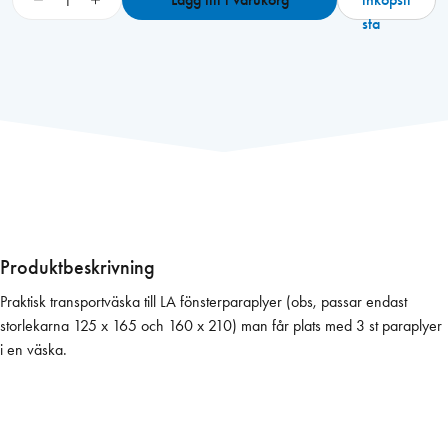
ö
sta
n
s
t
e
r
p
a
r
a
p
Produktbeskrivning
l
Praktisk transportväska till LA fönsterparaplyer (obs, passar endast
y
storlekarna 125 x 165 och 160 x 210) man får plats med 3 st paraplyer
l
i en väska.
ä
t
t
v
i