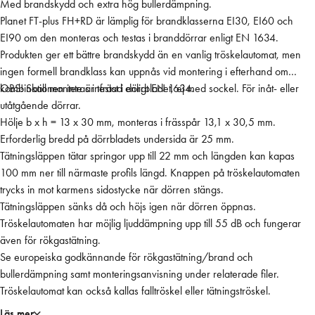
Med brandskydd och extra hög bullerdämpning.
P
Planet FT-plus FH+RD är lämplig för brandklasserna EI30, EI60 och
l
EI90 om den monteras och testas i branddörrar enligt EN 1634.
a
Produkten ger ett bättre brandskydd än en vanlig tröskelautomat, men
n
ingen formell brandklass kan uppnås vid montering i efterhand om
e
kombinationen inte är testad enligt EN 1634.
OBS! Skall monteras infräst i dörrbladet, ej med sockel. För inåt- eller
t
utåtgående dörrar.
F
Hölje b x h = 13 x 30 mm, monteras i frässpår 13,1 x 30,5 mm.
T
Erforderlig bredd på dörrbladets undersida är 25 mm.
-
Tätningsläppen tätar springor upp till 22 mm och längden kan kapas
F
100 mm ner till närmaste profils längd. Knappen på tröskelautomaten
H
trycks in mot karmens sidostycke när dörren stängs.
-
Tätningsläppen sänks då och höjs igen när dörren öppnas.
R
Tröskelautomaten har möjlig ljuddämpning upp till 55 dB och fungerar
D
även för rökgastätning.
9
Se europeiska godkännande för rökgastätning/brand och
5
bullerdämpning samt monteringsanvisning under relaterade filer.
0
Tröskelautomat kan också kallas falltröskel eller tätningströskel.
m
m
Läs mer