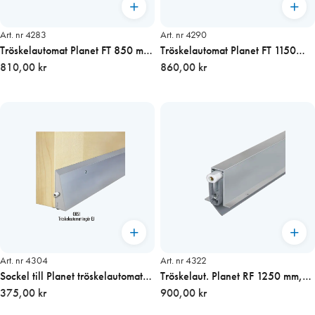
Art. nr 4283
Art. nr 4290
Tröskelautomat Planet FT 850 mm,
Tröskelautomat Planet FT 1150
48 dB
810,00 kr
mm, 48 dB
860,00 kr
Art. nr 4304
Art. nr 4322
Sockel till Planet tröskelautomat
Tröskelaut. Planet RF 1250 mm,
FT och RF 1150mm
375,00 kr
ojämna golv VÄNSTER
900,00 kr