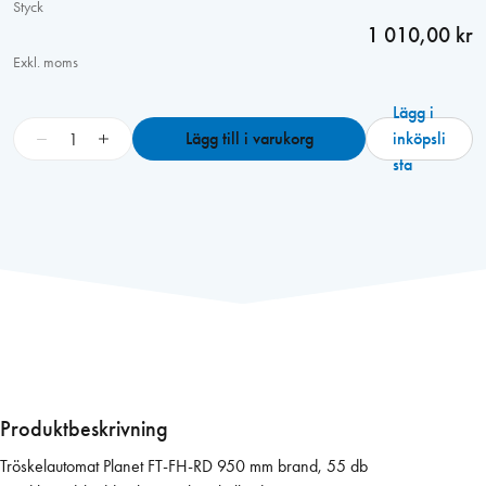
Styck
1 010,00 kr
Exkl. moms
Lägg i
T
−
+
Lägg till i varukorg
inköpsli
r
sta
ö
s
k
e
l
a
u
t
o
m
Produktbeskrivning
a
Tröskelautomat Planet FT-FH-RD 950 mm brand, 55 db
t