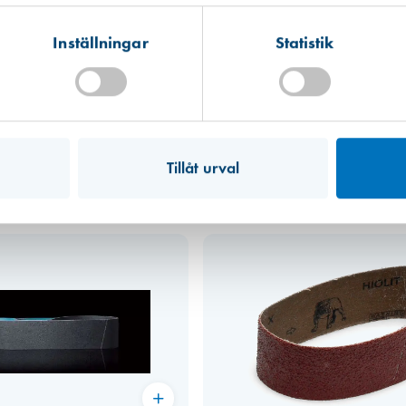
Hitta hit
Finns i lager (10 st)
Inställningar
Statistik
Mullsjö (lager)
Hitta hit
Finns i lager (5 st)
Art. nr 3776
Mirka slipband 40 x 305, K80,Bos
25,00 kr
Tillåt urval