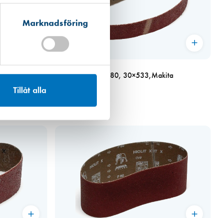
Marknadsföring
Art. nr 3770
ch Varioslip
Mirka slipband K 80, 30×533,Makita
9031(10st/fp)
Tillåt alla
202,00 kr