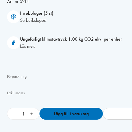
Art. nr
5214
I webblager (5 st)
Se butikslager
Ungefärligt klimatavtryck 1,00 kg CO2 ekv. per enhet
Läs mer
Förpackning
Exkl. moms
S
−
+
Lägg till i varukorg
l
i