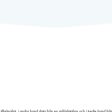
tillgängligt, i andra hand data från en miljödatabas och i tredje hand frå