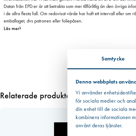
3
Datan från EPD:er är att betrakta som mer tillförlitlig än den övriga
0
i de allra flesta fall. Om redovisat värde har haft ett intervall eller om
×
emballaget, dvs patronen eller foliepåsen.
5
Läs mer
3
3
M
a
Samtycke
k
i
t
Denna webbplats använd
a
K
Vi använder enhetsidentifie
Relaterade produkter
1
för sociala medier och anal
8
din enhet till de sociala m
0
kombinera informationen med
5
använt deras tjänster.
/
f