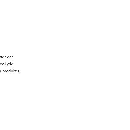
ster och
lämskydd.
h produkter.