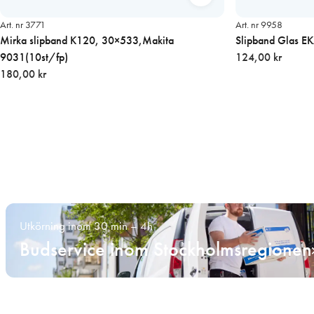
Art. nr 3771
Art. nr 9958
Mirka slipband K120, 30×533,Makita
Slipband Glas 
9031(10st/fp)
124,00 kr
180,00 kr
Utkörning inom 30 min – 4h
Budservice inom Stockholmsregionen