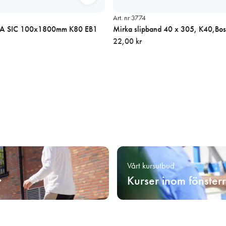
Art. nr 3774
EKA SIC 100x1800mm K80 EB1
Mirka slipband 40 x 305, K40,Bos
22,00 kr
Vårt kursutbud
Kurser inom fönster