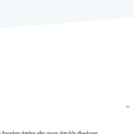
n Boverkets databas eller annan data från tillverkaren.