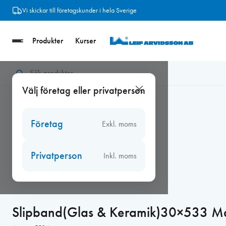
Hoppa
Vi skickar till företagskunder i hela Sverige
till
innehåll
Produkter
Kurser
Hem
/
Slip
/
Slipband
/
Slipband(Glas & Keramik)30×533 Maki
Välj företag eller privatperson
Företag
Exkl. moms
Privatperson
Inkl. moms
Slipband(Glas & Keramik)30×533 M