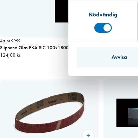
Samtyckesval
r
p
Nödvändig
m
ä
n
Art. nr 9959
g
Slipband Glas EKA SIC 100x1800mm K120 EB1
d
124,00 kr
Avvisa