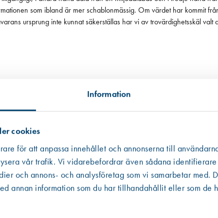
 informationen som ibland är mer schablonmässig. Om värdet har kommit fr
 råvarans ursprung inte kunnat säkerställas har vi av trovärdighetsskäl valt
Information
er cookies
rare för att anpassa innehållet och annonserna till användarna
ysera vår trafik. Vi vidarebefordrar även sådana identifierare
edier och annons- och analysföretag som vi samarbetar med. De
Västberga
Hitta hit
 annan information som du har tillhandahållit eller som de h
Finns i lager (2 st)
Kista