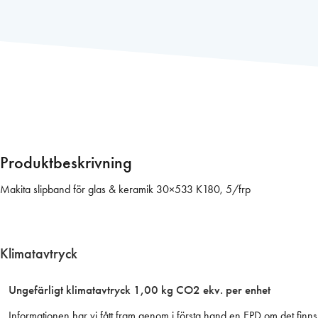
p
b
a
n
d
(
G
l
a
s
Produktbeskrivning
&
K
Makita slipband för glas & keramik 30×533 K180, 5/frp
e
r
a
Klimatavtryck
m
i
Ungefärligt klimatavtryck 1,00 kg CO2 ekv. per enhet
k
)
Informationen har vi fått fram genom i första hand en EPD om det finns 