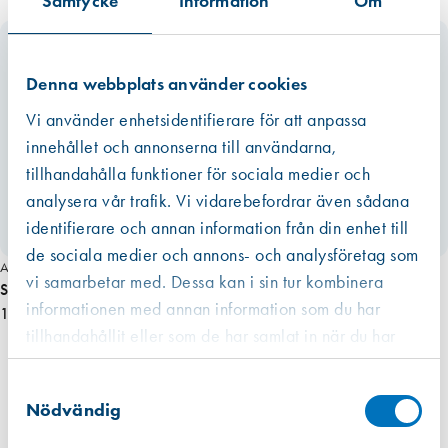
Samtycke
Information
Om
Denna webbplats använder cookies
Vi använder enhetsidentifierare för att anpassa
innehållet och annonserna till användarna,
tillhandahålla funktioner för sociala medier och
analysera vår trafik. Vi vidarebefordrar även sådana
identifierare och annan information från din enhet till
de sociala medier och annons- och analysföretag som
Art. nr 2353
vi samarbetar med. Dessa kan i sin tur kombinera
Skruv TFXH 4,5 x 25 mm,Elförz
informationen med annan information som du har
1,55 kr
tillhandahållit eller som de har samlat in när du har
använt deras tjänster.
Västberga
Samtyckesval
Hitta hit
Finns i lager (1207 st)
Nödvändig