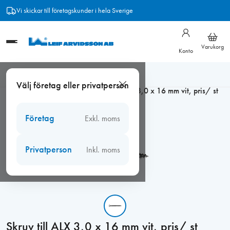
Hoppa
Vi skickar till företagskunder i hela Sverige
till
innehåll
Varukorg
Konto
Hem
/
Beslag
/
Träskruv och bleckskruv
/
Cutters förzinkad
/
Välj företag eller privatperson
Cutters förzinkad kullrig
/
Skruv till ALX 3,0 x 16 mm vit, pris/ st
Företag
Exkl. moms
Privatperson
Inkl. moms
Skruv till ALX 3,0 x 16 mm vit, pris/ st