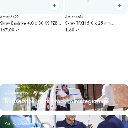
Art. nr 6422
Art. nr 4614
Skruv Essdrive 4,0 x 30 KS FZB
Skruv TFXH 5,0 x 25 mm,
200st/fp (TX20)
167,00 kr
elförzinkad
1,60 kr
Utkörning inom 30 min – 4h
Budservice inom Stockholmsregionen
Vårt kursutbud