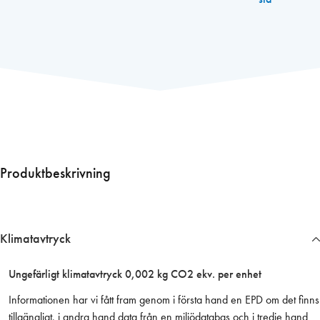
r
u
v
t
i
l
l
A
L
X
Produktbeskrivning
3
,
0
x
Klimatavtryck
1
6
Ungefärligt klimatavtryck 0,002 kg CO2 ekv. per enhet
m
Informationen har vi fått fram genom i första hand en EPD om det finns
m
tillgängligt, i andra hand data från en miljödatabas och i tredje hand
v