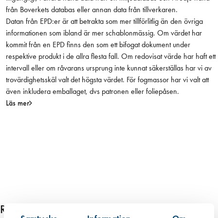
från Boverkets databas eller annan data från tillverkaren.
i
Datan från EPD:er är att betrakta som mer tillförlitlig än den övriga
t
informationen som ibland är mer schablonmässig. Om värdet har
,
kommit från en EPD finns den som ett bifogat dokument under
p
respektive produkt i de allra flesta fall. Om redovisat värde har haft ett
r
intervall eller om råvarans ursprung inte kunnat säkerställas har vi av
i
trovärdighetsskäl valt det högsta värdet. För fogmassor har vi valt att
s
även inkludera emballaget, dvs patronen eller foliepåsen.
/
Läs mer
s
t
m
ä
n
g
d
Relaterade produkter