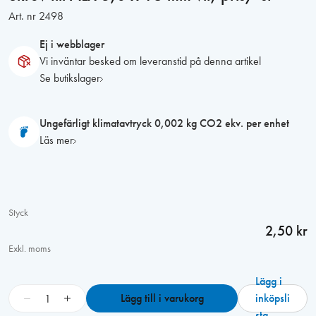
Art. nr
2498
Ej i webblager
Vi inväntar besked om leveranstid på denna artikel
Se butikslager
Ungefärligt klimatavtryck 0,002 kg CO2 ekv. per enhet
Läs mer
Styck
2,50 kr
Exkl. moms
Lägg i
S
−
+
Lägg till i varukorg
inköpsli
k
sta