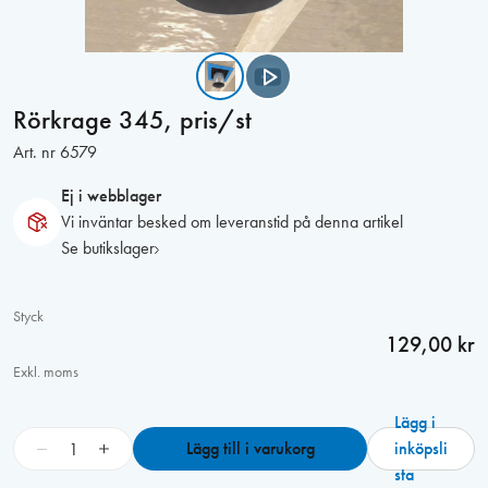
Rörkrage 345, pris/st
Art. nr
6579
Ej i webblager
Vi inväntar besked om leveranstid på denna artikel
Se butikslager
Styck
129,00 kr
Exkl. moms
Lägg i
R
−
+
Lägg till i varukorg
inköpsli
ö
sta