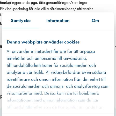
markeringar.
Energibesparande pga. täta genomföringar/samlingar
n
Flexibel packning för alla olika rördimensioner/luftkanaler
g
Lätt, snabb och säker montering
d
Samtycke
Information
Om
Kräver inga specialverktyg
Läs mer
Monteras utan att efterföljande försegling, lim, fogning m.m. behövs
Både EPDM-duk och tejp går använda i temperaturer från -40 till +100
°C
Denna webbplats använder cookies
Bilagor
Lufttäthet för spirorör 0,07 l/s per/st. vid 50 Pa
Vi använder enhetsidentifierare för att anpassa
Rörkrage 345 har markeringar som passar runda rör i intervallet
6579__Monteringsanvisning
innehållet och annonserna till användarna,
80 till 200 mm. Totalmått 345×345 mm.
6579__Produktblad
tillhandahålla funktioner för sociala medier och
6579__Systembroschyr
analysera vår trafik. Vi vidarebefordrar även sådana
identifierare och annan information från din enhet till
de sociala medier och annons- och analysföretag som
vi samarbetar med. Dessa kan i sin tur kombinera
Relaterade produkter
informationen med annan information som du har
tillhandahållit eller som de har samlat in när du har
använt deras tjänster.