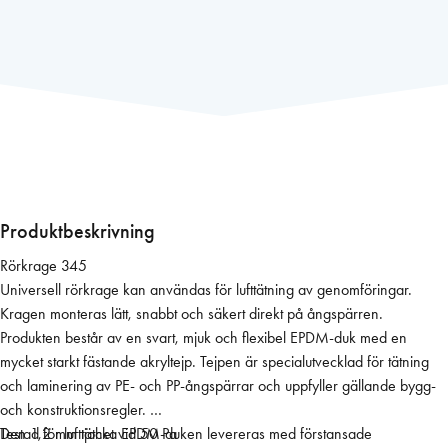
r
k
r
a
g
e
3
4
5
,
Produktbeskrivning
p
Rörkrage 345
r
Universell rörkrage kan användas för lufttätning av genomföringar.
i
Kragen monteras lätt, snabbt och säkert direkt på ångspärren.
s
Produkten består av en svart, mjuk och flexibel EPDM-duk med en
/
mycket starkt fästande akryltejp. Tejpen är specialutvecklad för tätning
s
och laminering av PE- och PP-ångspärrar och uppfyller gällande bygg-
t
och konstruktionsregler.
m
Den 1,2 mm tjocka EPDM-duken levereras med förstansade
Testad för lufttäthet vid 50 Pa
ä