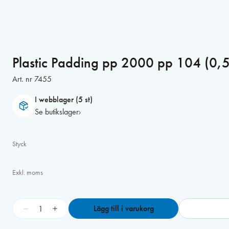
Plastic Padding pp 2000 pp 104 (0,5
Art. nr
7455
I webblager (5 st)
Se butikslager
Styck
Exkl. moms
P
−
+
Lägg till i varukorg
l
a