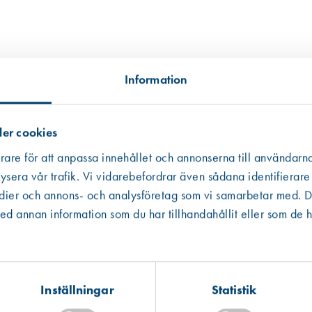
Information
er cookies
rare för att anpassa innehållet och annonserna till användarna
ysera vår trafik. Vi vidarebefordrar även sådana identifierare
edier och annons- och analysföretag som vi samarbetar med. De
Västberga
Hitta hit
 annan information som du har tillhandahållit eller som de h
Finns i lager (4 st)
Kista
Hitta hit
Finns i lager (11 st)
Inställningar
Statistik
Art. nr 5658
Mullsjö (lager)