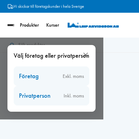
Hoppa
Vi skickar till företagskunder i hela Sverige
till
innehåll
Produkter
Kurser
Hem
/
Fogmassor, kitt
/
Trälagningsmassa
/
Plastic Padding pp 
Välj företag eller privatperson
Företag
Exkl. moms
Privatperson
Inkl. moms