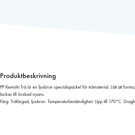
s
t
i
c
P
a
d
d
i
n
Produktbeskrivning
g
p
PP Kemiskt Trä är en ljusbrun specialspackel för trämaterial. Lätt att f
p
lackas till önskad nyans.
2
Färg: Träfärgad, ljusbrun. Temperaturbeständighet: Upp till 170°C. Draghå
0
0
0
p