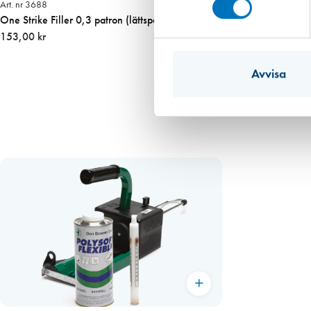
Art. nr 3688
m
One Strike Filler 0,3 patron (lättspackel)
p
153,00 kr
m
ä
Avvisa
n
g
d