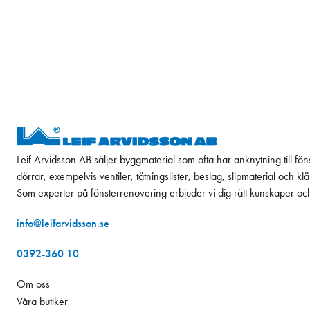
Leif Arvidsson AB säljer byggmaterial som ofta har anknytning till fön
dörrar, exempelvis ventiler, tätningslister, beslag, slipmaterial och k
Som experter på fönsterrenovering erbjuder vi dig rätt kunskaper oc
info@leifarvidsson.se
0392-360 10
Om oss
Våra butiker