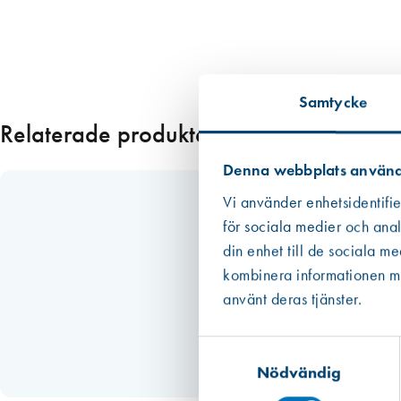
p
1
0
4
(
Samtycke
0
Relaterade produkter
,
5
Denna webbplats använd
6
l
Vi använder enhetsidentifie
i
för sociala medier och anal
t
din enhet till de sociala m
e
kombinera informationen med
r
använt deras tjänster.
)
2
Samtyckesval
-
Nödvändig
k
o