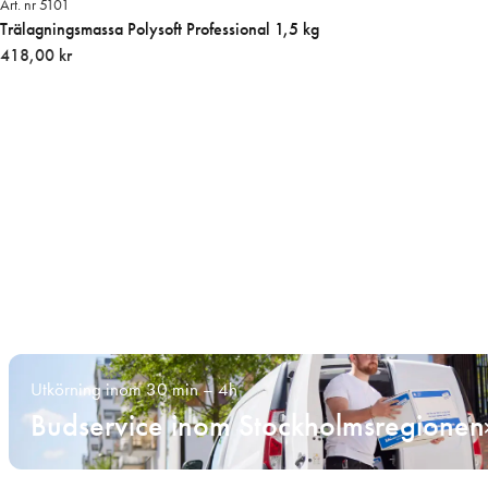
Art. nr 5101
Trälagningsmassa Polysoft Professional 1,5 kg
418,00 kr
Utkörning inom 30 min – 4h
Budservice inom Stockholmsregionen