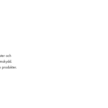
ster och
lämskydd.
h produkter.