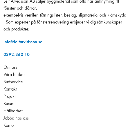
Leif Arvidsson AB säljer byggmaterial som ofta har anknytning till
fönster och dörrar,
exempelvis ventiler, tätningslister, beslag, slipmaterial och klämskydd
. Som experter på fönsterrenovering erbjuder vi dig rätt kunskaper
och produkter.
info@leifarvidsson.se
0392-360 10
Om oss
Våra butiker
Budservice
Kontakt
Projekt
Kurser
Hållbarhet
Jobba hos oss
Konto