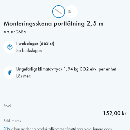
Monteringsskena porttätning 2,5 m
Art. nr
2686
I webblager (663 st)
Se butikslager
Ungefärligt klimatavtryck 1,94 kg CO2 ekv. per enhet
Läs mer
Styck
152,00 kr
Exkl. moms
Vid köp av denna produkt tillkommer frakttillägg p.g.a. längre gods