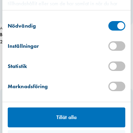
tillhandahållit eller som de har samlat in när du har
använt deras tjänster.
Västberga
Samtyckesval
Hitta hit
Slut i lager
Nödvändig
Art. nr 2691
Bälglist 120 mm, gummi,50 m/rulle, pris/m
Kista
250,00 kr
Hitta hit
Inställningar
Finns i lager (101 st)
Mullsjö (lager)
Statistik
Hitta hit
Finns i lager (663 st)
Marknadsföring
Tillåt alla