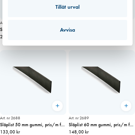
Tillåt urval
Art. nr 4996
Art. nr 2690
Släplist 14×13 mm, GRÅ
Bälglist 100 mm, gummi, 50
Avvisa
konsumentförp. 2 m
291,00 kr
m/rulle, pris/m
167,00 kr
Art. nr 2688
Art. nr 2689
Släplist 50 mm gummi, pris/m för
Släplist 60 mm gummi, pris/m för
port och dörr
133,00 kr
port och dörr
148,00 kr