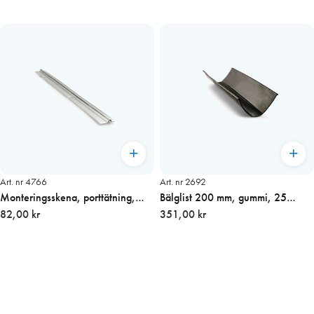
Art. nr 4766
Art. nr 2692
Monteringsskena, porttätning,
Bälglist 200 mm, gummi, 25
1,25 m
82,00 kr
m/rulle, pris/m
351,00 kr