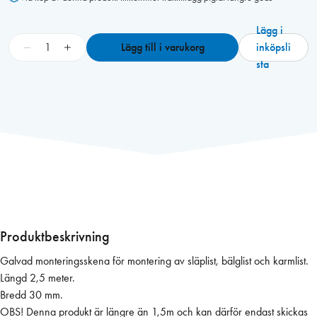
Lägg i
M
−
+
Lägg till i varukorg
inköpsli
o
sta
n
t
e
r
i
n
g
s
s
k
Produktbeskrivning
e
Galvad monteringsskena för montering av släplist, bälglist och karmlist.
n
Längd 2,5 meter.
a
Bredd 30 mm.
p
OBS! Denna produkt är längre än 1,5m och kan därför endast skickas
o