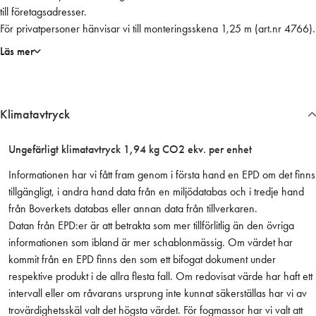
till företagsadresser.
r
För privatpersoner hänvisar vi till monteringsskena 1,25 m (art.nr 4766).
t
t
Läs mer
ä
t
n
Klimatavtryck
i
n
g
Ungefärligt klimatavtryck 1,94 kg CO2 ekv. per enhet
2
Informationen har vi fått fram genom i första hand en EPD om det finns
,
tillgängligt, i andra hand data från en miljödatabas och i tredje hand
5
från Boverkets databas eller annan data från tillverkaren.
m
Datan från EPD:er är att betrakta som mer tillförlitlig än den övriga
m
informationen som ibland är mer schablonmässig. Om värdet har
ä
kommit från en EPD finns den som ett bifogat dokument under
n
respektive produkt i de allra flesta fall. Om redovisat värde har haft ett
g
intervall eller om råvarans ursprung inte kunnat säkerställas har vi av
d
trovärdighetsskäl valt det högsta värdet. För fogmassor har vi valt att