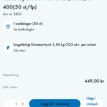
400(50 st/fp)
Art. nr
3805
I webblager (55 st)
Se butikslager
Ungefärligt klimatavtryck 2,50 kg CO2 ekv. per enhet
Läs mer
Förpackning
449,00 kr
Exkl. moms
Lägg i
M
−
+
Lägg till i varukorg
inköpsli