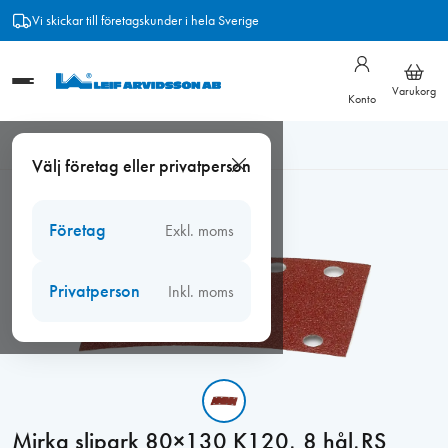
Hoppa
Vi skickar till företagskunder i hela Sverige
till
innehåll
Varukorg
Konto
Hem
/
Slip
/
Slipark
/
Mirka slipark 80×130 K120, 8 hål,RS
Välj företag eller privatperson
400(50 st/fp)
Företag
Exkl. moms
Privatperson
Inkl. moms
Mirka slipark 80×130 K120, 8 hål,RS