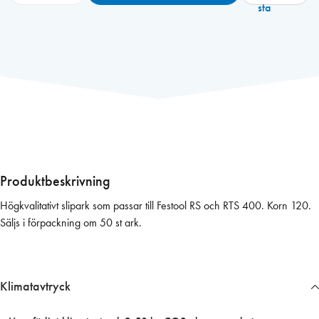
i
sta
r
k
a
s
l
i
p
a
r
k
Produktbeskrivning
8
Högkvalitativt slipark som passar till Festool RS och RTS 400. Korn 120.
0
Säljs i förpackning om 50 st ark.
×
1
3
0
Klimatavtryck
K
1