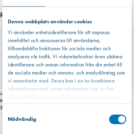
f
p
Relaterade produkter
)
Denna webbplats använder cookies
m
Vi använder enhetsidentifierare för att anpassa
ä
innehållet och annonserna till användarna,
n
tillhandahålla funktioner för sociala medier och
g
d
analysera vår trafik. Vi vidarebefordrar även sådana
identifierare och annan information från din enhet till
de sociala medier och annons- och analysföretag som
vi samarbetar med. Dessa kan i sin tur kombinera
informationen med annan information som du har
Art. nr 3801
tillhandahållit eller som de har samlat in när du har
Mirka slipark 80×130 K40, 8 hål,RS 400(50 st/fp)
använt deras tjänster.
525,00 kr
Västberga
Samtyckesval
Hitta hit
Finns i lager (66 st)
Nödvändig
Kista