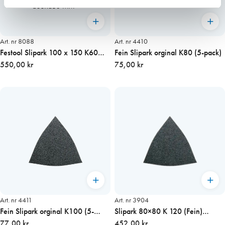
Art. nr 8088
Art. nr 4410
Festool Slipark 100 x 150 K60
Fein Slipark orginal K80 (5-pack)
(Granat) 50st/fp
550,00 kr
75,00 kr
Art. nr 4411
Art. nr 3904
Fein Slipark orginal K100 (5-
Slipark 80×80 K 120 (Fein)
pack)
77,00 kr
50st/fp
452,00 kr