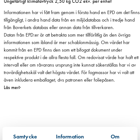
Ungefärligt klimatavtryck 2,50 kg CO2 ekv. per enhet
2
0
Informationen har vi fått fram genom i första hand en EPD om det finns
,
tillgängligt, i andra hand data från en miljödatabas och i tredje hand
8
från Boverkets databas eller annan data från tillverkaren.
h
Datan från EPD:er är att betrakta som mer tillförlitlig än den övriga
å
informationen som ibland är mer schablonmässig. Om värdet har
l
kommit från en EPD finns den som ett bifogat dokument under
,
respektive produkt i de allra flesta fall. Om redovisat värde har haft ett
R
intervall eller om råvarans ursprung inte kunnat säkerställas har vi av
S
trovärdighetsskäl valt det högsta värdet. För fogmassor har vi valt att
4
även inkludera emballaget, dvs patronen eller foliepåsen.
0
Läs mer
0
(
5
0
s
t
Samtycke
Information
Om
/