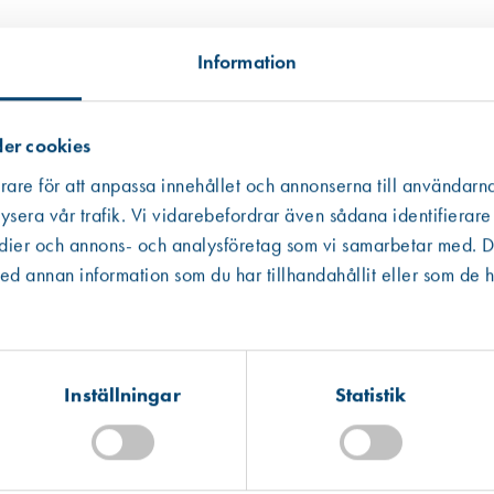
Information
er cookies
rare för att anpassa innehållet och annonserna till användarna
ysera vår trafik. Vi vidarebefordrar även sådana identifierare
edier och annons- och analysföretag som vi samarbetar med. De
Västberga
Hitta hit
 annan information som du har tillhandahållit eller som de h
Finns i lager (2 st)
Kista
Hitta hit
Förväntad leverans: 2026-07-17
Inställningar
Statistik
Mullsjö (lager)
Art. nr 1825
Hitta hit
Finns i lager (1 st)
Gjutet aluminiumgaller O 100 mm,
220,00 kr