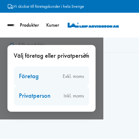
Hoppa
Vi skickar till företagskunder i hela Sverige
till
innehåll
Produkter
Kurser
Hem
/
Ventiler
/
Ventilgaller
/
Ventilationsgaller
/
Metallgaller
Välj företag eller privatperson
Företag
Exkl. moms
Privatperson
Inkl. moms