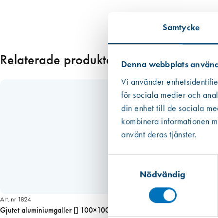
m
ä
Samtycke
n
g
Relaterade produkter
d
Denna webbplats använd
Vi använder enhetsidentifie
för sociala medier och anal
din enhet till de sociala m
kombinera informationen med
använt deras tjänster.
Samtyckesval
Nödvändig
Art. nr 1824
Gjutet aluminiumgaller [] 100×100 mm, med stos