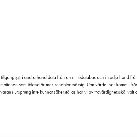
tillgängligt, i andra hand data från en miljödatabas och i tredje hand frå
 informationen som ibland är mer schablonmässig. Om värdet har kommit fr
 råvarans ursprung inte kunnat säkerställas har vi av trovärdighetsskäl valt