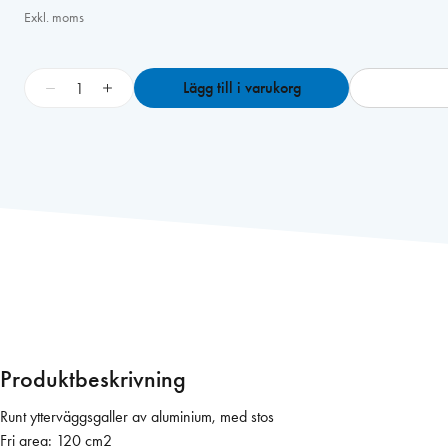
Exkl. moms
M
−
+
Lägg till i varukorg
e
t
a
l
l
g
a
l
l
e
r
a
Produktbeskrivning
l
u
Runt ytterväggsgaller av aluminium, med stos
m
Fri area: 120 cm2