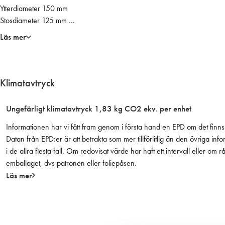
i
Ytterdiameter 150 mm
n
Stosdiameter 125 mm
i
Utan insektsnät
Läs mer
u
Passar till Fresh modulrör 118/122mm
m
O
1
Klimatavtryck
2
0
Ungefärligt klimatavtryck 1,83 kg CO2 ekv. per enhet
m
Informationen har vi fått fram genom i första hand en EPD om det finns 
m
Datan från EPD:er är att betrakta som mer tillförlitlig än den övriga
,
i de allra flesta fall. Om redovisat värde har haft ett intervall eller om
m
emballaget, dvs patronen eller foliepåsen.
e
Läs mer
d
s
t
o
s