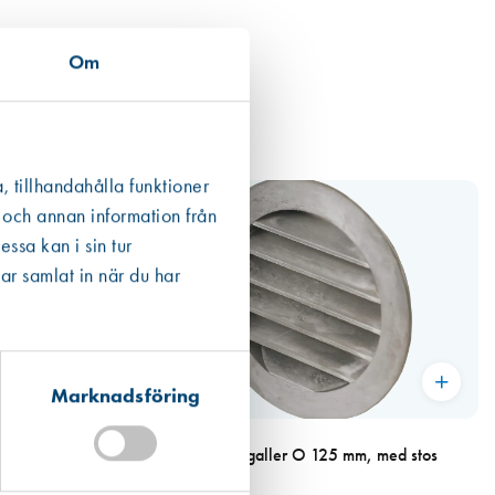
Om
, tillhandahålla funktioner
 och annan information från
ssa kan i sin tur
ar samlat in när du har
Marknadsföring
Art. nr 1826
 med stos
Gjutet aluminiumgaller O 125 mm, med stos
254,00 kr