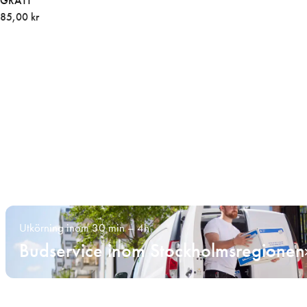
GRÅTT
85,00 kr
Utkörning inom 30 min – 4h
Budservice inom Stockholmsregionen