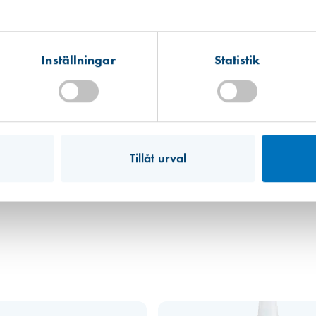
Kista
Hitta hit
Finns i lager (2 st)
Inställningar
Statistik
Mullsjö (lager)
Hitta hit
Finns i lager (16 st)
Art. nr 2919
Tillåt urval
Fogpinne av bok, 25 mm
69,00 kr