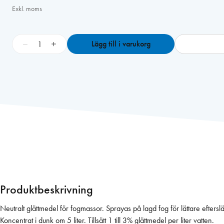
Exkl. moms
G
−
+
Lägg till i varukorg
l
ä
t
t
m
e
d
e
l
,
F
i
Produktbeskrivning
n
i
Neutralt glättmedel för fogmassor. Sprayas på lagd fog för lättare efterslä
s
Koncentrat i dunk om 5 liter. Tillsätt 1 till 3% glättmedel per liter vatten.