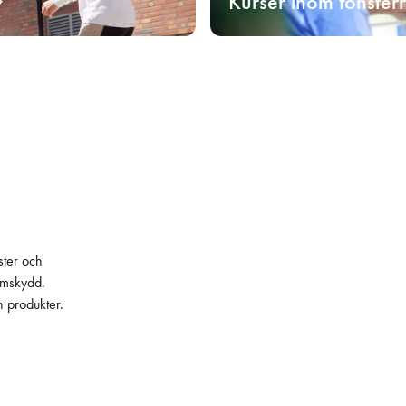
Kurser inom fönster
ster och
lämskydd.
h produkter.