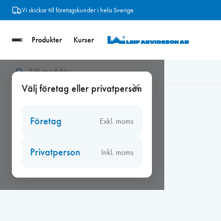
Hoppa
Vi skickar till företagskunder i hela Sverige
till
innehåll
Produkter
Kurser
Hem
/
Verktyg
/
Fogsprutor
/
Verktyg för fogning
/
Glättmedel, 
Välj företag eller privatperson
Företag
Exkl. moms
Privatperson
Inkl. moms