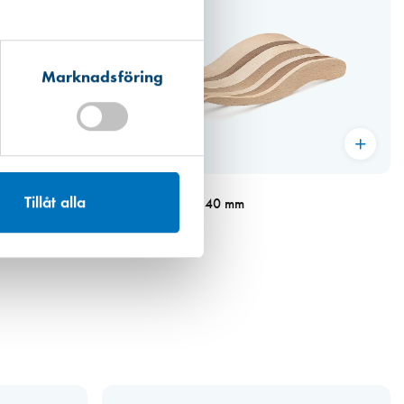
Marknadsföring
Art. nr 2922
Tillåt alla
Fogpinne av bok, 40 mm
76,00 kr