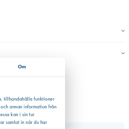
Om
n Boverkets databas eller annan data från tillverkaren.
ån en EPD finns den som ett bifogat dokument under respektive produkt
 det högsta värdet. För fogmassor har vi valt att även inkludera
, tillhandahålla funktioner
 och annan information från
ssa kan i sin tur
ar samlat in när du har