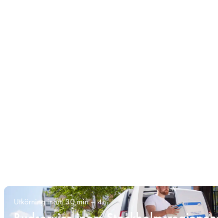
Utkörning inom 30 min – 4h
Budservice inom Stockholmsregionen