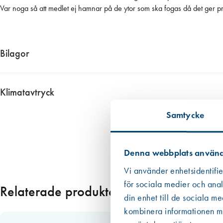
h
Var noga så att medlet ej hamnar på de ytor som ska fogas då det ger p
e
r
d
Bilagor
u
n
6691__Produktblad
k
6691__Sakerhetsdatablad
Klimatavtryck
5
l
Ungefärligt klimatavtryck 5,00 kg CO2 ekv. per enhet
Samtycke
i
Informationen har vi fått fram genom i första hand en EPD om det finns 
t
Datan från EPD:er är att betrakta som mer tillförlitlig än den övriga
e
i de allra flesta fall. Om redovisat värde har haft ett intervall eller om
r
Denna webbplats använd
emballaget, dvs patronen eller foliepåsen.
m
Vi använder enhetsidentifie
Läs mer
ä
för sociala medier och anal
n
Relaterade produkter
din enhet till de sociala m
g
kombinera informationen med
d