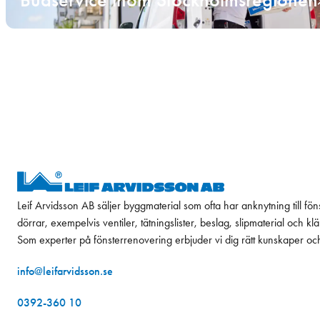
Leif Arvidsson AB säljer byggmaterial som ofta har anknytning till fön
dörrar, exempelvis ventiler, tätningslister, beslag, slipmaterial och k
Som experter på fönsterrenovering erbjuder vi dig rätt kunskaper oc
info@leifarvidsson.se
0392-360 10