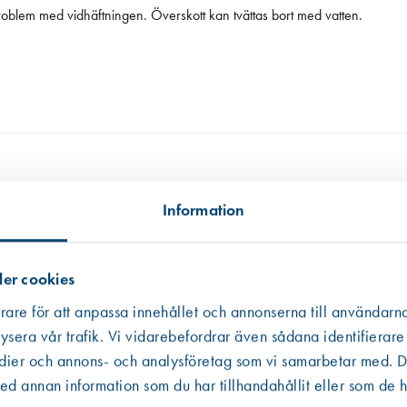
roblem med vidhäftningen. Överskott kan tvättas bort med vatten.
Information
tillgängligt, i andra hand data från en miljödatabas och i tredje hand frå
 informationen som ibland är mer schablonmässig. Om värdet har kommit fr
 råvarans ursprung inte kunnat säkerställas har vi av trovärdighetsskäl valt
er cookies
rare för att anpassa innehållet och annonserna till användarna
ysera vår trafik. Vi vidarebefordrar även sådana identifierare
edier och annons- och analysföretag som vi samarbetar med. De
Västberga
Hitta hit
 annan information som du har tillhandahållit eller som de h
Slut i lager