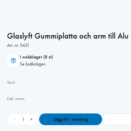
Glaslyft Gummiplatta och arm till Alu
Art. nr
5451
I webblager (8 st)
Se butikslager
Styck
Exkl. moms
G
−
+
Lägg till i varukorg
l
a