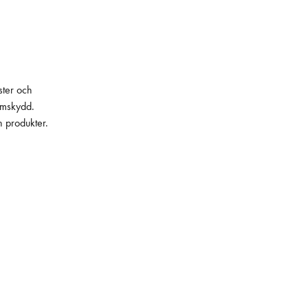
ster och
lämskydd.
h produkter.