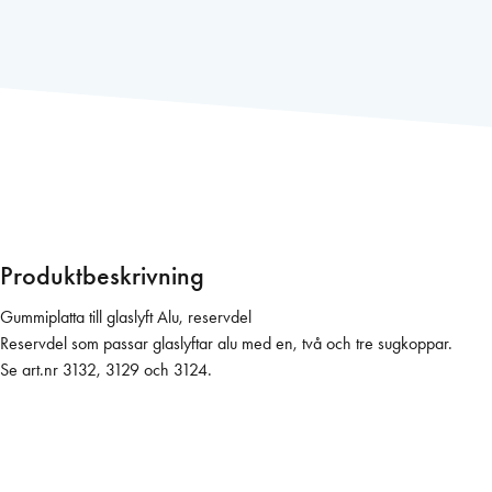
s
l
y
f
t
G
u
m
m
i
Produktbeskrivning
p
l
Gummiplatta till glaslyft Alu, reservdel
a
Reservdel som passar glaslyftar alu med en, två och tre sugkoppar.
t
Se art.nr 3132, 3129 och 3124.
t
a
o
c