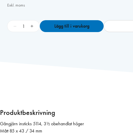
Exkl. moms
G
−
+
Lägg till i varukorg
å
n
g
j
ä
r
n
i
n
s
t
i
Produktbeskrivning
c
k
Gångjärn insticks 5114, 3½ obehandlat höger
s
Mått 85 x 43 / 34 mm