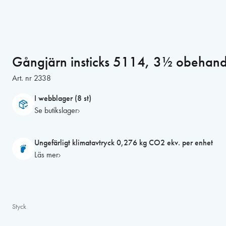
Gångjärn insticks 5114, 3½ obehand
Art. nr
2338
I webblager (8 st)
Se butikslager
Ungefärligt klimatavtryck 0,276 kg CO2 ekv. per enhet
Läs mer
Styck