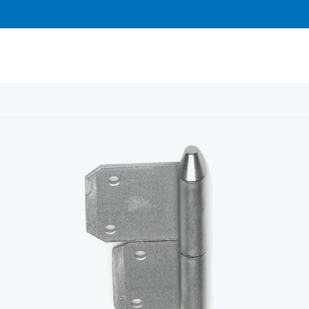
 insticks 5114, 3½ obehandlat höger