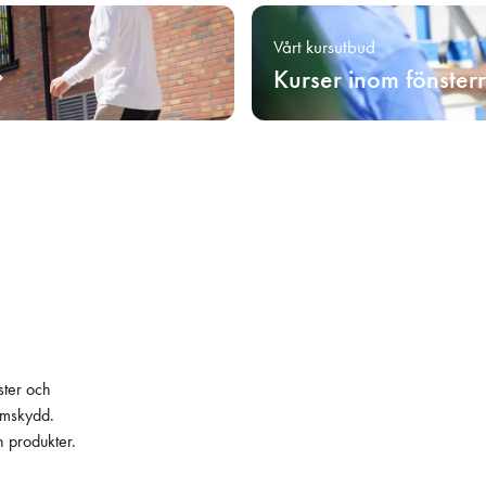
Vårt kursutbud
Kurser inom fönster
ster och
lämskydd.
h produkter.