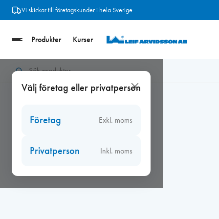
Hoppa
Vi skickar till företagskunder i hela Sverige
till
innehåll
Produkter
Kurser
Hem
/
Beslag
/
Kulturbeslag
/
Kulturbeslag gångjärn
/
Gångjärn
Välj företag eller privatperson
Företag
Exkl. moms
Privatperson
Inkl. moms