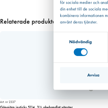
för sociala medier och anal
g
din enhet till de sociala m
e
kombinera informationen med
r
Relaterade produkter
använt deras tjänster.
m
ä
Samtyckesval
n
g
Nödvändig
d
Avvisa
Art. nr 2337
Gångjärn insticks 5114, 3½ obehandlat vänster