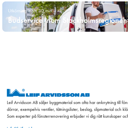
Utkörning inom 30 min – 4h
Budservice inom Stockholmsregionen
Leif Arvidsson AB säljer byggmaterial som ofta har anknytning till fön
dörrar, exempelvis ventiler, tätningslister, beslag, slipmaterial och k
Som experter på fönsterrenovering erbjuder vi dig rätt kunskaper oc