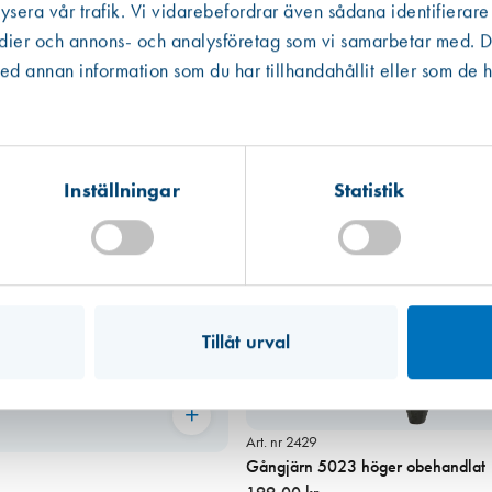
ysera vår trafik. Vi vidarebefordrar även sådana identifierare
edier och annons- och analysföretag som vi samarbetar med. De
Västberga
Hitta hit
 annan information som du har tillhandahållit eller som de h
Finns i lager (11 st)
Kista
Hitta hit
Finns i lager (3 st)
Inställningar
Statistik
Mullsjö (lager)
Hitta hit
Finns i lager (8 st)
Tillåt urval
Art. nr 2429
Gångjärn 5023 höger obehandlat