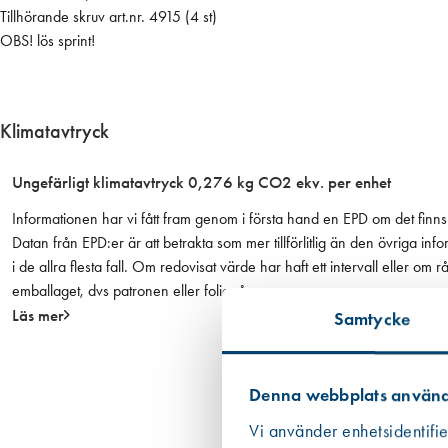
5
Tillhörande skruv art.nr. 4915 (4 st)
1
OBS! lös sprint!
1
4
,
Klimatavtryck
3
½
Ungefärligt klimatavtryck 0,276 kg CO2 ekv. per enhet
o
b
Informationen har vi fått fram genom i första hand en EPD om det finns 
e
Datan från EPD:er är att betrakta som mer tillförlitlig än den övriga
h
i de allra flesta fall. Om redovisat värde har haft ett intervall eller om
a
emballaget, dvs patronen eller foliepåsen.
n
Läs mer
Samtycke
d
l
a
Denna webbplats använd
t
h
Vi använder enhetsidentifie
ö