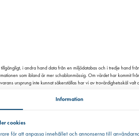
tillgängligt, i andra hand data från en miljödatabas och i tredje hand frå
 informationen som ibland är mer schablonmässig. Om värdet har kommit fr
 råvarans ursprung inte kunnat säkerställas har vi av trovärdighetsskäl valt
Information
er cookies
rare för att anpassa innehållet och annonserna till användarna