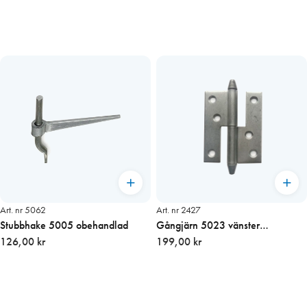
Art. nr 5062
Art. nr 2427
Stubbhake 5005 obehandlad
Gångjärn 5023 vänster
126,00 kr
obehandlat
199,00 kr