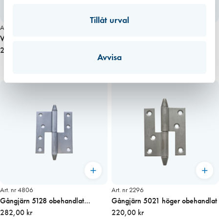
Tillåt urval
Art. nr 2332
Art. nr 2305
Vinkelgångjärn 5004 hö övre /
Gångjärn innanfönster 5031
vä nedre obehandlat
214,00 kr
obehandlat, lös sprint
46,00 kr
Avvisa
Art. nr 4806
Art. nr 2296
Gångjärn 5128 obehandlat
Gångjärn 5021 höger obehandlat
Vänster
282,00 kr
220,00 kr