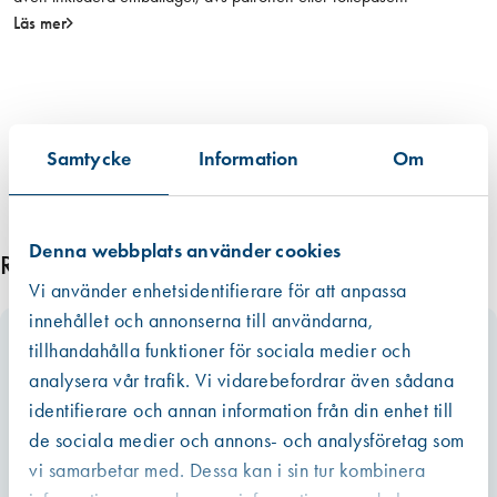
d
Läs mer
k
u
l
l
a
Samtycke
Information
Om
g
e
r
Denna webbplats använder cookies
m
Relaterade produkter
ä
Vi använder enhetsidentifierare för att anpassa
n
innehållet och annonserna till användarna,
g
tillhandahålla funktioner för sociala medier och
d
analysera vår trafik. Vi vidarebefordrar även sådana
identifierare och annan information från din enhet till
de sociala medier och annons- och analysföretag som
vi samarbetar med. Dessa kan i sin tur kombinera