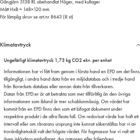
Gångjärn 5138 RL obehandlat Höger, med kullager
L
Mått HxB = 148×120 mm
o
För lämplig skruv se art.nr 8643 (8 st)
b
e
h
a
Klimatavtryck
n
d
Ungefärligt klimatavtryck 1,73 kg CO2 ekv. per enhet
l
a
Informationen har vi fått fram genom i första hand en EPD om det finns
t
tillgängligt, i andra hand data från en miljödatabas och i tredje hand
H
från Boverkets databas eller annan data från tillverkaren.
ö
Datan från EPD:er är att betrakta som mer tillförlitlig än den övriga
g
informationen som ibland är mer schablonmässig. Om värdet har
e
kommit från en EPD finns den som ett bifogat dokument under
r
respektive produkt i de allra flesta fall. Om redovisat värde har haft ett
,
intervall eller om råvarans ursprung inte kunnat säkerställas har vi av
m
trovärdighetsskäl valt det högsta värdet. För fogmassor har vi valt att
e
även inkludera emballaget, dvs patronen eller foliepåsen.