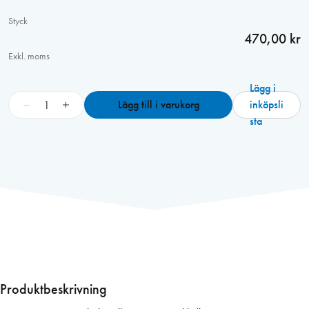
Styck
470,00 kr
Exkl. moms
Lägg i
G
−
+
Lägg till i varukorg
inköpsli
å
sta
n
g
j
ä
r
n
5
1
3
8
Produktbeskrivning
R