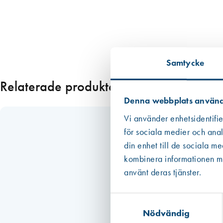
z
i
n
k
a
Samtycke
t
h
Relaterade produkter
ö
g
Denna webbplats använd
e
Vi använder enhetsidentifie
r
för sociala medier och anal
m
din enhet till de sociala m
ä
kombinera informationen med
n
g
använt deras tjänster.
d
Samtyckesval
Nödvändig