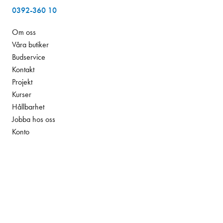
0392-360 10
Om oss
Våra butiker
Budservice
Kontakt
Projekt
Kurser
Hållbarhet
Jobba hos oss
Konto
Leverans och betalning
84,00 kr
Tillgänglighetsredogörelse
Exkl. moms
Integritetspolicy
Facebook
Instagram
LinkedIn
YouTube