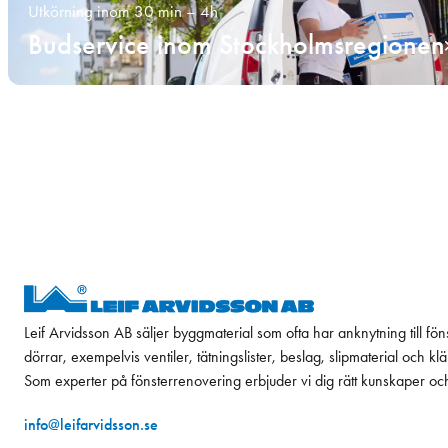
Utkörning inom 30 min – 4h
Budservice inom Stockholmsregionen
Leif Arvidsson AB säljer byggmaterial som ofta har anknytning till fön
dörrar, exempelvis ventiler, tätningslister, beslag, slipmaterial och k
Som experter på fönsterrenovering erbjuder vi dig rätt kunskaper oc
info@leifarvidsson.se