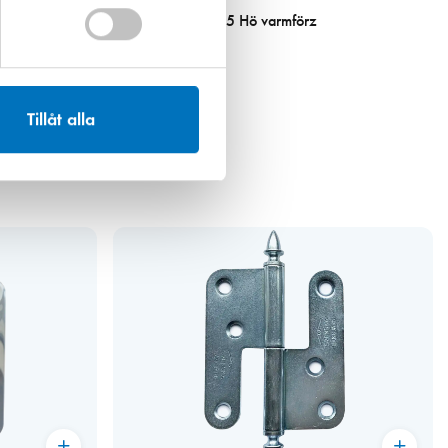
ster
Gångjärn 1222-85 Hö varmförz
68,00 kr
Tillåt alla