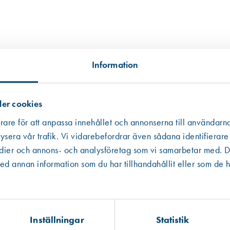
Information
er cookies
rare för att anpassa innehållet och annonserna till användarna
Utgående
ysera vår trafik. Vi vidarebefordrar även sådana identifierare
edier och annons- och analysföretag som vi samarbetar med. De
Västberga
Hitta hit
 annan information som du har tillhandahållit eller som de h
Slut i lager
Kista
Hitta hit
Finns i lager (2 st)
Inställningar
Statistik
Art. nr 2386