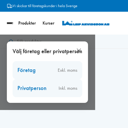
Hoppa
Vi skickar till företagskunder i hela Sverige
till
innehåll
Produkter
Kurser
Hem
/
Beslag
/
Fönsterbeslag
/
Gångjärn
/
Gångjärn 1223-85 
Välj företag eller privatperson
Företag
Exkl. moms
Privatperson
Inkl. moms