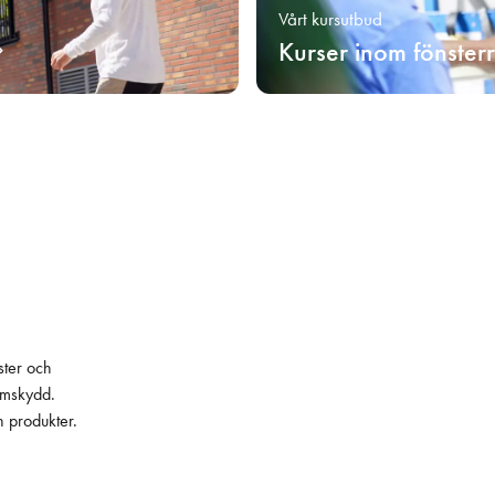
Vårt kursutbud
Kurser inom fönster
ster och
lämskydd.
h produkter.