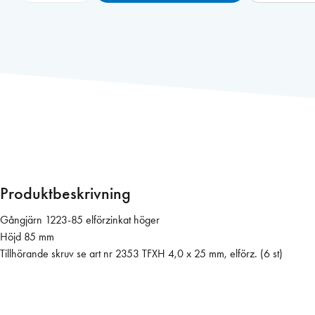
n
g
j
ä
r
n
1
2
2
3
-
Produktbeskrivning
8
5
Gångjärn 1223-85 elförzinkat höger
e
Höjd 85 mm
l
Tillhörande skruv se art nr 2353 TFXH 4,0 x 25 mm, elförz. (6 st)
f
ö
r