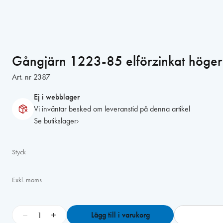
Gångjärn 1223-85 elförzinkat höger
Art. nr
2387
Ej i webblager
Vi inväntar besked om leveranstid på denna artikel
Se butikslager
Styck
Exkl. moms
G
−
+
Lägg till i varukorg
å