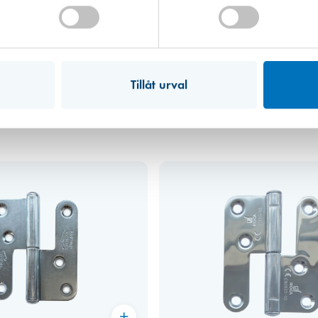
Mullsjö (lager)
Hitta hit
Gångjärn 1223-85 elförzinkat vän
Förväntad leverans: 2026-08-14
84,00 kr
Tillåt urval