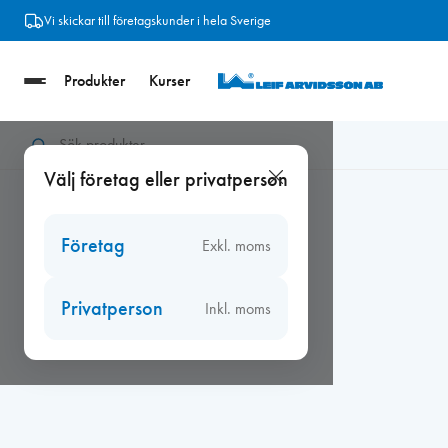
Hoppa
Vi skickar till företagskunder i hela Sverige
till
innehåll
Produkter
Kurser
Hem
/
Fresh TL80DE dBr Endast rör 500mm,
Välj företag eller privatperson
Företag
Exkl. moms
Privatperson
Inkl. moms