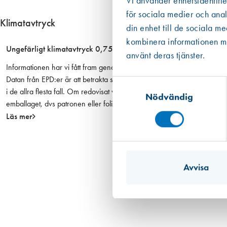
Vi använder enhetsidentifie
t
r
för sociala medier och anal
Klimatavtryck
ö
din enhet till de sociala m
r
kombinera informationen med
Ungefärligt klimatavtryck 0,75 kg CO2 ekv. per enhet
5
använt deras tjänster.
0
Informationen har vi fått fram genom i första hand en EPD om det finns 
0
Datan från EPD:er är att betrakta som mer tillförlitlig än den övriga
Samtyckesval
m
i de allra flesta fall. Om redovisat värde har haft ett intervall eller om
Nödvändig
m
emballaget, dvs patronen eller foliepåsen.
,
Läs mer
m
ä
n
g
Avvisa
d