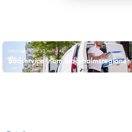
Utkörning inom 30 min – 4h
Budservice inom Stockholmsregionen