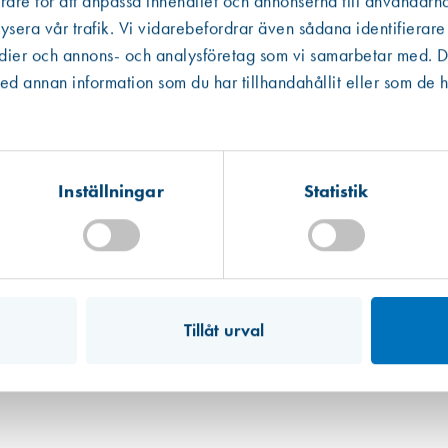
rare för att anpassa innehållet och annonserna till användarna
ysera vår trafik. Vi vidarebefordrar även sådana identifierare
edier och annons- och analysföretag som vi samarbetar med. De
Västberga
Hitta hit
 annan information som du har tillhandahållit eller som de h
Slut i lager
tillgängligt, i andra hand data från en miljödatabas och i tredje hand frå
Kista
Hitta hit
 informationen som ibland är mer schablonmässig. Om värdet har kommit fr
Förväntad leverans: 2026-07-10
 råvarans ursprung inte kunnat säkerställas har vi av trovärdighetsskäl valt
Inställningar
Statistik
Mullsjö (lager)
Hitta hit
Finns i lager (8 st)
Tillåt urval