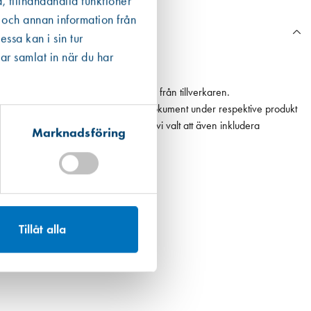
, tillhandahålla funktioner
 och annan information från
ssa kan i sin tur
ar samlat in när du har
n Boverkets databas eller annan data från tillverkaren.
ån en EPD finns den som ett bifogat dokument under respektive produkt
 det högsta värdet. För fogmassor har vi valt att även inkludera
Marknadsföring
Tillåt alla