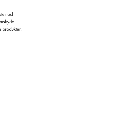
ster och
lämskydd.
h produkter.