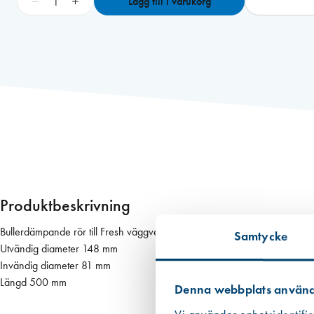
−
+
Lägg till i varukorg
r
e
s
h
T
L
8
0
D
E
d
B
Produktbeskrivning
r
E
Bullerdämpande rör till Fresh väggventil TL80DE dBr
Samtycke
n
Utvändig diameter 148 mm
d
Invändig diameter 81 mm
a
Längd 500 mm
Denna webbplats använd
s