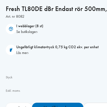
Fresh TL80DE dBr Endast rör 500mm
Art. nr
8082
I webblager (8 st)
Se butikslager
Ungefärligt klimatavtryck 0,75 kg CO2 ekv. per enhet
Läs mer
Styck
Exkl. moms
F