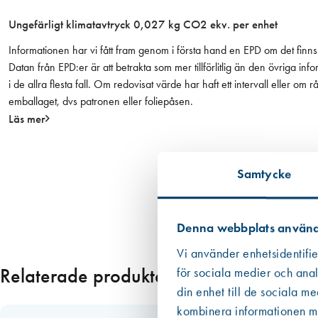
v
Ungefärligt klimatavtryck 0,027 kg CO2 ekv. per enhet
i
t
Informationen har vi fått fram genom i första hand en EPD om det finns 
p
Datan från EPD:er är att betrakta som mer tillförlitlig än den övriga
l
i de allra flesta fall. Om redovisat värde har haft ett intervall eller om
a
emballaget, dvs patronen eller foliepåsen.
s
Läs mer
t
m
ä
Samtycke
n
g
d
Denna webbplats använd
Vi använder enhetsidentifie
Relaterade produkter
för sociala medier och anal
din enhet till de sociala m
kombinera informationen med