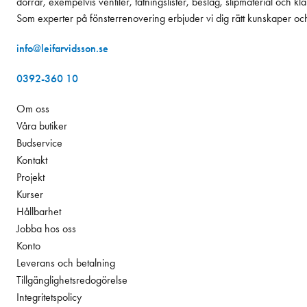
dörrar, exempelvis ventiler, tätningslister, beslag, slipmaterial och k
Som experter på fönsterrenovering erbjuder vi dig rätt kunskaper oc
info@leifarvidsson.se
0392-360 10
Om oss
Våra butiker
Budservice
Kontakt
Projekt
Kurser
Hållbarhet
Jobba hos oss
Konto
Leverans och betalning
Tillgänglighetsredogörelse
Integritetspolicy