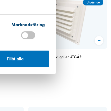
Utgående
Marknadsföring
Art. nr 8704
″
Fresh TL80F dB utv. galler UTGÅR
Tillåt alla
231,00 kr