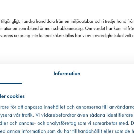
tillgängligt, i andra hand data från en miljödatabas och i tredje hand frå
 informationen som ibland är mer schablonmässig. Om värdet har kommit fr
 råvarans ursprung inte kunnat säkerställas har vi av trovärdighetsskäl valt
Information
er cookies
rare för att anpassa innehållet och annonserna till användarna
ysera vår trafik. Vi vidarebefordrar även sådana identifierare
edier och annons- och analysföretag som vi samarbetar med. De
Västberga
Hitta hit
 annan information som du har tillhandahållit eller som de h
Finns i lager (5 st)