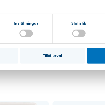
Kista
Hitta hit
Finns i lager (3 st)
Inställningar
Statistik
Mullsjö (lager)
Hitta hit
Finns i lager (16 st)
Art. nr 1465
Flexi Tallriksv.[] med [] ram 043-5
Tillåt urval
69,00 kr