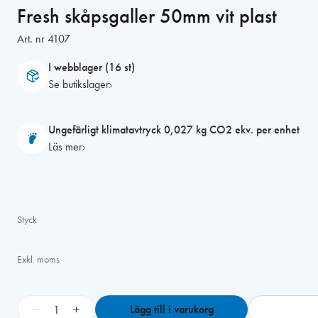
Fresh skåpsgaller 50mm vit plast
Art. nr
4107
I webblager (16 st)
Se butikslager
Ungefärligt klimatavtryck 0,027 kg CO2 ekv. per enhet
Läs mer
Styck
Exkl. moms
F
−
+
Lägg till i varukorg