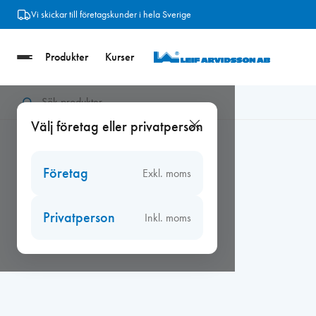
Hoppa
Vi skickar till företagskunder i hela Sverige
till
innehåll
Produkter
Kurser
Hem
/
Ventiler
/
Fresh väggventiler
/
Fresh ytterväggsgaller
/
F
Välj företag eller privatperson
Företag
Exkl. moms
Privatperson
Inkl. moms