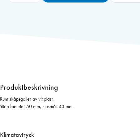
r
e
s
h
s
k
å
p
s
g
a
l
Produktbeskrivning
l
e
Runt skåpsgaller av vit plast.
r
Ytterdiameter 50 mm, stosmått 43 mm.
5
0
m
Klimatavtryck
m