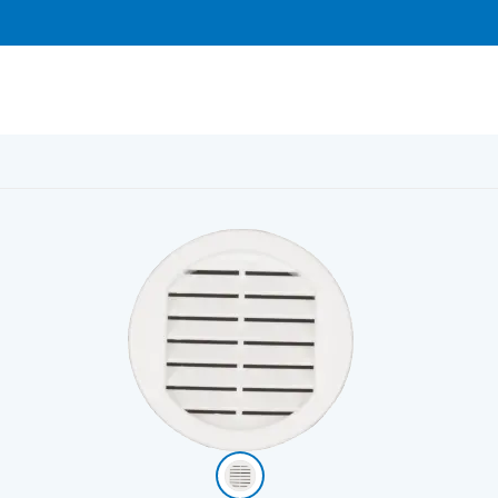
resh skåpsgaller 50mm vit plast