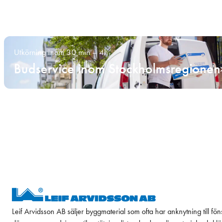
Utkörning inom 30 min – 4h
Budservice inom Stockholmsregionen
Leif Arvidsson AB säljer byggmaterial som ofta har anknytning till fön