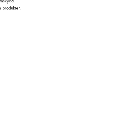
lämskydd.
h produkter.