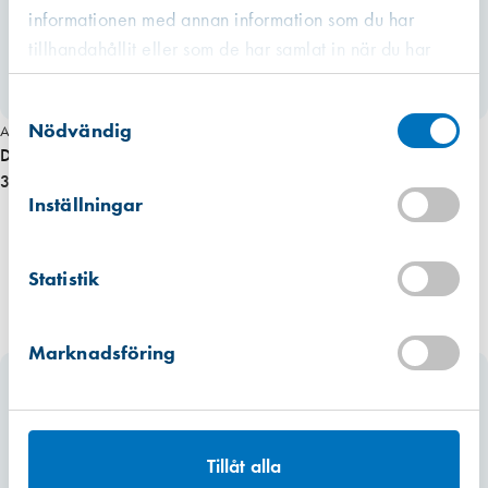
informationen med annan information som du har
tillhandahållit eller som de har samlat in när du har
använt deras tjänster.
Västberga
Samtyckesval
Hitta hit
Finns i lager (69 st)
Nödvändig
Art. nr 7319
Dörrstopp 7470 krom 110 mm, UTGÅR!
30,00 kr
Kista
Hitta hit
Inställningar
Finns i lager (11 st)
Mullsjö (lager)
Statistik
Hitta hit
Finns i lager (18 st)
Marknadsföring
Tillåt alla