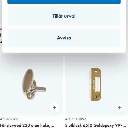
Tillåt urval
Art. nr 8134
Art. nr 2209
HABO Cylinder Oval 65537
Handtag 4201 110 x 28 Alum.
Avvisa
Krom 3st Nycklar (1-pack)
475,00 kr
71,00 kr
Art. nr 2166
Art. nr 10852
Fönstervred 230 utan hake,
Slutbleck 6510 Guldepoxy 99×30