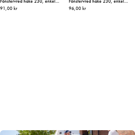
Fönstervred hake 230, enkel
Fönstervred hake 230, enkel
15mm, pris/st
91,00 kr
28mm, pris/st
96,00 kr