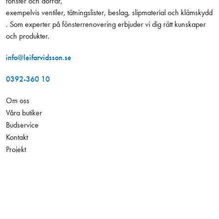
fönster och dörrar,
exempelvis ventiler, tätningslister, beslag, slipmaterial och klämskydd
. Som experter på fönsterrenovering erbjuder vi dig rätt kunskaper
och produkter.
info@leifarvidsson.se
0392-360 10
Om oss
Våra butiker
Budservice
Kontakt
Projekt
Kurser
173,00 kr
Antal
−
+
Hållbarhet
Exkl. moms
Jobba hos oss
Konto
Leverans och betalning