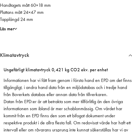
Handtagets mått 60×18 mm
c
Plattans mått 24×47 mm
k
Tapplängd 24 mm
e
l
Läs mer
m
ä
n
Klimatavtryck
g
d
Ungefärligt klimatavtryck 0,421 kg CO2 ekv. per enhet
Informationen har vi fått fram genom i första hand en EPD om det finns
tillgängligt, i andra hand data från en miljödatabas och i tredje hand
från Boverkets databas eller annan data från tillverkaren.
Datan från EPD:er är att betrakta som mer tillförlitlig än den övriga
informationen som ibland är mer schablonmässig. Om värdet har
kommit från en EPD finns den som ett bifogat dokument under
respektive produkt i de allra flesta fall. Om redovisat värde har haft ett
intervall eller om råvarans ursprung inte kunnat säkerställas har vi av