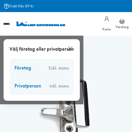
Hoppa
Frakt från 89 kr
till
innehåll
Varukorg
Konto
Hem
/
Beslag
/
Fönsterbeslag
/
Fönstervred, hakar
/
Välj företag eller privatperson
Fönstervred 250 nickel
Företag
Exkl. moms
Privatperson
Inkl. moms