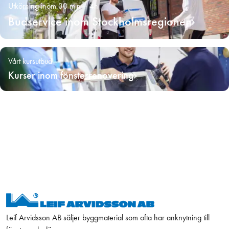
Utkörning inom 30 min – 4h
Budservice inom Stockholmsregionen
Vårt kursutbud
Kurser inom fönsterrenovering
Leif Arvidsson AB säljer byggmaterial som ofta har anknytning till