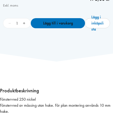
Exkl. moms
Lägg i
F
−
+
Lägg till i varukorg
inköpsli
ö
sta
n
s
t
e
r
v
r
e
d
2
Produktbeskrivning
5
Fönstervred 250 nickel
0
Fönstervred av mässing utan hake. För plan montering används 10 mm
n
hake.
i