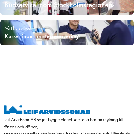
Budservice inom Stockholmsregionen
Vårt kursutbud
Kurser inom fönsterrenovering
Leif Arvidsson AB säljer byggmaterial som ofta har anknytning till
fönster och dörrar,
exempelvis ventiler, tätningslister, beslag, slipmaterial och klämskydd