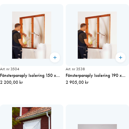
Art. nr 3504
Art. nr 3538
Fönsterparaply Isolering 150 x
Fönsterparaply Isolering 190 x
180 cm
2 200,00 kr
270 cm
2 905,00 kr