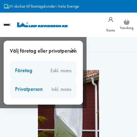
Hoppa
Vi skickar till företagskunder i hela Sverige
till
innehåll
Varukorg
Konto
Hem
/
Byggavskärmning
/
Fönsterparaply
/
Fönsterparaply
Välj företag eller privatperson
180x220cm ex. stolpe (förstärkt)
Företag
Exkl. moms
Privatperson
Inkl. moms