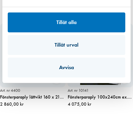
Tillåt alla
Tillåt urval
Avvisa
Art. nr 4400
Art. nr 10141
Fönsterparaply lättvikt 160 x 210
Fönsterparaply 100x240cm ex.
cm
2 860,00 kr
stolpe (förstärkt)
4 075,00 kr