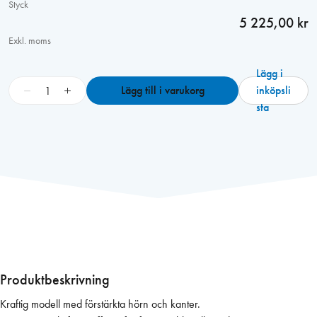
Styck
5 225,00 kr
Exkl. moms
Lägg i
F
−
+
Lägg till i varukorg
inköpsli
ö
sta
n
s
t
e
r
p
a
r
a
p
Produktbeskrivning
l
Kraftig modell med förstärkta hörn och kanter.
y