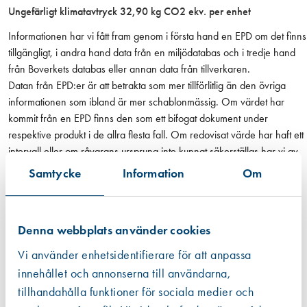
f
Ungefärligt klimatavtryck 32,90 kg CO2 ekv. per enhet
ö
Informationen har vi fått fram genom i första hand en EPD om det finns
r
tillgängligt, i andra hand data från en miljödatabas och i tredje hand
s
från Boverkets databas eller annan data från tillverkaren.
t
Datan från EPD:er är att betrakta som mer tillförlitlig än den övriga
ä
informationen som ibland är mer schablonmässig. Om värdet har
r
kommit från en EPD finns den som ett bifogat dokument under
k
respektive produkt i de allra flesta fall. Om redovisat värde har haft ett
t
intervall eller om råvarans ursprung inte kunnat säkerställas har vi av
)
trovärdighetsskäl valt det högsta värdet. För fogmassor har vi valt att
Samtycke
Information
Om
m
även inkludera emballaget, dvs patronen eller foliepåsen.
ä
Läs mer
n
g
Denna webbplats använder cookies
d
Vi använder enhetsidentifierare för att anpassa
innehållet och annonserna till användarna,
tillhandahålla funktioner för sociala medier och