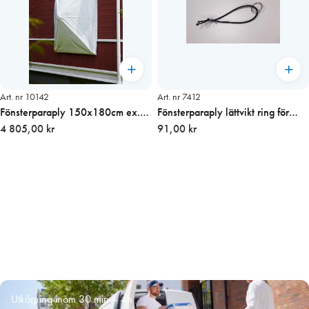
Art. nr 10142
Art. nr 7412
Fönsterparaply 150x180cm ex.
Fönsterparaply lättvikt ring för
stolpe (förstärkt)
4 805,00 kr
infästning
91,00 kr
Utkörning inom 30 min – 4h