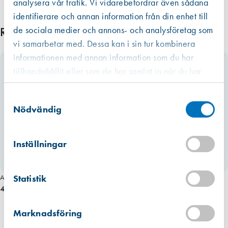
analysera vår trafik. Vi vidarebefordrar även sådana
identifierare och annan information från din enhet till
de sociala medier och annons- och analysföretag som
Relaterade produkter
vi samarbetar med. Dessa kan i sin tur kombinera
informationen med annan information som du har
tillhandahållit eller som de har samlat in när du har
använt deras tjänster.
Västberga
Samtyckesval
Hitta hit
Slut i lager
Nödvändig
Kista
Hitta hit
Inställningar
Förväntad leverans: 2026-08-07
Mullsjö (lager)
Statistik
Art. nr 6194
Hitta hit
Finns i lager (10 st)
4 585,00 kr
Marknadsföring