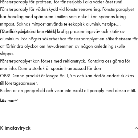
Fönsterparaply för proffsen, för fönsterjobb i alla väder året runt!
1
Fönsterparaply för väderskydd vid fönsterrenovering. Fönsterparaplyet
8
har handtag med spännrem i mitten som enkelt kan spännas kring
0
mittpost. Saknas mittpost används teleskopisk aluminiumstolpe.
x
(Medföljer ej, se art. nr 4161).
Fönsterskyddet är tillverkat av kraftig presenningsväv och stativ av
2
aluminium. För högsta säkerhet har fönsterparaplyet en säkerhetsrem för
2
att förhindra olyckor om huvudremmen av någon anledning skulle
0
släppa.
c
Fönsterparaplyet kan förses med reklamtryck. Kontakta oss gärna för
m
mer info. Denna storlek är speciellt anpassad för dörr.
e
OBS! Denna produkt är längre än 1,5m och kan därför endast skickas
x
till företagsadresser.
.
Bilden är en gengrebild och visar inte exakt ett paraply med dessa mått.
s
t
Läs mer
o
l
p
Klimatavtryck
e
(