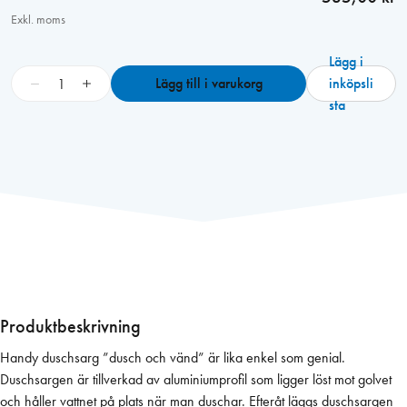
Exkl. moms
Lägg i
D
−
+
Lägg till i varukorg
inköpsli
u
sta
s
c
h
s
a
r
g
1
1
5
Produktbeskrivning
X
Handy duschsarg ”dusch och vänd” är lika enkel som genial.
3
Duschsargen är tillverkad av aluminiumprofil som ligger löst mot golvet
0
och håller vattnet på plats när man duschar. Efteråt läggs duschsargen
c