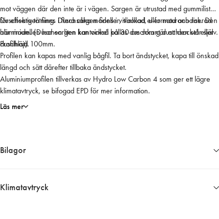
mot väggen där den inte är i vägen. Sargen är utrustad med gummilist
m
för effektiv tätning. Duschsargen finns i vitlackad eller naturanodiserad
Duschsargen finns i flera olika modeller, vinklad, u-formad och rak. Den
H
aluminium. (Duschsargen kan också kallas duschkant,duschsockel eller
här modellen har en liten kantvinkel på 30 cm som gör att den står själv.
ö
duschlist).
Profilhöjd 100mm.
g
Profilen kan kapas med vanlig bågfil. Ta bort ändstycket, kapa till önskad
e
längd och sätt därefter tillbaka ändstycket.
r
Aluminiumprofilen tillverkas av Hydro Low Carbon 4 som ger ett lägre
,
klimatavtryck, se bifogad EPD för mer information.
V
i
Läs mer
t
m
ä
Bilagor
n
g
d
7777__EPD_aluminiumprofil
Klimatavtryck
Ungefärligt klimatavtryck 5,12 kg CO2 ekv. per enhet
Informationen har vi fått fram genom i första hand en EPD om det finns