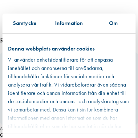
tillgängligt, i andra hand data från en miljödatabas och i tredje hand
från Boverkets databas eller annan data från tillverkaren.
Datan från EPD:er är att betrakta som mer tillförlitlig än den övriga
Samtycke
Information
Om
informationen som ibland är mer schablonmässig. Om värdet har
kommit från en EPD finns den som ett bifogat dokument under
Relaterade produkter
respektive produkt i de allra flesta fall. Om redovisat värde har haft ett
Denna webbplats använder cookies
intervall eller om råvarans ursprung inte kunnat säkerställas har vi av
trovärdighetsskäl valt det högsta värdet. För fogmassor har vi valt att
Vi använder enhetsidentifierare för att anpassa
även inkludera emballaget, dvs patronen eller foliepåsen.
innehållet och annonserna till användarna,
Läs mer
tillhandahålla funktioner för sociala medier och
analysera vår trafik. Vi vidarebefordrar även sådana
identifierare och annan information från din enhet till
de sociala medier och annons- och analysföretag som
vi samarbetar med. Dessa kan i sin tur kombinera
informationen med annan information som du har
tillhandahållit eller som de har samlat in när du har
Art. nr 6440
använt deras tjänster.
Gummilist till duschsarg, pris/m