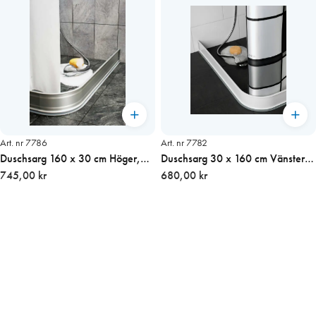
Art. nr 7786
Art. nr 7782
Duschsarg 160 x 30 cm Höger,
Duschsarg 30 x 160 cm Vänster,
Alu
745,00 kr
Vit
680,00 kr