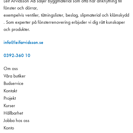
Leif Arvidsson AB säljer byggmaterial som ofta har anknytning till
fönster och dörrar,
exempelvis ventiler, tätningslister, beslag, slipmaterial och klämskydd
. Som experter på fönsterrenovering erbjuder vi dig rätt kunskaper
och produkter.
info@leifarvidsson.se
0392-360 10
Om oss
Våra butiker
Budservice
Kontakt
Projekt
Kurser
Hållbarhet
Jobba hos oss
Konto