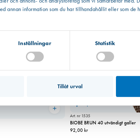
edier och annons- och analysföretag som vi samarbetar med. De
Västberga
Hitta hit
 annan information som du har tillhandahållit eller som de h
Finns i lager (41 st)
Kista
Hitta hit
Finns i lager (51 st)
Inställningar
Statistik
Mullsjö (lager)
Hitta hit
Finns i lager (6 st)
Tillåt urval
Miljömärkt
Art. nr 1535
BIOBE BRUN 40 utvändigt galler
92,00 kr