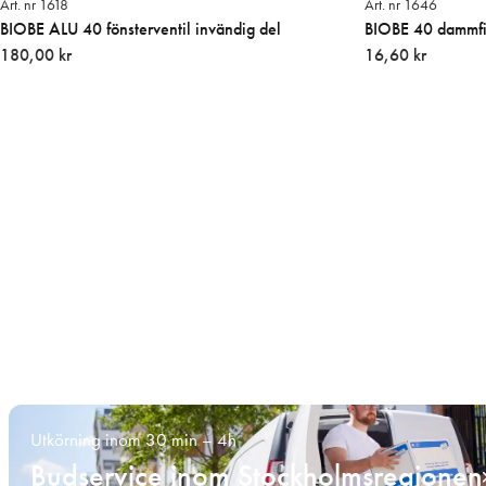
Art. nr 1618
Art. nr 1646
BIOBE ALU 40 fönsterventil invändig del
BIOBE 40 dammfil
180,00 kr
16,60 kr
Utkörning inom 30 min – 4h
Budservice inom Stockholmsregionen