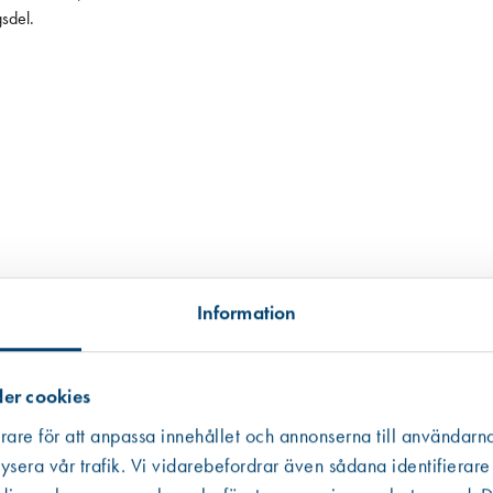
sdel.
Information
tillgängligt, i andra hand data från en miljödatabas och i tredje hand frå
er cookies
 informationen som ibland är mer schablonmässig. Om värdet har kommit fr
rare för att anpassa innehållet och annonserna till användarna
 råvarans ursprung inte kunnat säkerställas har vi av trovärdighetsskäl valt
ysera vår trafik. Vi vidarebefordrar även sådana identifierare