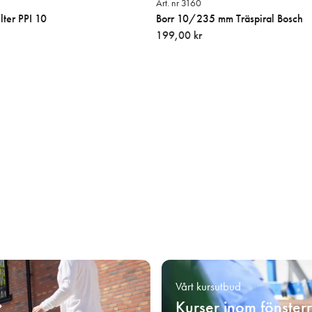
Art. nr 3160
ter PPI 10
Borr 10/235 mm Träspiral Bosch
199,00 kr
Vårt kursutbud
Kurser inom fönster