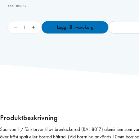
Exkl. moms
B
−
+
Lägg till i varukorg
I
O
B
E
B
R
U
N
4
0
f
ö
Produktbeskrivning
n
s
Spaltventil / fönsterventil av brunlackerad (RAL 8017) aluminium som van
t
över fräst spalt eller borrad hålrad. (Vid borrning används 10mm borr sa