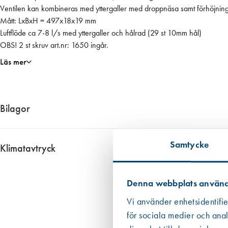
e
Ventilen kan kombineras med yttergaller med droppnäsa samt förhöjning
r
Mått: LxBxH = 497x18x19 mm
v
Luftflöde ca 7-8 l/s med yttergaller och hålrad (29 st 10mm hål)
e
OBS! 2 st skruv art.nr: 1650 ingår.
n
Läs mer
t
i
l
,
Bilagor
i
n
1534__Byggvarudeklaration
v
Samtycke
1534__Productsheet
Klimatavtryck
ä
1534__Produktblad
Ungefärligt klimatavtryck 0,521 kg CO2 ekv. per enhet
n
d
Informationen har vi fått fram genom i första hand en EPD om det finns 
Denna webbplats använd
i
Datan från EPD:er är att betrakta som mer tillförlitlig än den övriga
Vi använder enhetsidentifie
g
i de allra flesta fall. Om redovisat värde har haft ett intervall eller om
för sociala medier och anal
d
emballaget, dvs patronen eller foliepåsen.
e