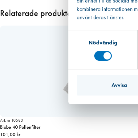
din enhet till de sociala m
Läs mer
l
kombinera informationen med
Relaterade produkter
m
använt deras tjänster.
ä
n
Samtyckesval
g
Nödvändig
d
Avvisa
Art. nr 10583
Biobe 40 Pollenfilter
101,00 kr