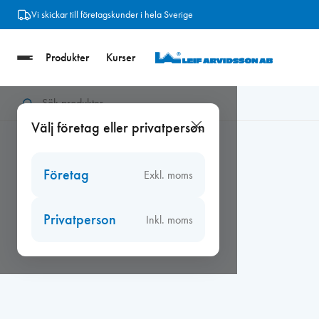
Hoppa
Vi skickar till företagskunder i hela Sverige
till
innehåll
Produkter
Kurser
Hem
/
Ventiler
/
Biobe fönsterventiler
/
Biobe 40 fönsterventiler
Välj företag eller privatperson
Företag
Exkl. moms
Privatperson
Inkl. moms