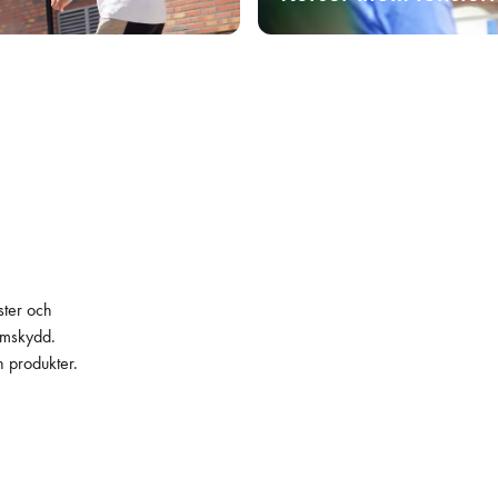
ster och
lämskydd.
h produkter.