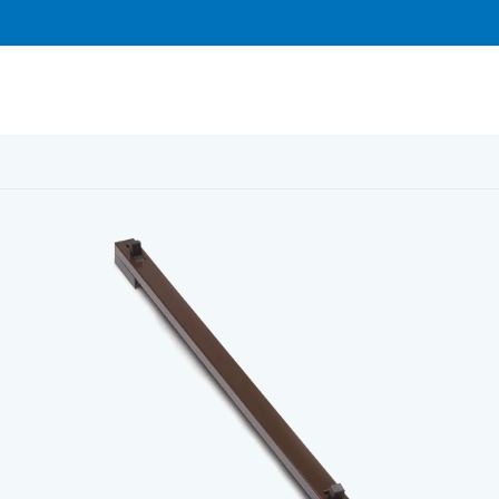
/
BIOBE BRUN 40 fönsterventil, invändig del