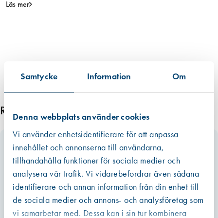
a
Läs mer
d
m
ä
n
g
d
Samtycke
Information
Om
Relaterade produkter
Denna webbplats använder cookies
Vi använder enhetsidentifierare för att anpassa
innehållet och annonserna till användarna,
tillhandahålla funktioner för sociala medier och
analysera vår trafik. Vi vidarebefordrar även sådana
identifierare och annan information från din enhet till
de sociala medier och annons- och analysföretag som
vi samarbetar med. Dessa kan i sin tur kombinera