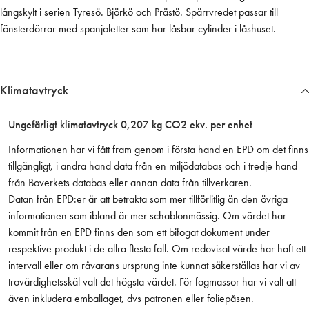
långskylt i serien Tyresö. Björkö och Prästö. Spärrvredet passar till
y
fönsterdörrar med spanjoletter som har låsbar cylinder i låshuset.
l
t
B
o
Klimatavtryck
r
s
Ungefärligt klimatavtryck 0,207 kg CO2 ekv. per enhet
t
a
Informationen har vi fått fram genom i första hand en EPD om det finns
d
tillgängligt, i andra hand data från en miljödatabas och i tredje hand
F
från Boverkets databas eller annan data från tillverkaren.
ö
Datan från EPD:er är att betrakta som mer tillförlitlig än den övriga
r
informationen som ibland är mer schablonmässig. Om värdet har
n
kommit från en EPD finns den som ett bifogat dokument under
i
respektive produkt i de allra flesta fall. Om redovisat värde har haft ett
c
intervall eller om råvarans ursprung inte kunnat säkerställas har vi av
k
trovärdighetsskäl valt det högsta värdet. För fogmassor har vi valt att
l
även inkludera emballaget, dvs patronen eller foliepåsen.