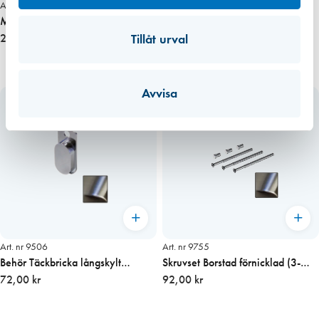
Art. nr 6291
Art. nr 9510
Monteringshjälp WH-RD-01
Behör dubbelcylinder långskylt
Tillåt urval
(Roca) för säkerhetsspärr
27,00 kr
Borstad Förn.
122,00 kr
Avvisa
Art. nr 9506
Art. nr 9755
Behör Täckbricka långskylt
Skruvset Borstad förnicklad (3-
Borstad Förnicklad
72,00 kr
pack)
92,00 kr