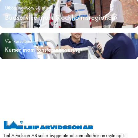
Utkörning inom 30 min – 4h
Budservice inom Stockholmsregionen
Vårt kursutbud
Kurser inom fönsterrenovering
Leif Arvidsson AB säljer byggmaterial som ofta har anknytning till