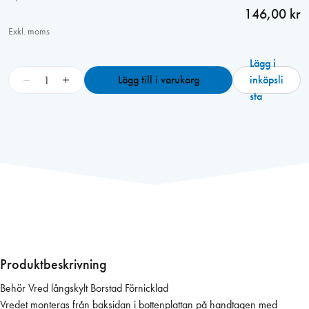
146,00 kr
Exkl. moms
Lägg i
B
−
+
Lägg till i varukorg
inköpsli
e
sta
h
ö
r
V
r
e
d
l
å
n
Produktbeskrivning
g
Behör Vred långskylt Borstad Förnicklad
s
Vredet monteras från baksidan i bottenplattan på handtagen med
k