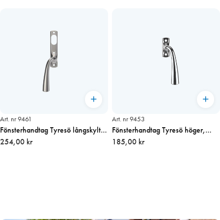
Art. nr 9461
Art. nr 9453
Fönsterhandtag Tyresö långskylt
Fönsterhandtag Tyresö höger,
vä, Borstad Förn.
254,00 kr
Krom
185,00 kr