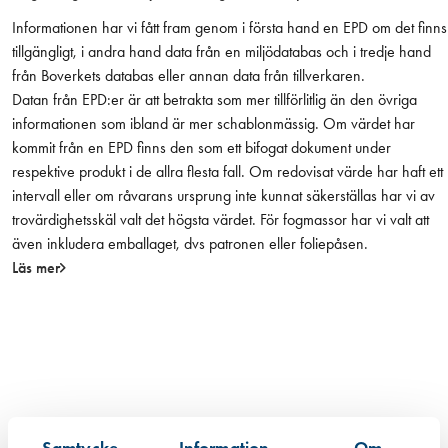
l
Informationen har vi fått fram genom i första hand en EPD om det finns
u
tillgängligt, i andra hand data från en miljödatabas och i tredje hand
f
från Boverkets databas eller annan data från tillverkaren.
ä
Datan från EPD:er är att betrakta som mer tillförlitlig än den övriga
r
informationen som ibland är mer schablonmässig. Om värdet har
g
kommit från en EPD finns den som ett bifogat dokument under
)
respektive produkt i de allra flesta fall. Om redovisat värde har haft ett
m
intervall eller om råvarans ursprung inte kunnat säkerställas har vi av
ä
trovärdighetsskäl valt det högsta värdet. För fogmassor har vi valt att
n
även inkludera emballaget, dvs patronen eller foliepåsen.
g
Läs mer
d