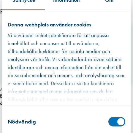
Samtycke
Information
Om
Relaterade produkter
Denna webbplats använder cookies
Vi använder enhetsidentifierare för att anpassa
innehållet och annonserna till användarna,
tillhandahålla funktioner för sociala medier och
analysera vår trafik. Vi vidarebefordrar även sådana
identifierare och annan information från din enhet till
de sociala medier och annons- och analysföretag som
vi samarbetar med. Dessa kan i sin tur kombinera
Art. nr 1675
informationen med annan information som du har
Bänkgaller 1000×100 mm (vitfärg)
tillhandahållit eller som de har samlat in när du har
610,00 kr
använt deras tjänster.
Västberga
Samtyckesval
Hitta hit
Slut i lager
Nödvändig