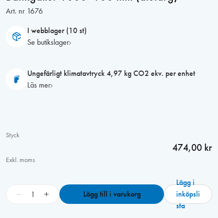
Art. nr
1676
I webblager (10 st)
Se butikslager
Ungefärligt klimatavtryck 4,97 kg CO2 ekv. per enhet
Läs mer
Styck
474,00 kr
Exkl. moms
Lägg i
B
−
+
Lägg till i varukorg
inköpsli
ä
sta
n