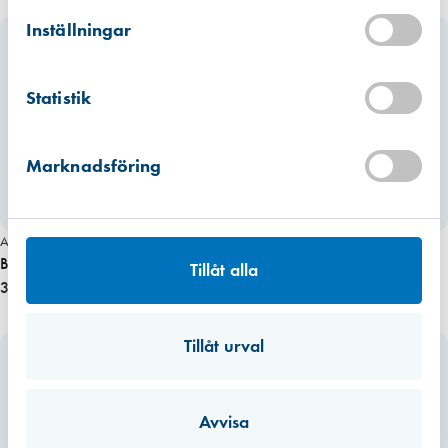
Kista
Hitta hit
Inställningar
Förväntad leverans: 2026-07-10
Mullsjö (lager)
Statistik
Hitta hit
Finns i lager (10 st)
Marknadsföring
Art. nr 1677
Art. nr 1678
Bänkgaller 1000×60 mm (alufärg)
Bänkgaller 1000×60 mm (vitfärg)
Tillåt alla
344,00 kr
427,00 kr
Tillåt urval
Avvisa