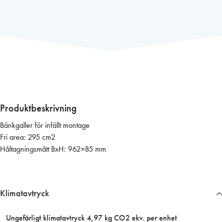
k
g
a
l
l
e
r
1
0
Produktbeskrivning
0
Bänkgaller för infällt montage
0
Fri area: 295 cm2
×
Håltagningsmått BxH: 962×85 mm
1
0
0
m
Klimatavtryck
m
(
Ungefärligt klimatavtryck 4,97 kg CO2 ekv. per enhet
a